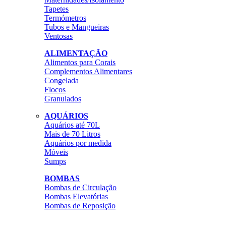
Tapetes
Termómetros
Tubos e Mangueiras
Ventosas
ALIMENTAÇÃO
Alimentos para Corais
Complementos Alimentares
Congelada
Flocos
Granulados
AQUÁRIOS
Aquários até 70L
Mais de 70 Litros
Aquários por medida
Móveis
Sumps
BOMBAS
Bombas de Circulação
Bombas Elevatórias
Bombas de Reposição