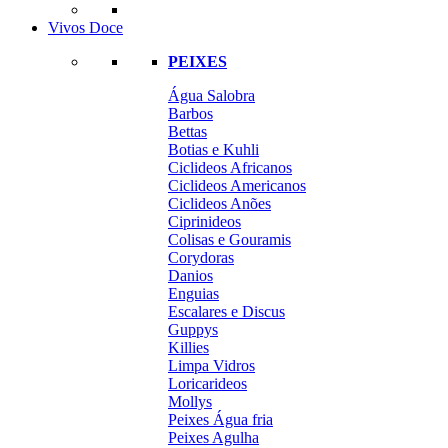
Vivos Doce
PEIXES
Água Salobra
Barbos
Bettas
Botias e Kuhli
Ciclideos Africanos
Ciclideos Americanos
Ciclideos Anões
Ciprinideos
Colisas e Gouramis
Corydoras
Danios
Enguias
Escalares e Discus
Guppys
Killies
Limpa Vidros
Loricarideos
Mollys
Peixes Água fria
Peixes Agulha