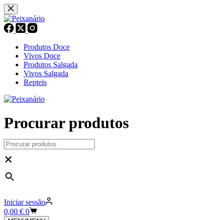
Pular
para
o
conteúdo
Produtos Doce
Vivos Doce
Produtos Salgada
Vivos Salgada
Repteis
Procurar produtos
×
Iniciar sessão
Carrinho
0,00
€
0
de