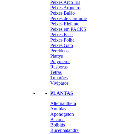
Peixes Arco Iris
Peixes Arqueiro
Peixes Balão
Peixes de Cardume
Peixes Elefante
Peixes em PACKS
Peixes Faca
Peixes Folha
Peixes Gato
Percideos
Plattys
Polypterus
Rasboras
Tetras
Tubarões
Vivíparos
PLANTAS
Alternanthera
Anubias
Aponogeton
Bacopa
Bolbitis
Bucephalandra