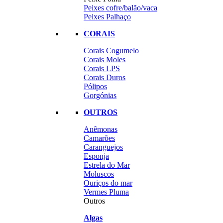
Peixes cofre/balão/vaca
Peixes Palhaço
CORAIS
Corais Cogumelo
Corais Moles
Corais LPS
Corais Duros
Pólipos
Gorgónias
OUTROS
Anêmonas
Camarões
Caranguejos
Esponja
Estrela do Mar
Moluscos
Ouriços do mar
Vermes Pluma
Outros
Algas