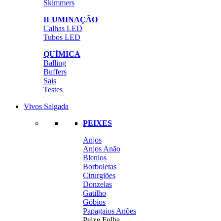
Skimmers
ILUMINAÇÃO
Calhas LED
Tubos LED
QUÍMICA
Balling
Buffers
Sais
Testes
Vivos Salgada
PEIXES
Anjos
Anjos Anão
Blenios
Borboletas
Cirurgiões
Donzelas
Gatilho
Góbios
Papagaios Anões
Peixe Folha