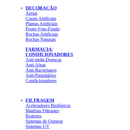
DECORAÇÃO
Areias
Corais Artificiais
Plantas Artificiais
Poster Foto-Fundo
Rochas Artificiais
Rochas Naturais
FARMACIA/
CONDICIONADORES
Anti multi-Doenças
Anti-Algas
Anti-Bacterianos
Anti-Parasitários
Condicionadores
FILTRAGEM
Aceleradores Biológicos
Matérias Filtrantes
Reatores
Sistemas de Osmose
Sistemas UV