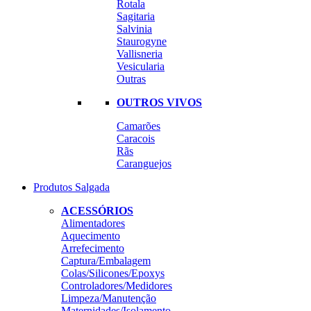
Rotala
Sagitaria
Salvinia
Staurogyne
Vallisneria
Vesicularia
Outras
OUTROS VIVOS
Camarões
Caracois
Rãs
Caranguejos
Produtos Salgada
ACESSÓRIOS
Alimentadores
Aquecimento
Arrefecimento
Captura/Embalagem
Colas/Silicones/Epoxys
Controladores/Medidores
Limpeza/Manutenção
Maternidades/Isolamento