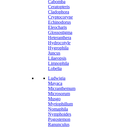
Cabomba
Ceratopteris
Cladophora
Cryptocoryne
Echinodorus
Eleocharis
Glossostigma
Heteranthera
Hydrocotyle
Hygrophila
Juncus
Lilaeopsis
Limnophila
Lobelia
Ludwigia
Mayaca
Micranthemum
Microsorum
Musgo
Myriophillum
Nomaphila
Nymphoides
Pogostemon
Ranunculus