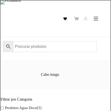
Pular
para
o
conteúdo
Carrinho
de
compras
Cabo longo
Filtrar por Categoria
(1)
Produtos Agua Doce