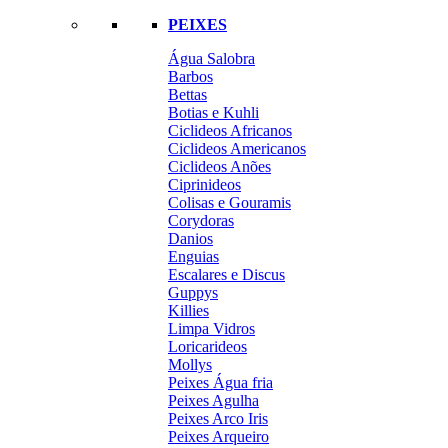
PEIXES
Água Salobra
Barbos
Bettas
Botias e Kuhli
Ciclideos Africanos
Ciclideos Americanos
Ciclideos Anões
Ciprinideos
Colisas e Gouramis
Corydoras
Danios
Enguias
Escalares e Discus
Guppys
Killies
Limpa Vidros
Loricarideos
Mollys
Peixes Água fria
Peixes Agulha
Peixes Arco Iris
Peixes Arqueiro