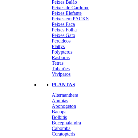
Peixes Balão
Peixes de Cardume
Peixes Elefante
Peixes em PACKS
Peixes Faca
Peixes Folha
Peixes Gato
Percideos
Plattys
Polypterus
Rasboras
Tetras
Tubarões
Vivíparos
PLANTAS
Alternanthera
Anubias
Aponogeton
Bacopa
Bolbitis
Bucephalandra
Cabomba
Ceratopteris