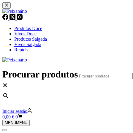
Pular
para
o
conteúdo
Produtos Doce
Vivos Doce
Produtos Salgada
Vivos Salgada
Repteis
Procurar produtos
×
Iniciar sessão
Carrinho
0,00
€
0
de
MENU
MENU
compras