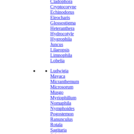
Cladophora
Cryptocoryne
Echinodorus
Eleocharis
Glossostigma
Heteranthera
Hydrocotyle
Hygrophila
Juncus
Lilaeopsis
Limnophila
Lobelia
Ludwigia
Mayaca
Micranthemum
Microsorum
Musgo
Myriophillum
Nomaphila
Nymphoides
Pogostemon
Ranunculus
Rotala
Sagitaria