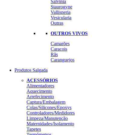
Salvinia
Staurogyne
Vallisneria
Vesicularia
Outras
OUTROS VIVOS
Camarões
Caracois
Rãs
Caranguejos
Produtos Salgada
ACESSÓRIOS
Alimentadores
Aquecimento
Arrefecimento
Captura/Embalagem
Colas/Silicones/Epoxys
Controladores/Medidores
Limpeza/Manutenção
Maternidades/Isolamento
Tapetes
Termómetros