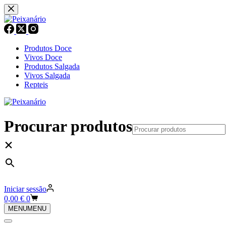
Pular
para
o
conteúdo
Produtos Doce
Vivos Doce
Produtos Salgada
Vivos Salgada
Repteis
Procurar produtos
×
Iniciar sessão
Carrinho
0,00
€
0
de
MENU
MENU
compras