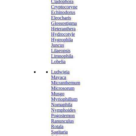
Cladophora
Cryptocoryne
Echinodorus
Eleocharis
Glossostigma
Heteranthera
Hydrocotyle
Hygrophila
Juncus
Lilaeopsis
Limnophila
Lobelia
Ludwigia
Mayaca
Micranthemum
Microsorum
Musgo
Myriophillum
Nomaphila
Nymphoides
Pogostemon
Ranunculus
Rotala
Sagitaria