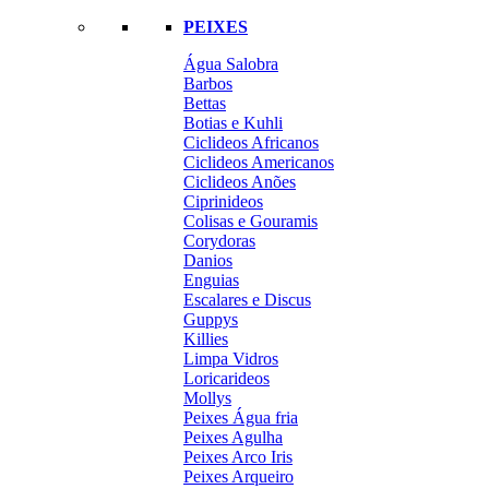
PEIXES
Água Salobra
Barbos
Bettas
Botias e Kuhli
Ciclideos Africanos
Ciclideos Americanos
Ciclideos Anões
Ciprinideos
Colisas e Gouramis
Corydoras
Danios
Enguias
Escalares e Discus
Guppys
Killies
Limpa Vidros
Loricarideos
Mollys
Peixes Água fria
Peixes Agulha
Peixes Arco Iris
Peixes Arqueiro