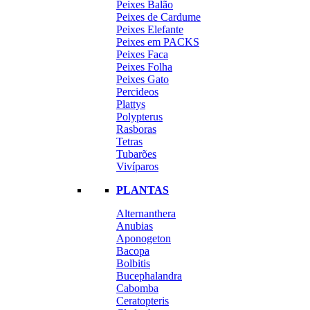
Peixes Balão
Peixes de Cardume
Peixes Elefante
Peixes em PACKS
Peixes Faca
Peixes Folha
Peixes Gato
Percideos
Plattys
Polypterus
Rasboras
Tetras
Tubarões
Vivíparos
PLANTAS
Alternanthera
Anubias
Aponogeton
Bacopa
Bolbitis
Bucephalandra
Cabomba
Ceratopteris