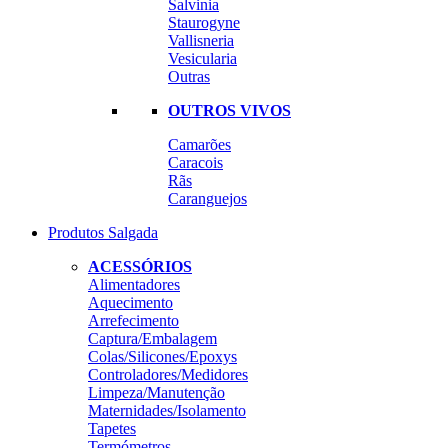
Salvinia
Staurogyne
Vallisneria
Vesicularia
Outras
OUTROS VIVOS
Camarões
Caracois
Rãs
Caranguejos
Produtos Salgada
ACESSÓRIOS
Alimentadores
Aquecimento
Arrefecimento
Captura/Embalagem
Colas/Silicones/Epoxys
Controladores/Medidores
Limpeza/Manutenção
Maternidades/Isolamento
Tapetes
Termómetros