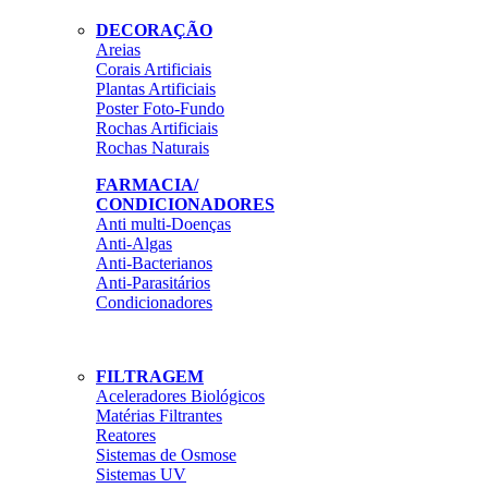
DECORAÇÃO
Areias
Corais Artificiais
Plantas Artificiais
Poster Foto-Fundo
Rochas Artificiais
Rochas Naturais
FARMACIA/
CONDICIONADORES
Anti multi-Doenças
Anti-Algas
Anti-Bacterianos
Anti-Parasitários
Condicionadores
FILTRAGEM
Aceleradores Biológicos
Matérias Filtrantes
Reatores
Sistemas de Osmose
Sistemas UV