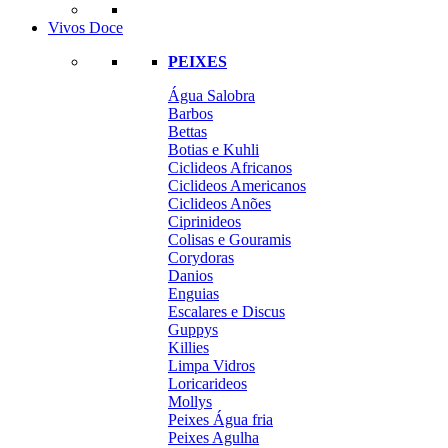
Vivos Doce
PEIXES
Água Salobra
Barbos
Bettas
Botias e Kuhli
Ciclideos Africanos
Ciclideos Americanos
Ciclideos Anões
Ciprinideos
Colisas e Gouramis
Corydoras
Danios
Enguias
Escalares e Discus
Guppys
Killies
Limpa Vidros
Loricarideos
Mollys
Peixes Água fria
Peixes Agulha