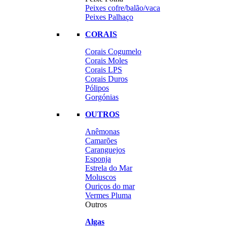
Peixes cofre/balão/vaca
Peixes Palhaço
CORAIS
Corais Cogumelo
Corais Moles
Corais LPS
Corais Duros
Pólipos
Gorgónias
OUTROS
Anêmonas
Camarões
Caranguejos
Esponja
Estrela do Mar
Moluscos
Ouriços do mar
Vermes Pluma
Outros
Algas