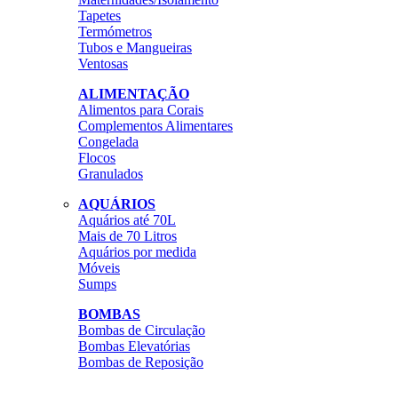
Tapetes
Termómetros
Tubos e Mangueiras
Ventosas
ALIMENTAÇÃO
Alimentos para Corais
Complementos Alimentares
Congelada
Flocos
Granulados
AQUÁRIOS
Aquários até 70L
Mais de 70 Litros
Aquários por medida
Móveis
Sumps
BOMBAS
Bombas de Circulação
Bombas Elevatórias
Bombas de Reposição