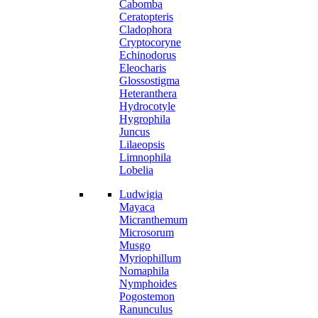
Cabomba
Ceratopteris
Cladophora
Cryptocoryne
Echinodorus
Eleocharis
Glossostigma
Heteranthera
Hydrocotyle
Hygrophila
Juncus
Lilaeopsis
Limnophila
Lobelia
Ludwigia
Mayaca
Micranthemum
Microsorum
Musgo
Myriophillum
Nomaphila
Nymphoides
Pogostemon
Ranunculus