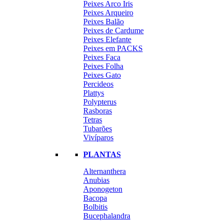
Peixes Arco Iris
Peixes Arqueiro
Peixes Balão
Peixes de Cardume
Peixes Elefante
Peixes em PACKS
Peixes Faca
Peixes Folha
Peixes Gato
Percideos
Plattys
Polypterus
Rasboras
Tetras
Tubarões
Vivíparos
PLANTAS
Alternanthera
Anubias
Aponogeton
Bacopa
Bolbitis
Bucephalandra