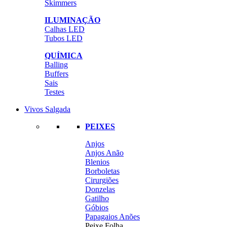
Skimmers
ILUMINAÇÃO
Calhas LED
Tubos LED
QUÍMICA
Balling
Buffers
Sais
Testes
Vivos Salgada
PEIXES
Anjos
Anjos Anão
Blenios
Borboletas
Cirurgiões
Donzelas
Gatilho
Góbios
Papagaios Anões
Peixe Folha