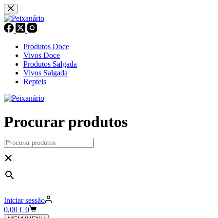
Pular
para
o
conteúdo
Produtos Doce
Vivos Doce
Produtos Salgada
Vivos Salgada
Repteis
Procurar produtos
×
Iniciar sessão
Carrinho
0,00
€
0
de