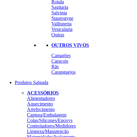
Rotala
Sagitaria
Salvinia
Staurogyne
Vallisneria
Vesicularia
Outras
OUTROS VIVOS
Camarões
Caracois
Rãs
Caranguejos
Produtos Salgada
ACESSÓRIOS
Alimentadores
Aquecimento
Arrefecimento
Captura/Embalagem
Colas/Silicones/Epoxys
Controladores/Medidores
Limpeza/Manutenção
Maternidades/Isolamento