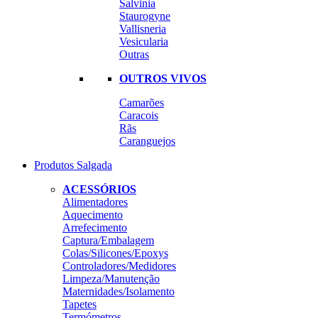
Salvinia
Staurogyne
Vallisneria
Vesicularia
Outras
OUTROS VIVOS
Camarões
Caracois
Rãs
Caranguejos
Produtos Salgada
ACESSÓRIOS
Alimentadores
Aquecimento
Arrefecimento
Captura/Embalagem
Colas/Silicones/Epoxys
Controladores/Medidores
Limpeza/Manutenção
Maternidades/Isolamento
Tapetes
Termómetros