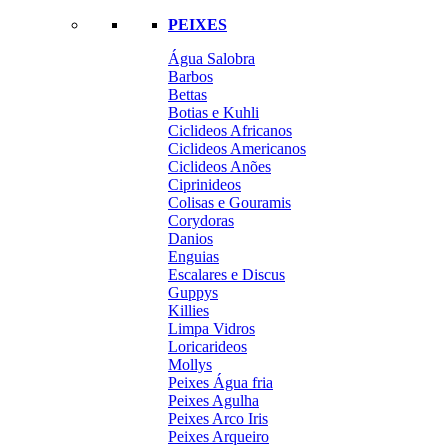
PEIXES
Água Salobra
Barbos
Bettas
Botias e Kuhli
Ciclideos Africanos
Ciclideos Americanos
Ciclideos Anões
Ciprinideos
Colisas e Gouramis
Corydoras
Danios
Enguias
Escalares e Discus
Guppys
Killies
Limpa Vidros
Loricarideos
Mollys
Peixes Água fria
Peixes Agulha
Peixes Arco Iris
Peixes Arqueiro