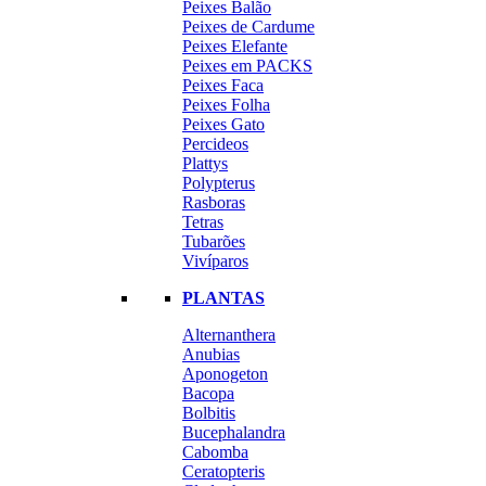
Peixes Balão
Peixes de Cardume
Peixes Elefante
Peixes em PACKS
Peixes Faca
Peixes Folha
Peixes Gato
Percideos
Plattys
Polypterus
Rasboras
Tetras
Tubarões
Vivíparos
PLANTAS
Alternanthera
Anubias
Aponogeton
Bacopa
Bolbitis
Bucephalandra
Cabomba
Ceratopteris