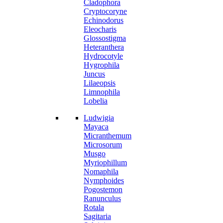
Cladophora
Cryptocoryne
Echinodorus
Eleocharis
Glossostigma
Heteranthera
Hydrocotyle
Hygrophila
Juncus
Lilaeopsis
Limnophila
Lobelia
Ludwigia
Mayaca
Micranthemum
Microsorum
Musgo
Myriophillum
Nomaphila
Nymphoides
Pogostemon
Ranunculus
Rotala
Sagitaria