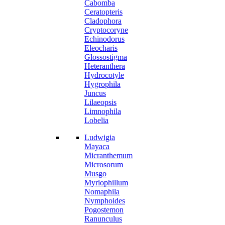
Cabomba
Ceratopteris
Cladophora
Cryptocoryne
Echinodorus
Eleocharis
Glossostigma
Heteranthera
Hydrocotyle
Hygrophila
Juncus
Lilaeopsis
Limnophila
Lobelia
Ludwigia
Mayaca
Micranthemum
Microsorum
Musgo
Myriophillum
Nomaphila
Nymphoides
Pogostemon
Ranunculus