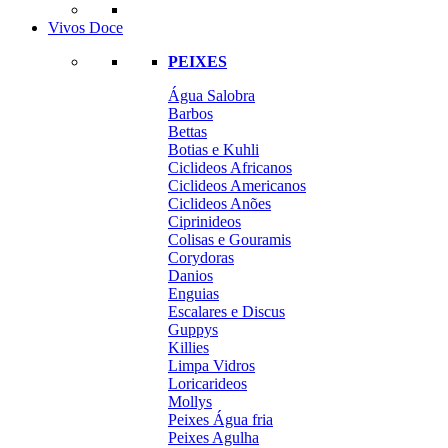
Vivos Doce
PEIXES
Água Salobra
Barbos
Bettas
Botias e Kuhli
Ciclideos Africanos
Ciclideos Americanos
Ciclideos Anões
Ciprinideos
Colisas e Gouramis
Corydoras
Danios
Enguias
Escalares e Discus
Guppys
Killies
Limpa Vidros
Loricarideos
Mollys
Peixes Água fria
Peixes Agulha