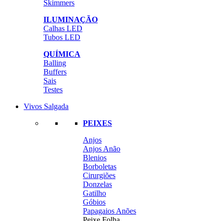
Skimmers
ILUMINAÇÃO
Calhas LED
Tubos LED
QUÍMICA
Balling
Buffers
Sais
Testes
Vivos Salgada
PEIXES
Anjos
Anjos Anão
Blenios
Borboletas
Cirurgiões
Donzelas
Gatilho
Góbios
Papagaios Anões
Peixe Folha