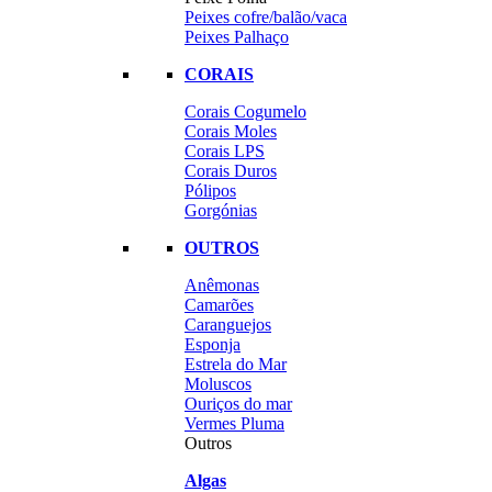
Peixes cofre/balão/vaca
Peixes Palhaço
CORAIS
Corais Cogumelo
Corais Moles
Corais LPS
Corais Duros
Pólipos
Gorgónias
OUTROS
Anêmonas
Camarões
Caranguejos
Esponja
Estrela do Mar
Moluscos
Ouriços do mar
Vermes Pluma
Outros
Algas