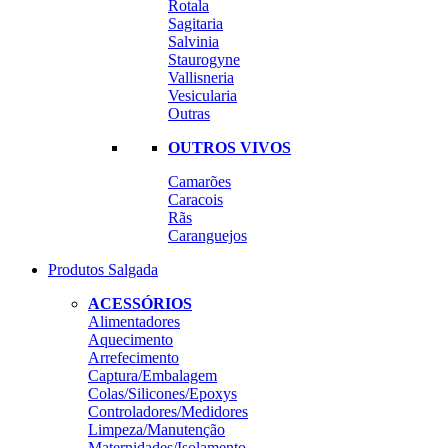
Rotala
Sagitaria
Salvinia
Staurogyne
Vallisneria
Vesicularia
Outras
OUTROS VIVOS
Camarões
Caracois
Rãs
Caranguejos
Produtos Salgada
ACESSÓRIOS
Alimentadores
Aquecimento
Arrefecimento
Captura/Embalagem
Colas/Silicones/Epoxys
Controladores/Medidores
Limpeza/Manutenção
Maternidades/Isolamento