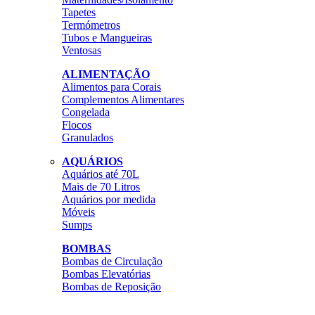
Tapetes
Termómetros
Tubos e Mangueiras
Ventosas
ALIMENTAÇÃO
Alimentos para Corais
Complementos Alimentares
Congelada
Flocos
Granulados
AQUÁRIOS
Aquários até 70L
Mais de 70 Litros
Aquários por medida
Móveis
Sumps
BOMBAS
Bombas de Circulação
Bombas Elevatórias
Bombas de Reposição