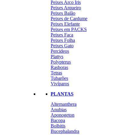
Peixes Arco Iris
Peixes Arqueiro
Peixes Balão
Peixes de Cardume
Peixes Elefante
Peixes em PACKS
Peixes Faca
Peixes Folha
Peixes Gato
Percideos
Plattys
Polypterus
Rasboras
Tetras
Tubarões
Vivíparos
PLANTAS
Alternanthera
Anubias
Aponogeton
Bacopa
Bolbitis
Bucephalandra