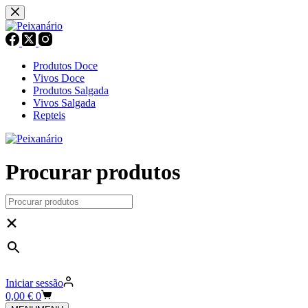
Pular
para
o
conteúdo
Produtos Doce
Vivos Doce
Produtos Salgada
Vivos Salgada
Repteis
Procurar produtos
×
Iniciar sessão
Carrinho
0,00
€
0
de