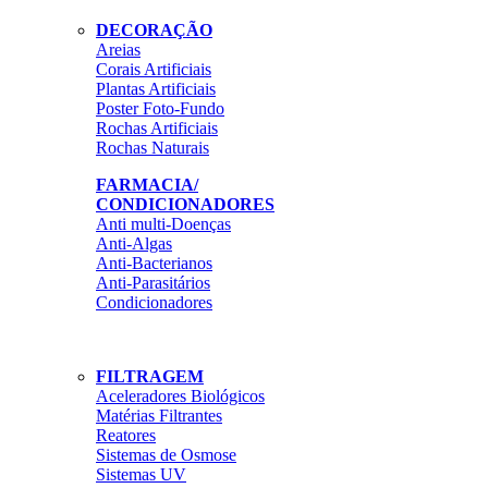
DECORAÇÃO
Areias
Corais Artificiais
Plantas Artificiais
Poster Foto-Fundo
Rochas Artificiais
Rochas Naturais
FARMACIA/
CONDICIONADORES
Anti multi-Doenças
Anti-Algas
Anti-Bacterianos
Anti-Parasitários
Condicionadores
FILTRAGEM
Aceleradores Biológicos
Matérias Filtrantes
Reatores
Sistemas de Osmose
Sistemas UV