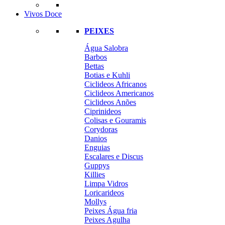
Vivos Doce
PEIXES
Água Salobra
Barbos
Bettas
Botias e Kuhli
Ciclideos Africanos
Ciclideos Americanos
Ciclideos Anões
Ciprinideos
Colisas e Gouramis
Corydoras
Danios
Enguias
Escalares e Discus
Guppys
Killies
Limpa Vidros
Loricarideos
Mollys
Peixes Água fria
Peixes Agulha