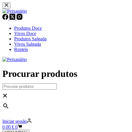
Pular
para
o
conteúdo
Produtos Doce
Vivos Doce
Produtos Salgada
Vivos Salgada
Repteis
Procurar produtos
×
Iniciar sessão
Carrinho
0,00
€
0
de