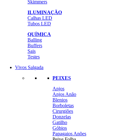
Skimmers
ILUMINAÇÃO
Calhas LED
Tubos LED
QUÍMICA
Balling
Buffers
Sais
Testes
Vivos Salgada
PEIXES
Anjos
Anjos Anão
Blenios
Borboletas
Cirurgiões
Donzelas
Gatilho
Góbios
Papagaios Anões
Peixe Folha