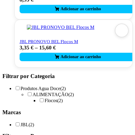
JBL PRONOVO BEL Flocos M
3,35
€
–
15,60
€
This
product
has
multiple
variants.
The
Filtrar por Categoria
options
may
Produtos Agua Doce
(2)
be
ALIMENTAÇÃO
(2)
chosen
Flocos
(2)
on
the
Marcas
product
page
JBL
(2)