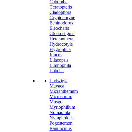
Cabomba
Ceratopteris
Cladophora
Cryptocoryne
Echinodorus
Eleocharis
Glossostigma
Heteranthera
Hydrocotyle
Hygrophila
Juncus
Lilaeopsis
Limnophila
Lobelia
Ludwigia
Mayaca
Micranthemum
Microsorum
Musgo
Myriophillum
Nomaphila
Nymphoides
Pogostemon
Ranunculus