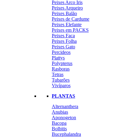
Peixes Arco Iris
Peixes Arqueiro
Peixes Balão
Peixes de Cardume
Peixes Elefante
Peixes em PACKS
Peixes Faca
Peixes Folha
Peixes Gato
Percideos
Plattys
Polypterus
Rasboras
Tetras
Tubarões
Vivíparos
PLANTAS
Alternanthera
Anubias
Aponogeton
Bacopa
Bolbitis
Bucephalandra