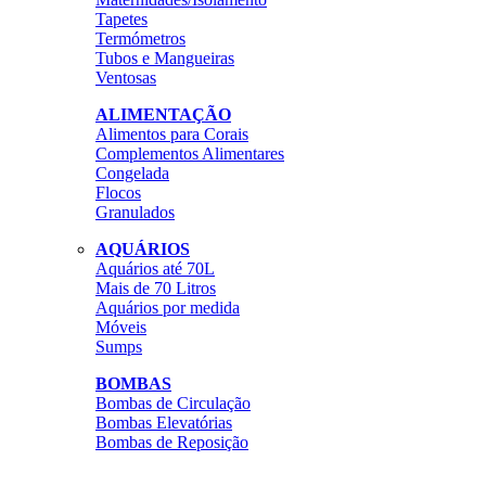
Tapetes
Termómetros
Tubos e Mangueiras
Ventosas
ALIMENTAÇÃO
Alimentos para Corais
Complementos Alimentares
Congelada
Flocos
Granulados
AQUÁRIOS
Aquários até 70L
Mais de 70 Litros
Aquários por medida
Móveis
Sumps
BOMBAS
Bombas de Circulação
Bombas Elevatórias
Bombas de Reposição