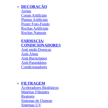
DECORAÇÃO
Areias
Corais Artificiais
Plantas Artificiais
Poster Foto-Fundo
Rochas Artificiais
Rochas Naturais
FARMACIA/
CONDICIONADORES
Anti multi-Doenças
Anti-Algas
Anti-Bacterianos
Anti-Parasitários
Condicionadores
FILTRAGEM
Aceleradores Biológicos
Matérias Filtrantes
Reatores
Sistemas de Osmose
Sistemas UV