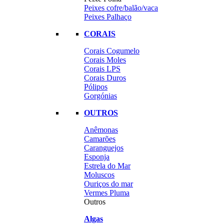
Peixes cofre/balão/vaca
Peixes Palhaço
CORAIS
Corais Cogumelo
Corais Moles
Corais LPS
Corais Duros
Pólipos
Gorgónias
OUTROS
Anêmonas
Camarões
Caranguejos
Esponja
Estrela do Mar
Moluscos
Ouriços do mar
Vermes Pluma
Outros
Algas