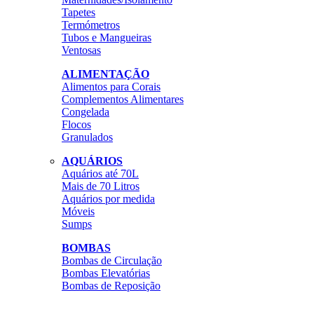
Tapetes
Termómetros
Tubos e Mangueiras
Ventosas
ALIMENTAÇÃO
Alimentos para Corais
Complementos Alimentares
Congelada
Flocos
Granulados
AQUÁRIOS
Aquários até 70L
Mais de 70 Litros
Aquários por medida
Móveis
Sumps
BOMBAS
Bombas de Circulação
Bombas Elevatórias
Bombas de Reposição