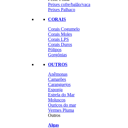
Peixes cofre/balão/vaca
Peixes Palhaço
CORAIS
Corais Cogumelo
Corais Moles
Corais LPS
Corais Duros
Pólipos
Gorgónias
OUTROS
Anêmonas
Camarões
Caranguejos
Esponja
Estrela do Mar
Moluscos
Ouriços do mar
Vermes Pluma
Outros
Algas