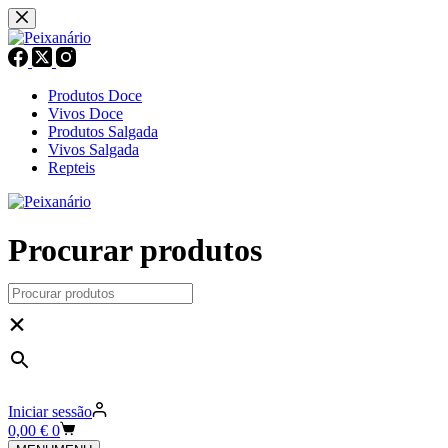
Pular
para
o
conteúdo
Produtos Doce
Vivos Doce
Produtos Salgada
Vivos Salgada
Repteis
Procurar produtos
×
Iniciar sessão
Carrinho
0,00
€
0
de