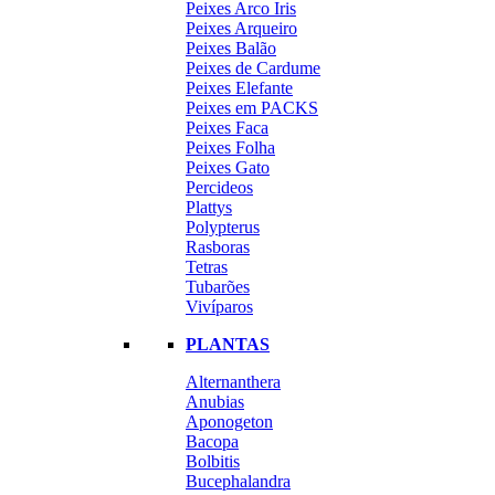
Peixes Arco Iris
Peixes Arqueiro
Peixes Balão
Peixes de Cardume
Peixes Elefante
Peixes em PACKS
Peixes Faca
Peixes Folha
Peixes Gato
Percideos
Plattys
Polypterus
Rasboras
Tetras
Tubarões
Vivíparos
PLANTAS
Alternanthera
Anubias
Aponogeton
Bacopa
Bolbitis
Bucephalandra