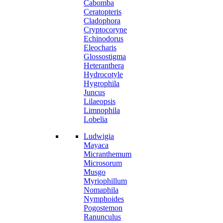
Cabomba
Ceratopteris
Cladophora
Cryptocoryne
Echinodorus
Eleocharis
Glossostigma
Heteranthera
Hydrocotyle
Hygrophila
Juncus
Lilaeopsis
Limnophila
Lobelia
Ludwigia
Mayaca
Micranthemum
Microsorum
Musgo
Myriophillum
Nomaphila
Nymphoides
Pogostemon
Ranunculus