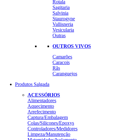
Rotala
Sagitaria
Salvinia
Staurogyne
Vallisneria
Vesicularia
Outras
OUTROS VIVOS
Camarões
Caracois
Rãs
Caranguejos
Produtos Salgada
ACESSÓRIOS
Alimentadores
Aquecimento
Arrefecimento
Captura/Embalagem
Colas/Silicones/Epoxys
Controladores/Medidores
Limpeza/Manutenção
Maternidades/Isolamento