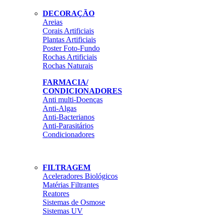
DECORAÇÃO
Areias
Corais Artificiais
Plantas Artificiais
Poster Foto-Fundo
Rochas Artificiais
Rochas Naturais
FARMACIA/
CONDICIONADORES
Anti multi-Doenças
Anti-Algas
Anti-Bacterianos
Anti-Parasitários
Condicionadores
FILTRAGEM
Aceleradores Biológicos
Matérias Filtrantes
Reatores
Sistemas de Osmose
Sistemas UV