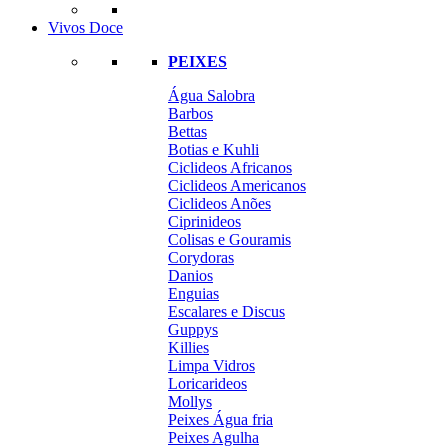
Vivos Doce
PEIXES
Água Salobra
Barbos
Bettas
Botias e Kuhli
Ciclideos Africanos
Ciclideos Americanos
Ciclideos Anões
Ciprinideos
Colisas e Gouramis
Corydoras
Danios
Enguias
Escalares e Discus
Guppys
Killies
Limpa Vidros
Loricarideos
Mollys
Peixes Água fria
Peixes Agulha