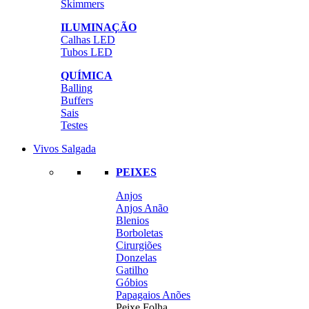
Skimmers
ILUMINAÇÃO
Calhas LED
Tubos LED
QUÍMICA
Balling
Buffers
Sais
Testes
Vivos Salgada
PEIXES
Anjos
Anjos Anão
Blenios
Borboletas
Cirurgiões
Donzelas
Gatilho
Góbios
Papagaios Anões
Peixe Folha