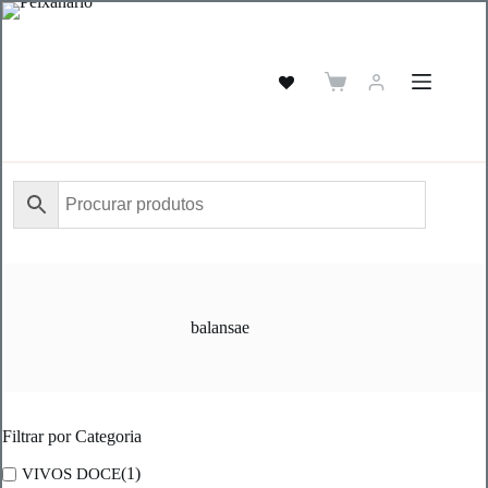
Pular
para
o
conteúdo
Carrinho
de
compras
balansae
Filtrar por Categoria
(1)
VIVOS DOCE