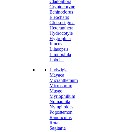
Cladophora
Cryptocoryne
Echinodorus
Eleocharis
Glossostigma
Heteranthera
Hydrocotyle
Hygrophila
Juncus
Lilaeopsis
Limnophila
Lobelia
Ludwigia
Mayaca
Micranthemum
Microsorum
Musgo
Myriophillum
Nomaphila
Nymphoides
Pogostemon
Ranunculus
Rotala
Sagitaria