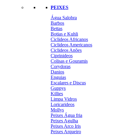
PEIXES
Água Salobra
Barbos
Bettas
Botias e Kuhli
Ciclideos Africanos
Ciclideos Americanos
Ciclideos Anões
Ciprinideos
Colisas e Gouramis
Corydoras
Danios
Enguias
Escalares e Discus
Guppys
Killies
Limpa Vidros
Loricarideos
Mollys
Peixes Água fria
Peixes Agulha
Peixes Arco Iris
Peixes Arqueiro