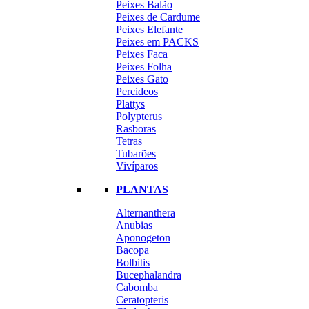
Peixes Balão
Peixes de Cardume
Peixes Elefante
Peixes em PACKS
Peixes Faca
Peixes Folha
Peixes Gato
Percideos
Plattys
Polypterus
Rasboras
Tetras
Tubarões
Vivíparos
PLANTAS
Alternanthera
Anubias
Aponogeton
Bacopa
Bolbitis
Bucephalandra
Cabomba
Ceratopteris