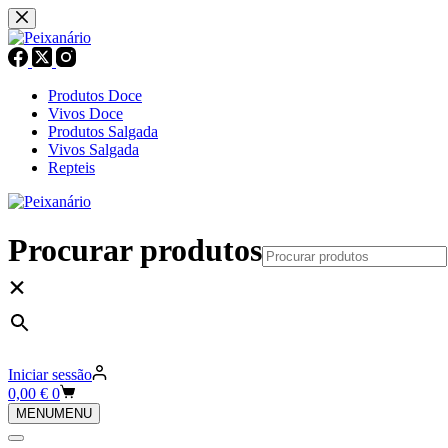
Pular
para
o
conteúdo
Produtos Doce
Vivos Doce
Produtos Salgada
Vivos Salgada
Repteis
Procurar produtos
×
Iniciar sessão
Carrinho
0,00
€
0
de
MENU
MENU
compras