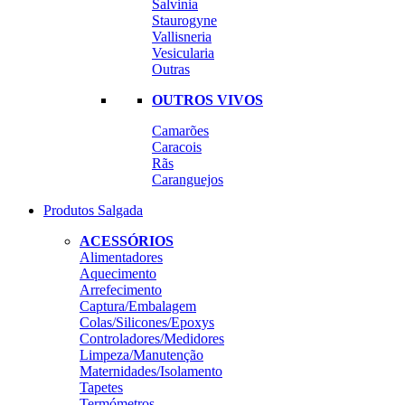
Salvinia
Staurogyne
Vallisneria
Vesicularia
Outras
OUTROS VIVOS
Camarões
Caracois
Rãs
Caranguejos
Produtos Salgada
ACESSÓRIOS
Alimentadores
Aquecimento
Arrefecimento
Captura/Embalagem
Colas/Silicones/Epoxys
Controladores/Medidores
Limpeza/Manutenção
Maternidades/Isolamento
Tapetes
Termómetros