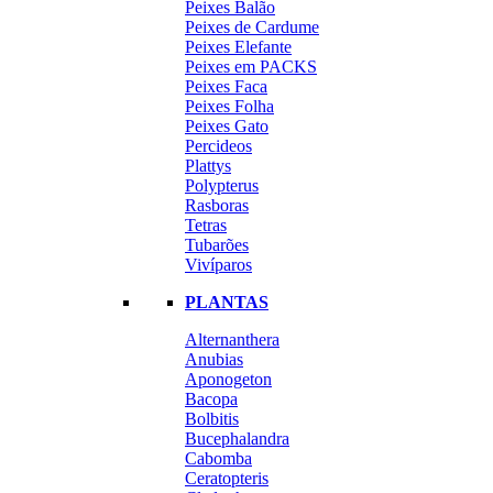
Peixes Balão
Peixes de Cardume
Peixes Elefante
Peixes em PACKS
Peixes Faca
Peixes Folha
Peixes Gato
Percideos
Plattys
Polypterus
Rasboras
Tetras
Tubarões
Vivíparos
PLANTAS
Alternanthera
Anubias
Aponogeton
Bacopa
Bolbitis
Bucephalandra
Cabomba
Ceratopteris