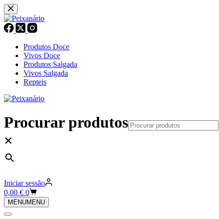
Pular
para
o
conteúdo
Produtos Doce
Vivos Doce
Produtos Salgada
Vivos Salgada
Repteis
Procurar produtos
×
Iniciar sessão
Carrinho
0,00
€
0
de
MENU
MENU
compras