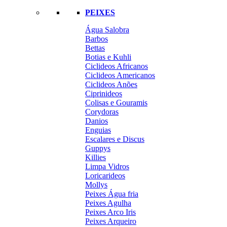
PEIXES
Água Salobra
Barbos
Bettas
Botias e Kuhli
Ciclideos Africanos
Ciclideos Americanos
Ciclideos Anões
Ciprinideos
Colisas e Gouramis
Corydoras
Danios
Enguias
Escalares e Discus
Guppys
Killies
Limpa Vidros
Loricarideos
Mollys
Peixes Água fria
Peixes Agulha
Peixes Arco Iris
Peixes Arqueiro