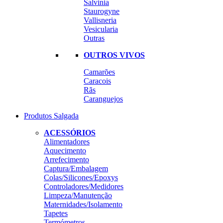
Salvinia
Staurogyne
Vallisneria
Vesicularia
Outras
OUTROS VIVOS
Camarões
Caracois
Rãs
Caranguejos
Produtos Salgada
ACESSÓRIOS
Alimentadores
Aquecimento
Arrefecimento
Captura/Embalagem
Colas/Silicones/Epoxys
Controladores/Medidores
Limpeza/Manutenção
Maternidades/Isolamento
Tapetes
Termómetros