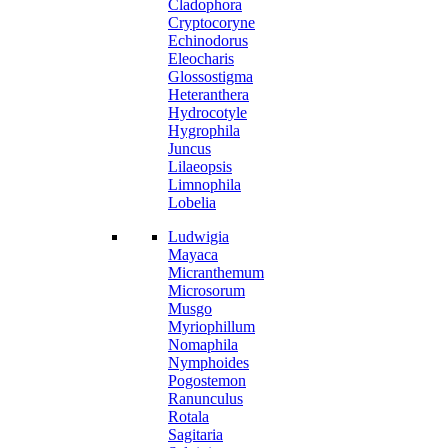
Cladophora
Cryptocoryne
Echinodorus
Eleocharis
Glossostigma
Heteranthera
Hydrocotyle
Hygrophila
Juncus
Lilaeopsis
Limnophila
Lobelia
Ludwigia
Mayaca
Micranthemum
Microsorum
Musgo
Myriophillum
Nomaphila
Nymphoides
Pogostemon
Ranunculus
Rotala
Sagitaria