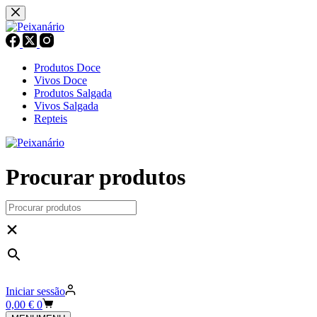
Pular
para
o
conteúdo
Produtos Doce
Vivos Doce
Produtos Salgada
Vivos Salgada
Repteis
Procurar produtos
×
Iniciar sessão
Carrinho
0,00
€
0
de