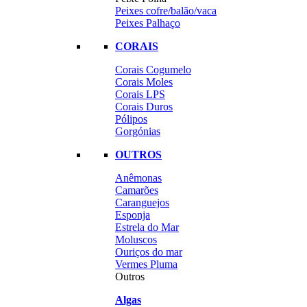
Peixes cofre/balão/vaca
Peixes Palhaço
CORAIS
Corais Cogumelo
Corais Moles
Corais LPS
Corais Duros
Pólipos
Gorgónias
OUTROS
Anêmonas
Camarões
Caranguejos
Esponja
Estrela do Mar
Moluscos
Ouriços do mar
Vermes Pluma
Outros
Algas