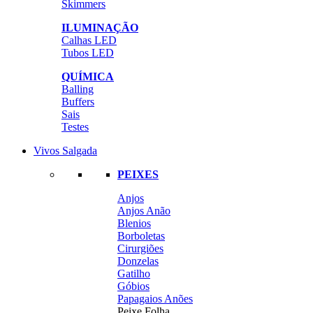
Skimmers
ILUMINAÇÃO
Calhas LED
Tubos LED
QUÍMICA
Balling
Buffers
Sais
Testes
Vivos Salgada
PEIXES
Anjos
Anjos Anão
Blenios
Borboletas
Cirurgiões
Donzelas
Gatilho
Góbios
Papagaios Anões
Peixe Folha