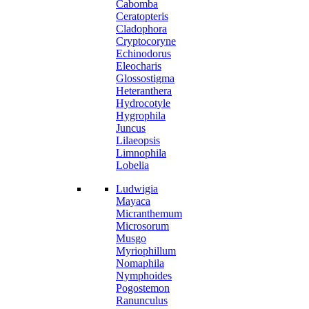
Cabomba
Ceratopteris
Cladophora
Cryptocoryne
Echinodorus
Eleocharis
Glossostigma
Heteranthera
Hydrocotyle
Hygrophila
Juncus
Lilaeopsis
Limnophila
Lobelia
Ludwigia
Mayaca
Micranthemum
Microsorum
Musgo
Myriophillum
Nomaphila
Nymphoides
Pogostemon
Ranunculus