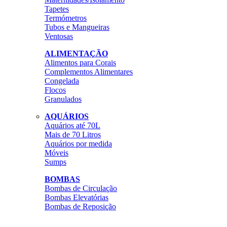
Tapetes
Termómetros
Tubos e Mangueiras
Ventosas
ALIMENTAÇÃO
Alimentos para Corais
Complementos Alimentares
Congelada
Flocos
Granulados
AQUÁRIOS
Aquários até 70L
Mais de 70 Litros
Aquários por medida
Móveis
Sumps
BOMBAS
Bombas de Circulação
Bombas Elevatórias
Bombas de Reposição