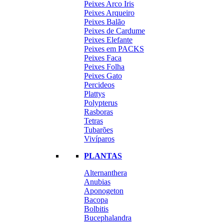
Peixes Arco Iris
Peixes Arqueiro
Peixes Balão
Peixes de Cardume
Peixes Elefante
Peixes em PACKS
Peixes Faca
Peixes Folha
Peixes Gato
Percideos
Plattys
Polypterus
Rasboras
Tetras
Tubarões
Vivíparos
PLANTAS
Alternanthera
Anubias
Aponogeton
Bacopa
Bolbitis
Bucephalandra