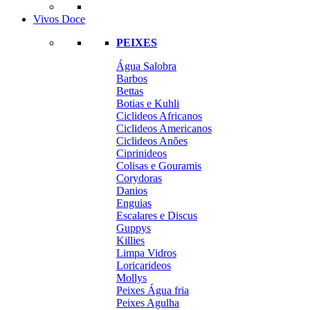
Vivos Doce
PEIXES
Água Salobra
Barbos
Bettas
Botias e Kuhli
Ciclideos Africanos
Ciclideos Americanos
Ciclideos Anões
Ciprinideos
Colisas e Gouramis
Corydoras
Danios
Enguias
Escalares e Discus
Guppys
Killies
Limpa Vidros
Loricarideos
Mollys
Peixes Água fria
Peixes Agulha