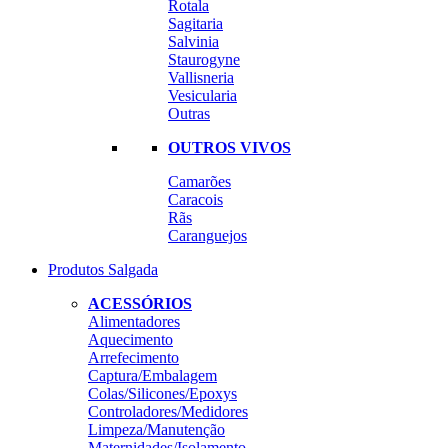
Rotala
Sagitaria
Salvinia
Staurogyne
Vallisneria
Vesicularia
Outras
OUTROS VIVOS
Camarões
Caracois
Rãs
Caranguejos
Produtos Salgada
ACESSÓRIOS
Alimentadores
Aquecimento
Arrefecimento
Captura/Embalagem
Colas/Silicones/Epoxys
Controladores/Medidores
Limpeza/Manutenção
Maternidades/Isolamento