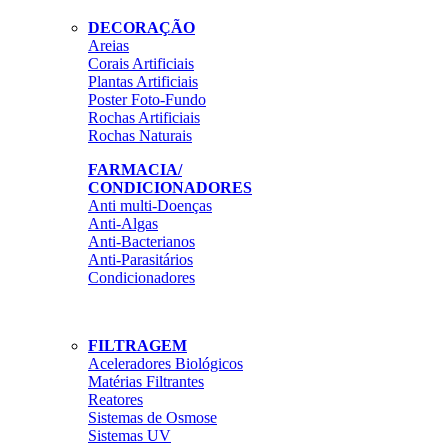
DECORAÇÃO
Areias
Corais Artificiais
Plantas Artificiais
Poster Foto-Fundo
Rochas Artificiais
Rochas Naturais
FARMACIA/
CONDICIONADORES
Anti multi-Doenças
Anti-Algas
Anti-Bacterianos
Anti-Parasitários
Condicionadores
FILTRAGEM
Aceleradores Biológicos
Matérias Filtrantes
Reatores
Sistemas de Osmose
Sistemas UV