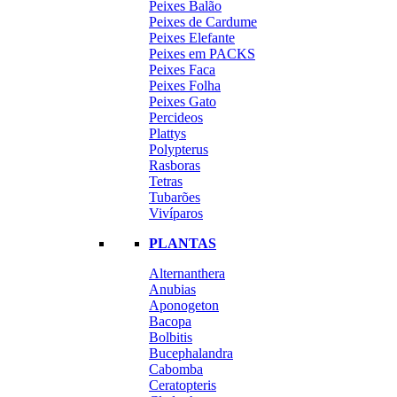
Peixes Balão
Peixes de Cardume
Peixes Elefante
Peixes em PACKS
Peixes Faca
Peixes Folha
Peixes Gato
Percideos
Plattys
Polypterus
Rasboras
Tetras
Tubarões
Vivíparos
PLANTAS
Alternanthera
Anubias
Aponogeton
Bacopa
Bolbitis
Bucephalandra
Cabomba
Ceratopteris