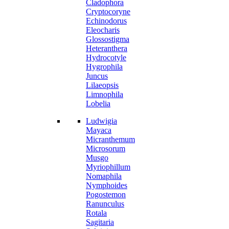
Cladophora
Cryptocoryne
Echinodorus
Eleocharis
Glossostigma
Heteranthera
Hydrocotyle
Hygrophila
Juncus
Lilaeopsis
Limnophila
Lobelia
Ludwigia
Mayaca
Micranthemum
Microsorum
Musgo
Myriophillum
Nomaphila
Nymphoides
Pogostemon
Ranunculus
Rotala
Sagitaria