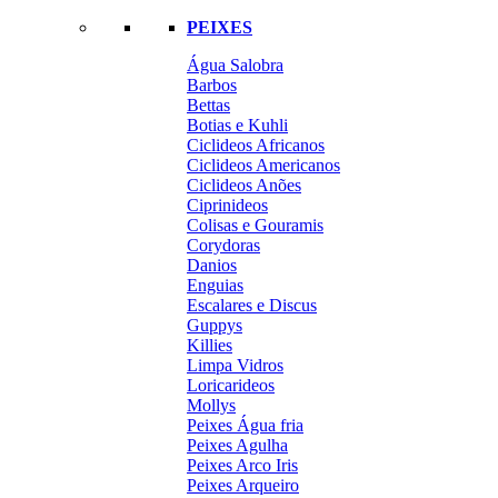
PEIXES
Água Salobra
Barbos
Bettas
Botias e Kuhli
Ciclideos Africanos
Ciclideos Americanos
Ciclideos Anões
Ciprinideos
Colisas e Gouramis
Corydoras
Danios
Enguias
Escalares e Discus
Guppys
Killies
Limpa Vidros
Loricarideos
Mollys
Peixes Água fria
Peixes Agulha
Peixes Arco Iris
Peixes Arqueiro