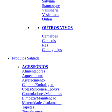
Salvinia
Staurogyne
Vallisneria
Vesicularia
Outras
OUTROS VIVOS
Camarões
Caracois
Rãs
Caranguejos
Produtos Salgada
ACESSÓRIOS
Alimentadores
Aquecimento
Arrefecimento
Captura/Embalagem
Colas/Silicones/Epoxys
Controladores/Medidores
Limpeza/Manutenção
Maternidades/Isolamento
Tapetes
Termómetros