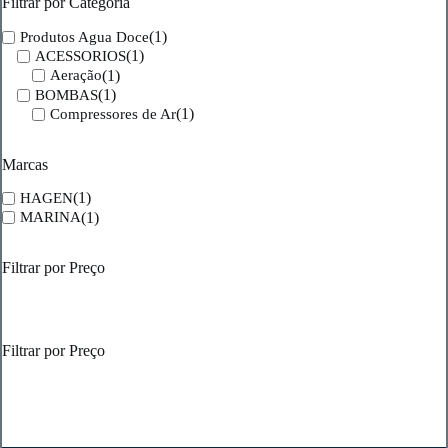
Filtrar por Categoria
on
the
(1)
Produtos Agua Doce
product
(1)
ACESSORIOS
page
(1)
Aeração
(1)
BOMBAS
(1)
Compressores de Ar
Marcas
(1)
HAGEN
(1)
MARINA
Filtrar por Preço
Filtrar por Preço