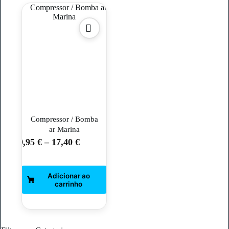
Compressor / Bomba
ar Marina
9,95
€
–
17,40
€
This
product
has
multiple
variants.
The
options
may
be
chosen