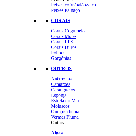
Peixes cofre/balão/vaca
Peixes Palhaço
CORAIS
Corais Cogumelo
Corais Moles
Corais LPS
Corais Duros
Pólipos
Gorgónias
OUTROS
Anêmonas
Camarões
Caranguejos
Esponja
Estrela do Mar
Moluscos
Ouriços do mar
Vermes Pluma
Outros
Algas