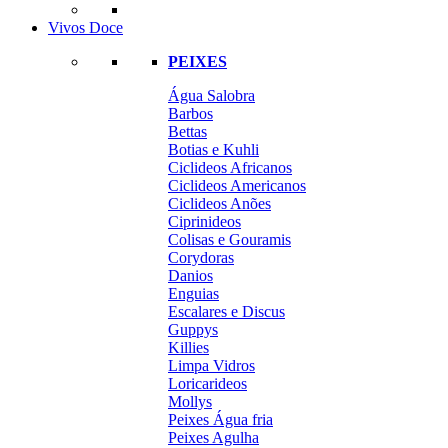
Vivos Doce
PEIXES
Água Salobra
Barbos
Bettas
Botias e Kuhli
Ciclideos Africanos
Ciclideos Americanos
Ciclideos Anões
Ciprinideos
Colisas e Gouramis
Corydoras
Danios
Enguias
Escalares e Discus
Guppys
Killies
Limpa Vidros
Loricarideos
Mollys
Peixes Água fria
Peixes Agulha