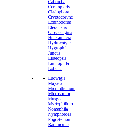
Cabomba
Ceratopteris
Cladophora
Cryptocoryne
Echinodorus
Eleocharis
Glossostigma
Heteranthera
Hydrocotyle
Hygrophila
Juncus
Lilaeopsis
Limnophila
Lobelia
Ludwigia
Mayaca
Micranthemum
Microsorum
Musgo
Myriophillum
Nomaphila
Nymphoides
Pogostemon
Ranunculus