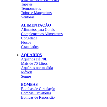
Tapetes
Termómetros
Tubos e Mangueiras
Ventosas
ALIMENTAÇÃO
Alimentos para Corais
Complementos Alimentares
Congelada
Flocos
Granulados
AQUÁRIOS
Aquários até 70L
Mais de 70 Litros
Aquários por medida
Móveis
Sumps
BOMBAS
Bombas de Circulação
Bombas Elevatórias
Bombas de Reposição