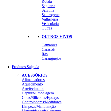
Rotala
Sagitaria
Salvinia
Staurogyne
Vallisneria
Vesicularia
Outras
OUTROS VIVOS
Camarões
Caracois
Rãs
Caranguejos
Produtos Salgada
ACESSÓRIOS
Alimentadores
Aquecimento
Arrefecimento
Captura/Embalagem
Colas/Silicones/Epoxys
Controladores/Medidores
Limpeza/Manutenção
Maternidades/Isolamento