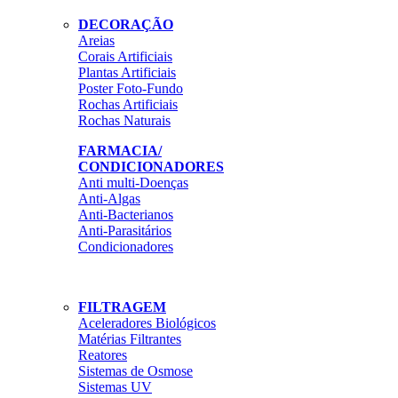
DECORAÇÃO
Areias
Corais Artificiais
Plantas Artificiais
Poster Foto-Fundo
Rochas Artificiais
Rochas Naturais
FARMACIA/
CONDICIONADORES
Anti multi-Doenças
Anti-Algas
Anti-Bacterianos
Anti-Parasitários
Condicionadores
FILTRAGEM
Aceleradores Biológicos
Matérias Filtrantes
Reatores
Sistemas de Osmose
Sistemas UV