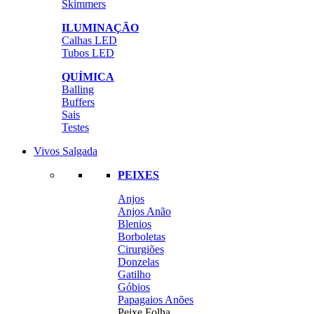
Skimmers
ILUMINAÇÃO
Calhas LED
Tubos LED
QUÍMICA
Balling
Buffers
Sais
Testes
Vivos Salgada
PEIXES
Anjos
Anjos Anão
Blenios
Borboletas
Cirurgiões
Donzelas
Gatilho
Góbios
Papagaios Anões
Peixe Folha