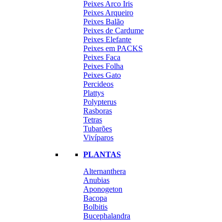
Peixes Arco Iris
Peixes Arqueiro
Peixes Balão
Peixes de Cardume
Peixes Elefante
Peixes em PACKS
Peixes Faca
Peixes Folha
Peixes Gato
Percideos
Plattys
Polypterus
Rasboras
Tetras
Tubarões
Vivíparos
PLANTAS
Alternanthera
Anubias
Aponogeton
Bacopa
Bolbitis
Bucephalandra