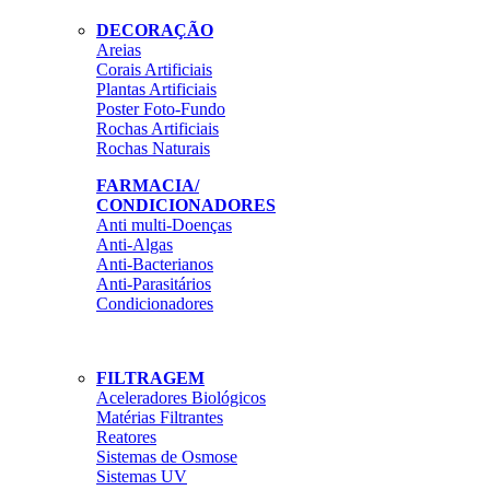
DECORAÇÃO
Areias
Corais Artificiais
Plantas Artificiais
Poster Foto-Fundo
Rochas Artificiais
Rochas Naturais
FARMACIA/
CONDICIONADORES
Anti multi-Doenças
Anti-Algas
Anti-Bacterianos
Anti-Parasitários
Condicionadores
FILTRAGEM
Aceleradores Biológicos
Matérias Filtrantes
Reatores
Sistemas de Osmose
Sistemas UV