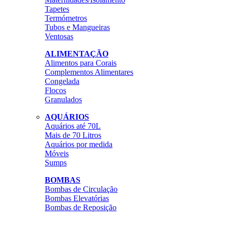
Tapetes
Termómetros
Tubos e Mangueiras
Ventosas
ALIMENTAÇÃO
Alimentos para Corais
Complementos Alimentares
Congelada
Flocos
Granulados
AQUÁRIOS
Aquários até 70L
Mais de 70 Litros
Aquários por medida
Móveis
Sumps
BOMBAS
Bombas de Circulação
Bombas Elevatórias
Bombas de Reposição