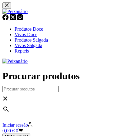
Pular
para
o
conteúdo
Produtos Doce
Vivos Doce
Produtos Salgada
Vivos Salgada
Repteis
Procurar produtos
×
Iniciar sessão
Carrinho
0,00
€
0
de