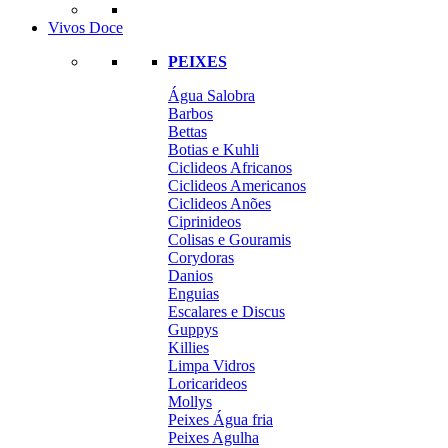
Vivos Doce
PEIXES
Água Salobra
Barbos
Bettas
Botias e Kuhli
Ciclideos Africanos
Ciclideos Americanos
Ciclideos Anões
Ciprinideos
Colisas e Gouramis
Corydoras
Danios
Enguias
Escalares e Discus
Guppys
Killies
Limpa Vidros
Loricarideos
Mollys
Peixes Água fria
Peixes Agulha