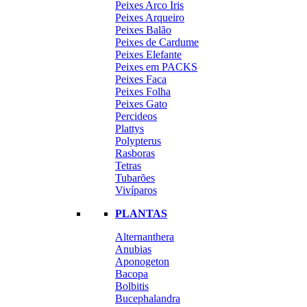
Peixes Arco Iris
Peixes Arqueiro
Peixes Balão
Peixes de Cardume
Peixes Elefante
Peixes em PACKS
Peixes Faca
Peixes Folha
Peixes Gato
Percideos
Plattys
Polypterus
Rasboras
Tetras
Tubarões
Vivíparos
PLANTAS
Alternanthera
Anubias
Aponogeton
Bacopa
Bolbitis
Bucephalandra