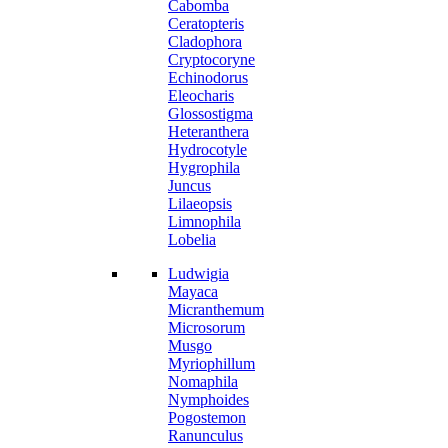
Cabomba
Ceratopteris
Cladophora
Cryptocoryne
Echinodorus
Eleocharis
Glossostigma
Heteranthera
Hydrocotyle
Hygrophila
Juncus
Lilaeopsis
Limnophila
Lobelia
Ludwigia
Mayaca
Micranthemum
Microsorum
Musgo
Myriophillum
Nomaphila
Nymphoides
Pogostemon
Ranunculus