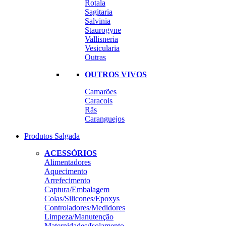
Rotala
Sagitaria
Salvinia
Staurogyne
Vallisneria
Vesicularia
Outras
OUTROS VIVOS
Camarões
Caracois
Rãs
Caranguejos
Produtos Salgada
ACESSÓRIOS
Alimentadores
Aquecimento
Arrefecimento
Captura/Embalagem
Colas/Silicones/Epoxys
Controladores/Medidores
Limpeza/Manutenção
Maternidades/Isolamento