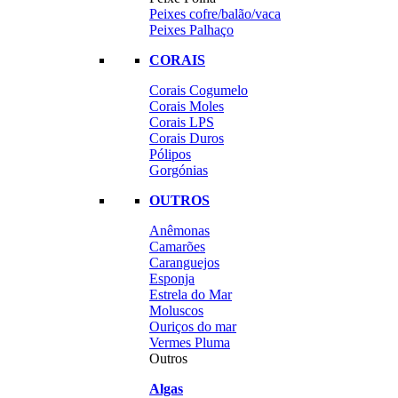
Peixes cofre/balão/vaca
Peixes Palhaço
CORAIS
Corais Cogumelo
Corais Moles
Corais LPS
Corais Duros
Pólipos
Gorgónias
OUTROS
Anêmonas
Camarões
Caranguejos
Esponja
Estrela do Mar
Moluscos
Ouriços do mar
Vermes Pluma
Outros
Algas