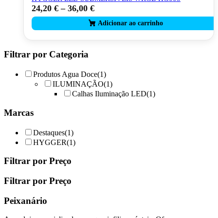
24,20
€
–
36,00
€
This
product
has
multiple
variants.
The
Filtrar por Categoria
options
may
Produtos Agua Doce
(1)
be
ILUMINAÇÃO
(1)
chosen
Calhas Iluminação LED
(1)
on
the
Marcas
product
page
Destaques
(1)
HYGGER
(1)
Filtrar por Preço
Filtrar por Preço
Peixanário