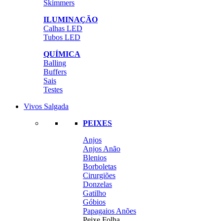
Skimmers
ILUMINAÇÃO
Calhas LED
Tubos LED
QUÍMICA
Balling
Buffers
Sais
Testes
Vivos Salgada
PEIXES
Anjos
Anjos Anão
Blenios
Borboletas
Cirurgiões
Donzelas
Gatilho
Góbios
Papagaios Anões
Peixe Folha