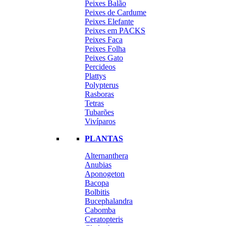
Peixes Balão
Peixes de Cardume
Peixes Elefante
Peixes em PACKS
Peixes Faca
Peixes Folha
Peixes Gato
Percideos
Plattys
Polypterus
Rasboras
Tetras
Tubarões
Vivíparos
PLANTAS
Alternanthera
Anubias
Aponogeton
Bacopa
Bolbitis
Bucephalandra
Cabomba
Ceratopteris