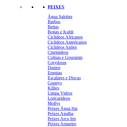
PEIXES
Água Salobra
Barbos
Bettas
Botias e Kuhli
Ciclideos Africanos
Ciclideos Americanos
Ciclideos Anões
Ciprinideos
Colisas e Gouramis
Corydoras
Danios
Enguias
Escalares e Discus
Guppys
Killies
Limpa Vidros
Loricarideos
Mollys
Peixes Água fria
Peixes Agulha
Peixes Arco Iris
Peixes Arqueiro