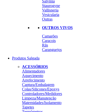
Salvinia
Staurogyne
Vallisneria
Vesicularia
Outras
OUTROS VIVOS
Camarões
Caracois
Rãs
Caranguejos
Produtos Salgada
ACESSÓRIOS
Alimentadores
Aquecimento
Arrefecimento
Captura/Embalagem
Colas/Silicones/Epoxys
Controladores/Medidores
Limpeza/Manutenção
Maternidades/Isolamento
Tapetes
Termómetros