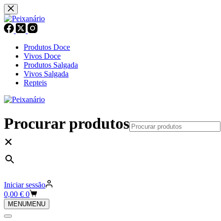
Pular
para
o
conteúdo
Produtos Doce
Vivos Doce
Produtos Salgada
Vivos Salgada
Repteis
Procurar produtos
×
Iniciar sessão
Carrinho
0,00
€
0
de
MENU
MENU
compras