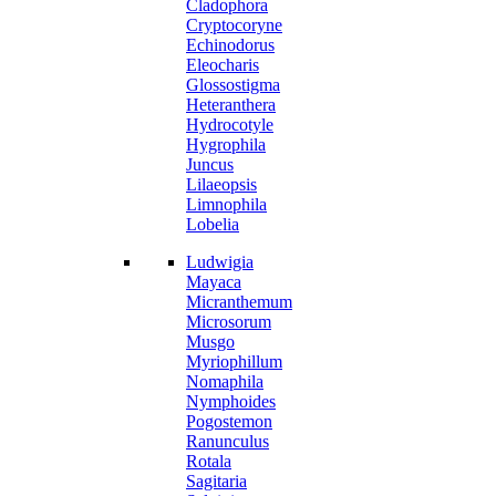
Cladophora
Cryptocoryne
Echinodorus
Eleocharis
Glossostigma
Heteranthera
Hydrocotyle
Hygrophila
Juncus
Lilaeopsis
Limnophila
Lobelia
Ludwigia
Mayaca
Micranthemum
Microsorum
Musgo
Myriophillum
Nomaphila
Nymphoides
Pogostemon
Ranunculus
Rotala
Sagitaria