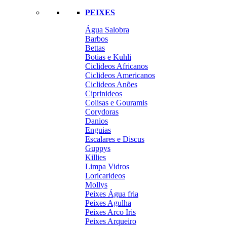
PEIXES
Água Salobra
Barbos
Bettas
Botias e Kuhli
Ciclideos Africanos
Ciclideos Americanos
Ciclideos Anões
Ciprinideos
Colisas e Gouramis
Corydoras
Danios
Enguias
Escalares e Discus
Guppys
Killies
Limpa Vidros
Loricarideos
Mollys
Peixes Água fria
Peixes Agulha
Peixes Arco Iris
Peixes Arqueiro