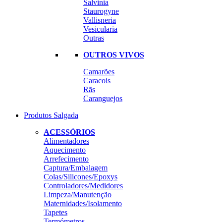
Salvinia
Staurogyne
Vallisneria
Vesicularia
Outras
OUTROS VIVOS
Camarões
Caracois
Rãs
Caranguejos
Produtos Salgada
ACESSÓRIOS
Alimentadores
Aquecimento
Arrefecimento
Captura/Embalagem
Colas/Silicones/Epoxys
Controladores/Medidores
Limpeza/Manutenção
Maternidades/Isolamento
Tapetes
Termómetros