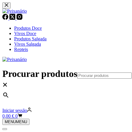
Pular
para
o
conteúdo
Produtos Doce
Vivos Doce
Produtos Salgada
Vivos Salgada
Repteis
Procurar produtos
×
Iniciar sessão
Carrinho
0,00
€
0
de
MENU
MENU
compras