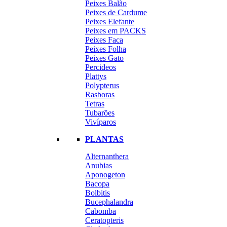
Peixes Balão
Peixes de Cardume
Peixes Elefante
Peixes em PACKS
Peixes Faca
Peixes Folha
Peixes Gato
Percideos
Plattys
Polypterus
Rasboras
Tetras
Tubarões
Vivíparos
PLANTAS
Alternanthera
Anubias
Aponogeton
Bacopa
Bolbitis
Bucephalandra
Cabomba
Ceratopteris