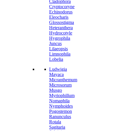
Cladophora
Cryptocoryne
Echinodorus
Eleocharis
Glossostigma
Heteranthera
Hydrocotyle
Hygrophila
Juncus
Lilaeopsis
Limnophila
Lobelia
Ludwigia
Mayaca
Micranthemum
Microsorum
Musgo
Myriophillum
Nomaphila
Nymphoides
Pogostemon
Ranunculus
Rotala
Sagitaria