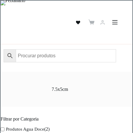
Pular
para
o
conteúdo
Carrinho
de
compras
7.5x5cm
Filtrar por Categoria
(2)
Produtos Agua Doce