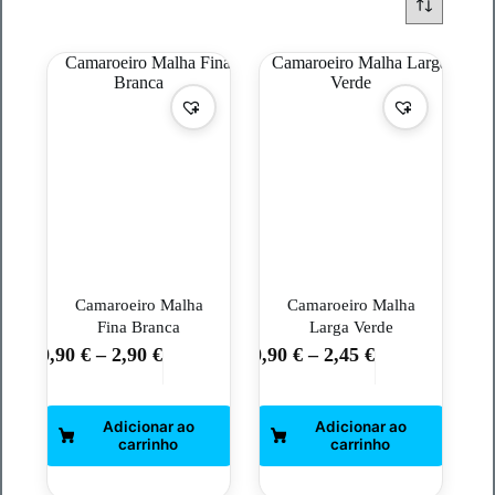
Camaroeiro Malha
Camaroeiro Malha
Fina Branca
Larga Verde
0,90
€
–
2,90
€
0,90
€
–
2,45
€
This
This
product
product
has
has
multiple
multiple
variants.
variants.
The
The
options
options
may
may