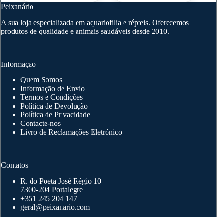
Peixanário
be
be
chosen
chosen
A sua loja especializada em aquariofilia e répteis. Oferecemos
on
on
produtos de qualidade e animais saudáveis desde 2010.
the
the
product
product
page
page
Informação
Quem Somos
Informação de Envio
Termos e Condições
Política de Devolução
Política de Privacidade
Contacte-nos
Livro de Reclamações Eletrónico
Contatos
R. do Poeta José Régio 10
7300-204 Portalegre
+351 245 204 147
geral@peixanario.com