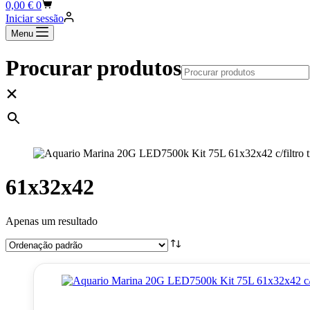
Carrinho
0,00
€
0
de
Iniciar sessão
compras
Menu
Procurar produtos
×
61x32x42
Apenas um resultado