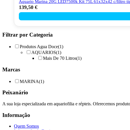
Aquario Marina 20G LED7500k Kit 75L 61x32x42 c/filtro ti
139,50
€
Filtrar por Categoria
Produtos Agua Doce
(1)
AQUARIOS
(1)
Mais De 70 Litros
(1)
Marcas
MARINA
(1)
Peixanário
A sua loja especializada em aquariofilia e répteis. Oferecemos produt
Informação
Quem Somos