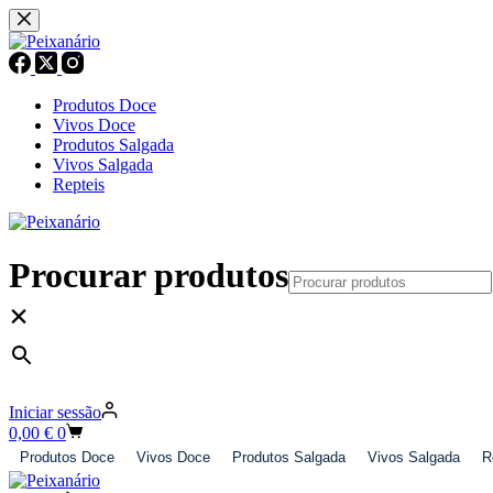
Pular
para
o
conteúdo
Produtos Doce
Vivos Doce
Produtos Salgada
Vivos Salgada
Repteis
Procurar produtos
×
Iniciar sessão
Carrinho
0,00
€
0
de
Produtos Doce
Vivos Doce
Produtos Salgada
Vivos Salgada
R
compras