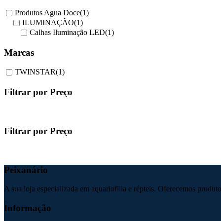
may
Produtos Agua Doce
(1)
be
ILUMINAÇÃO
(1)
chosen
Calhas Iluminação LED
(1)
on
the
Marcas
product
page
TWINSTAR
(1)
Filtrar por Preço
Filtrar por Preço
Peixanário
A sua loja especializada em aquariofilia e répteis. Oferecemos produt
Informação