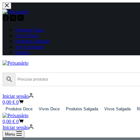
Pular
para
o
conteúdo
Produtos Doce
Vivos Doce
Produtos Salgada
Vivos Salgada
Repteis
Iniciar sessão
Carrinho
0,00
€
0
de
Produtos Doce
Vivos Doce
Produtos Salgada
Vivos Salgada
R
compras
Carrinho
0,00
€
0
de
Iniciar sessão
compras
Menu