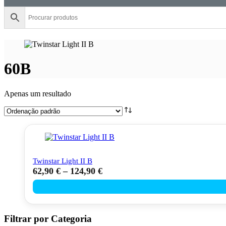
60B
Apenas um resultado
Twinstar Light II B
62,90
€
–
124,90
€
This
product
has
multiple
variants.
The
Filtrar por Categoria
options