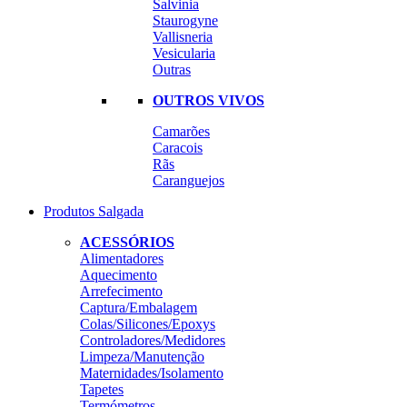
Salvinia
Staurogyne
Vallisneria
Vesicularia
Outras
OUTROS VIVOS
Camarões
Caracois
Rãs
Caranguejos
Produtos Salgada
ACESSÓRIOS
Alimentadores
Aquecimento
Arrefecimento
Captura/Embalagem
Colas/Silicones/Epoxys
Controladores/Medidores
Limpeza/Manutenção
Maternidades/Isolamento
Tapetes
Termómetros