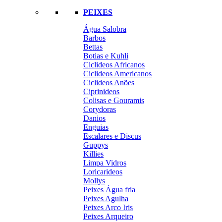
PEIXES
Água Salobra
Barbos
Bettas
Botias e Kuhli
Ciclideos Africanos
Ciclideos Americanos
Ciclideos Anões
Ciprinideos
Colisas e Gouramis
Corydoras
Danios
Enguias
Escalares e Discus
Guppys
Killies
Limpa Vidros
Loricarideos
Mollys
Peixes Água fria
Peixes Agulha
Peixes Arco Iris
Peixes Arqueiro