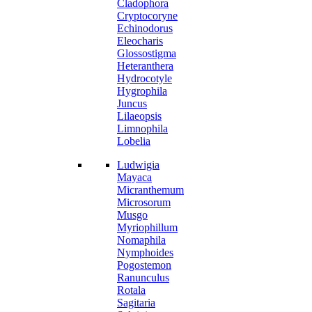
Cladophora
Cryptocoryne
Echinodorus
Eleocharis
Glossostigma
Heteranthera
Hydrocotyle
Hygrophila
Juncus
Lilaeopsis
Limnophila
Lobelia
Ludwigia
Mayaca
Micranthemum
Microsorum
Musgo
Myriophillum
Nomaphila
Nymphoides
Pogostemon
Ranunculus
Rotala
Sagitaria