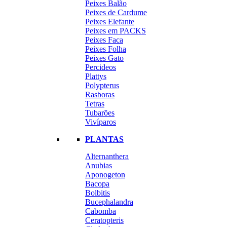
Peixes Balão
Peixes de Cardume
Peixes Elefante
Peixes em PACKS
Peixes Faca
Peixes Folha
Peixes Gato
Percideos
Plattys
Polypterus
Rasboras
Tetras
Tubarões
Vivíparos
PLANTAS
Alternanthera
Anubias
Aponogeton
Bacopa
Bolbitis
Bucephalandra
Cabomba
Ceratopteris