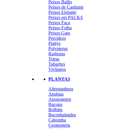
Peixes Balão
Peixes de Cardume
Peixes Elefante
Peixes em PACKS
Peixes Faca
Peixes Folha
Peixes Gato
Percideos
Plattys
Polypterus
Rasboras
Tetras
Tubarões
Vivíparos
PLANTAS
Alternanthera
Anubias
Aponogeton
Bacopa
Bolbitis
Bucephalandra
Cabomba
Ceratopteris