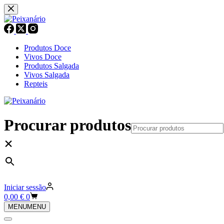
Pular
para
o
conteúdo
Produtos Doce
Vivos Doce
Produtos Salgada
Vivos Salgada
Repteis
Procurar produtos
×
Iniciar sessão
Carrinho
0,00
€
0
de
MENU
MENU
compras