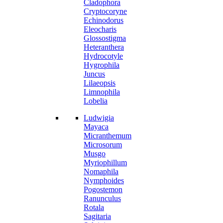
Cladophora
Cryptocoryne
Echinodorus
Eleocharis
Glossostigma
Heteranthera
Hydrocotyle
Hygrophila
Juncus
Lilaeopsis
Limnophila
Lobelia
Ludwigia
Mayaca
Micranthemum
Microsorum
Musgo
Myriophillum
Nomaphila
Nymphoides
Pogostemon
Ranunculus
Rotala
Sagitaria