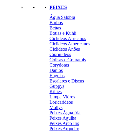
PEIXES
Água Salobra
Barbos
Bettas
Botias e Kuhli
Ciclideos Africanos
Ciclideos Americanos
Ciclideos Anões
Ciprinideos
Colisas e Gouramis
Corydoras
Danios
Enguias
Escalares e Discus
Guppys
Killies
Limpa Vidros
Loricarideos
Mollys
Peixes Água fria
Peixes Agulha
Peixes Arco Iris
Peixes Arqueiro