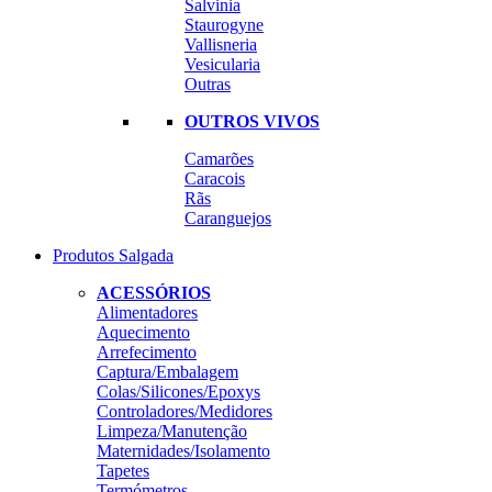
Salvinia
Staurogyne
Vallisneria
Vesicularia
Outras
OUTROS VIVOS
Camarões
Caracois
Rãs
Caranguejos
Produtos Salgada
ACESSÓRIOS
Alimentadores
Aquecimento
Arrefecimento
Captura/Embalagem
Colas/Silicones/Epoxys
Controladores/Medidores
Limpeza/Manutenção
Maternidades/Isolamento
Tapetes
Termómetros