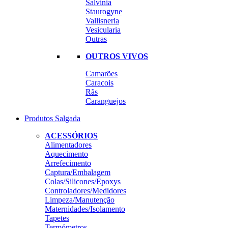
Salvinia
Staurogyne
Vallisneria
Vesicularia
Outras
OUTROS VIVOS
Camarões
Caracois
Rãs
Caranguejos
Produtos Salgada
ACESSÓRIOS
Alimentadores
Aquecimento
Arrefecimento
Captura/Embalagem
Colas/Silicones/Epoxys
Controladores/Medidores
Limpeza/Manutenção
Maternidades/Isolamento
Tapetes
Termómetros