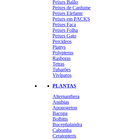
Peixes Balão
Peixes de Cardume
Peixes Elefante
Peixes em PACKS
Peixes Faca
Peixes Folha
Peixes Gato
Percideos
Plattys
Polypterus
Rasboras
Tetras
Tubarões
Vivíparos
PLANTAS
Alternanthera
Anubias
Aponogeton
Bacopa
Bolbitis
Bucephalandra
Cabomba
Ceratopteris