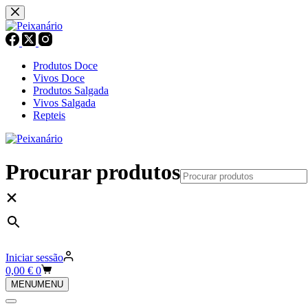
Pular
para
o
conteúdo
Produtos Doce
Vivos Doce
Produtos Salgada
Vivos Salgada
Repteis
Procurar produtos
×
Iniciar sessão
Carrinho
0,00
€
0
de
MENU
MENU
compras