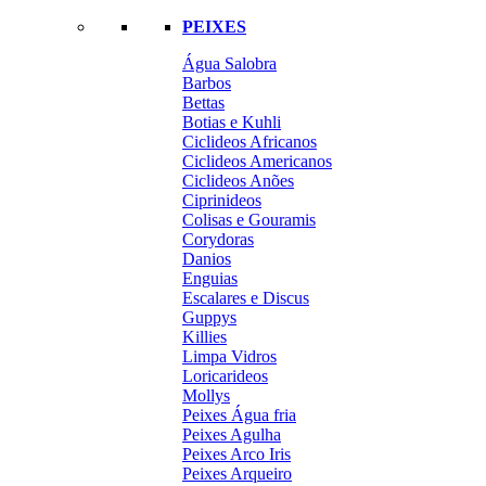
PEIXES
Água Salobra
Barbos
Bettas
Botias e Kuhli
Ciclideos Africanos
Ciclideos Americanos
Ciclideos Anões
Ciprinideos
Colisas e Gouramis
Corydoras
Danios
Enguias
Escalares e Discus
Guppys
Killies
Limpa Vidros
Loricarideos
Mollys
Peixes Água fria
Peixes Agulha
Peixes Arco Iris
Peixes Arqueiro