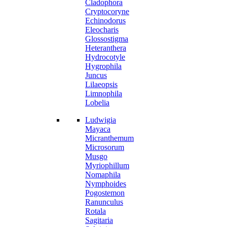
Cladophora
Cryptocoryne
Echinodorus
Eleocharis
Glossostigma
Heteranthera
Hydrocotyle
Hygrophila
Juncus
Lilaeopsis
Limnophila
Lobelia
Ludwigia
Mayaca
Micranthemum
Microsorum
Musgo
Myriophillum
Nomaphila
Nymphoides
Pogostemon
Ranunculus
Rotala
Sagitaria