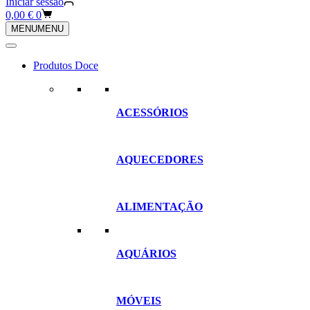
Iniciar sessão
Carrinho
0,00
€
0
de
MENU
MENU
compras
Produtos Doce
ACESSÓRIOS
AQUECEDORES
ALIMENTAÇÃO
AQUÁRIOS
MÓVEIS