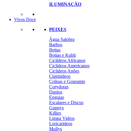
ILUMINAÇÃO
Vivos Doce
PEIXES
Água Salobra
Barbos
Bettas
Botias e Kuhli
Ciclideos Africanos
Ciclideos Americanos
Ciclideos Anões
Ciprinideos
Colisas e Gouramis
Corydoras
Danios
Enguias
Escalares e Discus
Guppys
Killies
Limpa Vidros
Loricarideos
Mollys