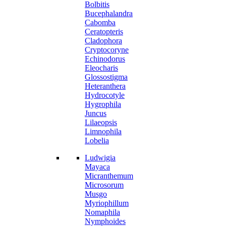
Bolbitis
Bucephalandra
Cabomba
Ceratopteris
Cladophora
Cryptocoryne
Echinodorus
Eleocharis
Glossostigma
Heteranthera
Hydrocotyle
Hygrophila
Juncus
Lilaeopsis
Limnophila
Lobelia
Ludwigia
Mayaca
Micranthemum
Microsorum
Musgo
Myriophillum
Nomaphila
Nymphoides