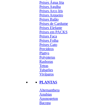
Peixes Água fria
Peixes Agulha
Peixes Arco Iris
Peixes Arqueiro
Peixes Balão
Peixes de Cardume
Peixes Elefante
Peixes em PACKS
Peixes Faca
Peixes Folha
Peixes Gato
Percideos
Plattys
Polypterus
Rasboras
Tetras
Tubarões
Vivíparos
PLANTAS
Alternanthera
Anubias
Aponogeton
Bacopa