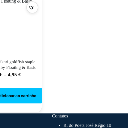
ikari goldfish staple
aby Floating & Basic
€
–
4,95
€
This
product
has
multiple
variants.
The
options
may
be
Contatos
chosen
R. do Poeta José Régio 10
on