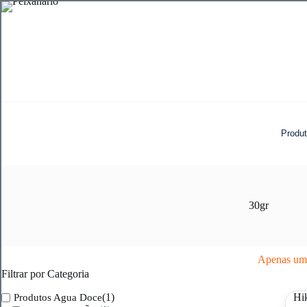
Pular
para
o
conteúdo
Produ
30gr
Apenas um 
Filtrar por Categoria
(1)
Produtos Agua Doce