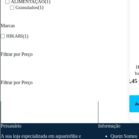
(1)
ALIMENTAÇÃO
(1)
Granulados
Marcas
(1)
HIKARI
Filtrar por Preço
H
b
2,45
Filtrar por Preço
Peixanário
Informação
A sua loja especializada em aquariofilia e
Quem Somos