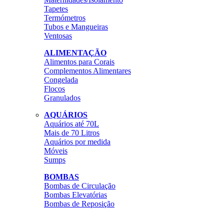
Tapetes
Termómetros
Tubos e Mangueiras
Ventosas
ALIMENTAÇÃO
Alimentos para Corais
Complementos Alimentares
Congelada
Flocos
Granulados
AQUÁRIOS
Aquários até 70L
Mais de 70 Litros
Aquários por medida
Móveis
Sumps
BOMBAS
Bombas de Circulação
Bombas Elevatórias
Bombas de Reposição