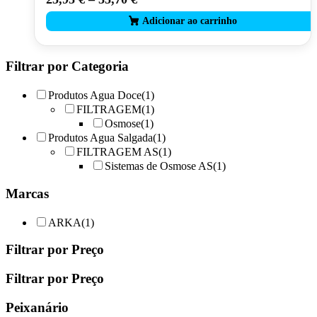
product
has
multiple
variants.
The
Filtrar por Categoria
options
may
Produtos Agua Doce
(1)
be
FILTRAGEM
(1)
chosen
Osmose
(1)
on
Produtos Agua Salgada
(1)
the
product
FILTRAGEM AS
(1)
page
Sistemas de Osmose AS
(1)
Marcas
ARKA
(1)
Filtrar por Preço
Filtrar por Preço
Peixanário