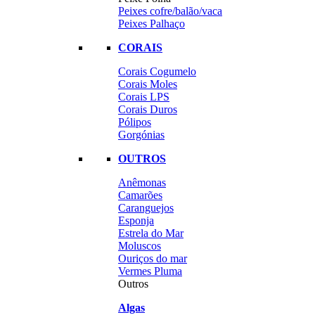
Peixes cofre/balão/vaca
Peixes Palhaço
CORAIS
Corais Cogumelo
Corais Moles
Corais LPS
Corais Duros
Pólipos
Gorgónias
OUTROS
Anêmonas
Camarões
Caranguejos
Esponja
Estrela do Mar
Moluscos
Ouriços do mar
Vermes Pluma
Outros
Algas