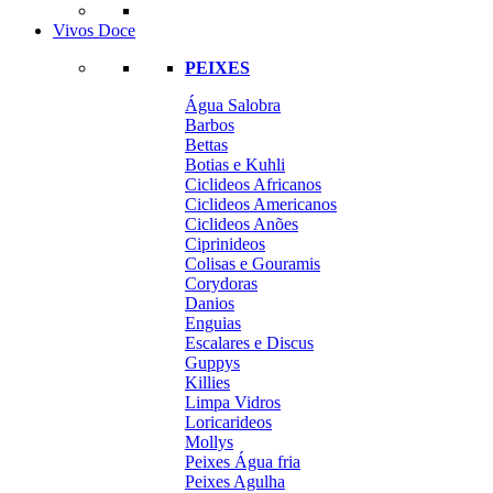
Vivos Doce
PEIXES
Água Salobra
Barbos
Bettas
Botias e Kuhli
Ciclideos Africanos
Ciclideos Americanos
Ciclideos Anões
Ciprinideos
Colisas e Gouramis
Corydoras
Danios
Enguias
Escalares e Discus
Guppys
Killies
Limpa Vidros
Loricarideos
Mollys
Peixes Água fria
Peixes Agulha