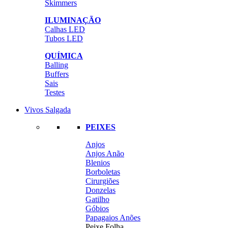
Skimmers
ILUMINAÇÃO
Calhas LED
Tubos LED
QUÍMICA
Balling
Buffers
Sais
Testes
Vivos Salgada
PEIXES
Anjos
Anjos Anão
Blenios
Borboletas
Cirurgiões
Donzelas
Gatilho
Góbios
Papagaios Anões
Peixe Folha