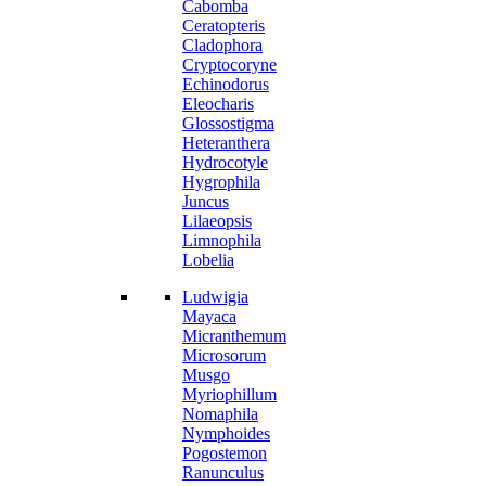
Cabomba
Ceratopteris
Cladophora
Cryptocoryne
Echinodorus
Eleocharis
Glossostigma
Heteranthera
Hydrocotyle
Hygrophila
Juncus
Lilaeopsis
Limnophila
Lobelia
Ludwigia
Mayaca
Micranthemum
Microsorum
Musgo
Myriophillum
Nomaphila
Nymphoides
Pogostemon
Ranunculus