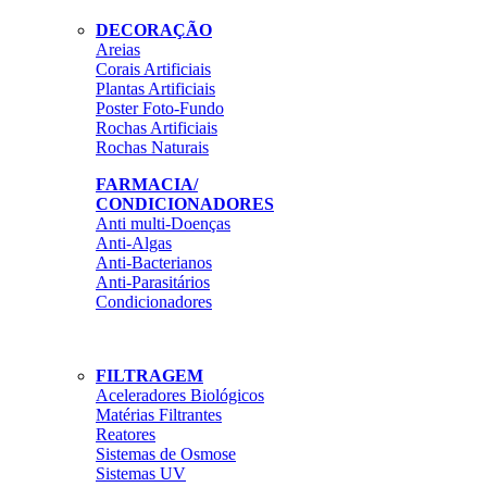
DECORAÇÃO
Areias
Corais Artificiais
Plantas Artificiais
Poster Foto-Fundo
Rochas Artificiais
Rochas Naturais
FARMACIA/
CONDICIONADORES
Anti multi-Doenças
Anti-Algas
Anti-Bacterianos
Anti-Parasitários
Condicionadores
FILTRAGEM
Aceleradores Biológicos
Matérias Filtrantes
Reatores
Sistemas de Osmose
Sistemas UV