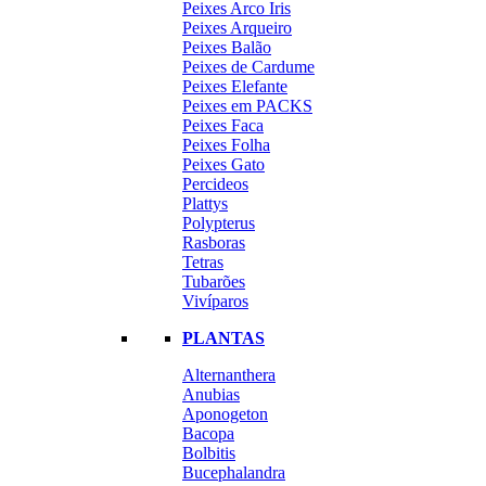
Peixes Arco Iris
Peixes Arqueiro
Peixes Balão
Peixes de Cardume
Peixes Elefante
Peixes em PACKS
Peixes Faca
Peixes Folha
Peixes Gato
Percideos
Plattys
Polypterus
Rasboras
Tetras
Tubarões
Vivíparos
PLANTAS
Alternanthera
Anubias
Aponogeton
Bacopa
Bolbitis
Bucephalandra