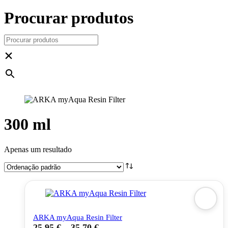
Procurar produtos
×
300 ml
Apenas um resultado
ARKA myAqua Resin Filter
25,95
€
–
35,70
€
This