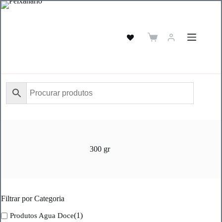
Pular
para
o
conteúdo
Carrinho
de
compras
300 gr
Filtrar por Categoria
(1)
Produtos Agua Doce