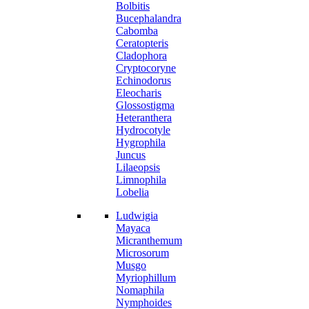
Bolbitis
Bucephalandra
Cabomba
Ceratopteris
Cladophora
Cryptocoryne
Echinodorus
Eleocharis
Glossostigma
Heteranthera
Hydrocotyle
Hygrophila
Juncus
Lilaeopsis
Limnophila
Lobelia
Ludwigia
Mayaca
Micranthemum
Microsorum
Musgo
Myriophillum
Nomaphila
Nymphoides