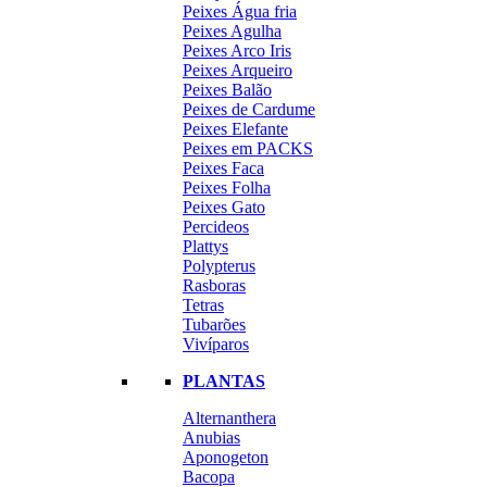
Peixes Água fria
Peixes Agulha
Peixes Arco Iris
Peixes Arqueiro
Peixes Balão
Peixes de Cardume
Peixes Elefante
Peixes em PACKS
Peixes Faca
Peixes Folha
Peixes Gato
Percideos
Plattys
Polypterus
Rasboras
Tetras
Tubarões
Vivíparos
PLANTAS
Alternanthera
Anubias
Aponogeton
Bacopa