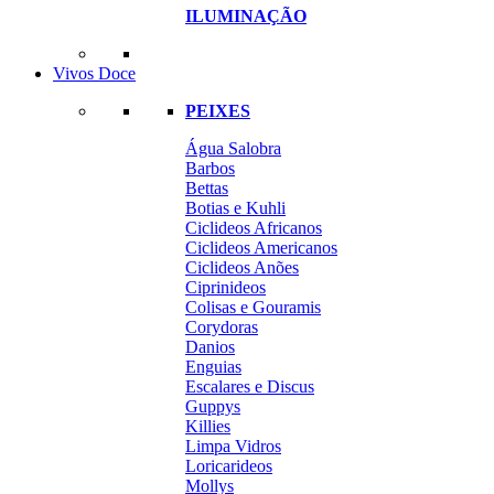
ILUMINAÇÃO
Vivos Doce
PEIXES
Água Salobra
Barbos
Bettas
Botias e Kuhli
Ciclideos Africanos
Ciclideos Americanos
Ciclideos Anões
Ciprinideos
Colisas e Gouramis
Corydoras
Danios
Enguias
Escalares e Discus
Guppys
Killies
Limpa Vidros
Loricarideos
Mollys