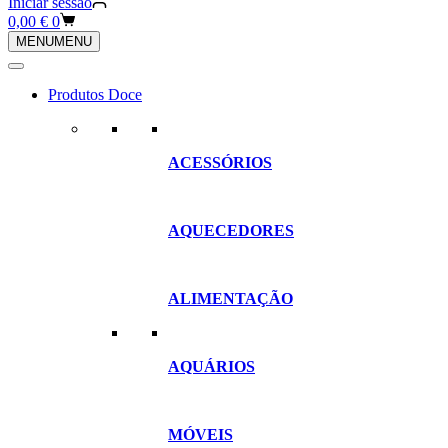
Iniciar sessão
Carrinho
0,00
€
0
de
MENU
MENU
compras
Produtos Doce
ACESSÓRIOS
AQUECEDORES
ALIMENTAÇÃO
AQUÁRIOS
MÓVEIS