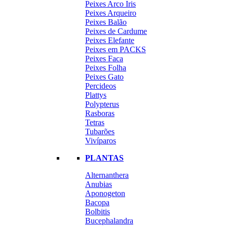
Peixes Arco Iris
Peixes Arqueiro
Peixes Balão
Peixes de Cardume
Peixes Elefante
Peixes em PACKS
Peixes Faca
Peixes Folha
Peixes Gato
Percideos
Plattys
Polypterus
Rasboras
Tetras
Tubarões
Vivíparos
PLANTAS
Alternanthera
Anubias
Aponogeton
Bacopa
Bolbitis
Bucephalandra