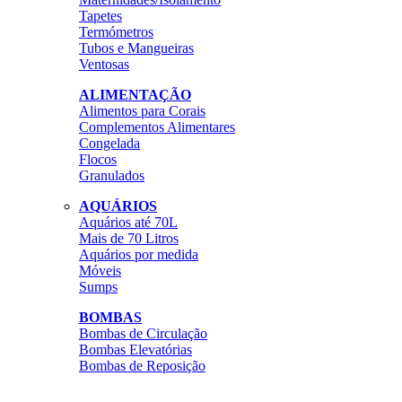
Tapetes
Termómetros
Tubos e Mangueiras
Ventosas
ALIMENTAÇÃO
Alimentos para Corais
Complementos Alimentares
Congelada
Flocos
Granulados
AQUÁRIOS
Aquários até 70L
Mais de 70 Litros
Aquários por medida
Móveis
Sumps
BOMBAS
Bombas de Circulação
Bombas Elevatórias
Bombas de Reposição