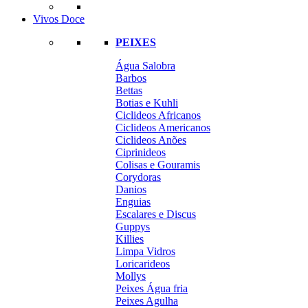
Vivos Doce
PEIXES
Água Salobra
Barbos
Bettas
Botias e Kuhli
Ciclideos Africanos
Ciclideos Americanos
Ciclideos Anões
Ciprinideos
Colisas e Gouramis
Corydoras
Danios
Enguias
Escalares e Discus
Guppys
Killies
Limpa Vidros
Loricarideos
Mollys
Peixes Água fria
Peixes Agulha