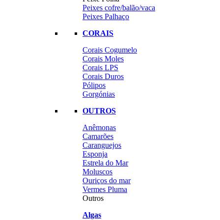
Peixes cofre/balão/vaca
Peixes Palhaço
CORAIS
Corais Cogumelo
Corais Moles
Corais LPS
Corais Duros
Pólipos
Gorgónias
OUTROS
Anêmonas
Camarões
Caranguejos
Esponja
Estrela do Mar
Moluscos
Ouriços do mar
Vermes Pluma
Outros
Algas