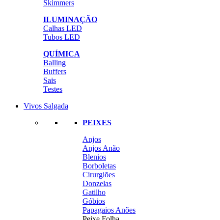
Skimmers
ILUMINAÇÃO
Calhas LED
Tubos LED
QUÍMICA
Balling
Buffers
Sais
Testes
Vivos Salgada
PEIXES
Anjos
Anjos Anão
Blenios
Borboletas
Cirurgiões
Donzelas
Gatilho
Góbios
Papagaios Anões
Peixe Folha