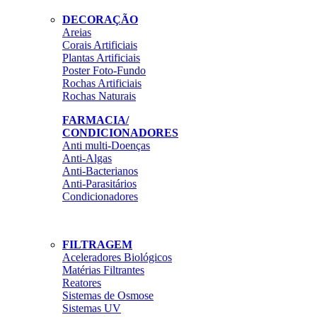
DECORAÇÃO
Areias
Corais Artificiais
Plantas Artificiais
Poster Foto-Fundo
Rochas Artificiais
Rochas Naturais
FARMACIA/
CONDICIONADORES
Anti multi-Doenças
Anti-Algas
Anti-Bacterianos
Anti-Parasitários
Condicionadores
FILTRAGEM
Aceleradores Biológicos
Matérias Filtrantes
Reatores
Sistemas de Osmose
Sistemas UV