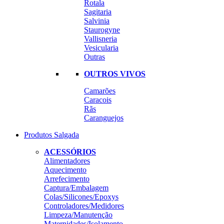
Rotala
Sagitaria
Salvinia
Staurogyne
Vallisneria
Vesicularia
Outras
OUTROS VIVOS
Camarões
Caracois
Rãs
Caranguejos
Produtos Salgada
ACESSÓRIOS
Alimentadores
Aquecimento
Arrefecimento
Captura/Embalagem
Colas/Silicones/Epoxys
Controladores/Medidores
Limpeza/Manutenção
Maternidades/Isolamento