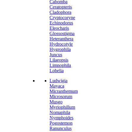
Cabomba
Ceratopteris
Cladophora
Cryptocoryne
Echinodorus
Eleocharis
Glossostigma
Heteranthera
Hydrocotyle
Hygrophila
Juncus
Lilaeopsis
Limnophila
Lobelia
Ludwigia
Mayaca
Micranthemum
Microsorum
Musgo
Myriophillum
Nomaphila
Nymphoides
Pogostemon
Ranunculus