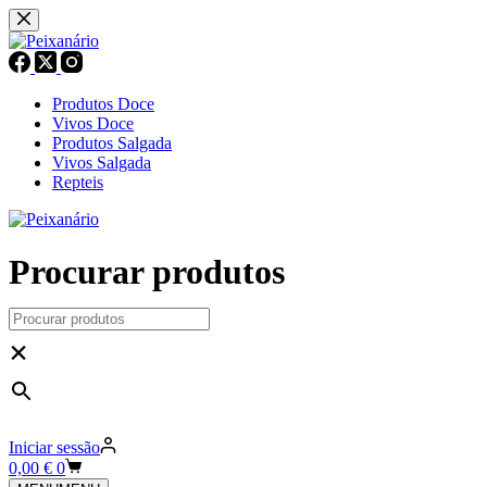
Pular
para
o
conteúdo
Produtos Doce
Vivos Doce
Produtos Salgada
Vivos Salgada
Repteis
Procurar produtos
×
Iniciar sessão
Carrinho
0,00
€
0
de