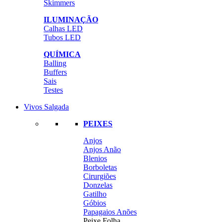
Skimmers
ILUMINAÇÃO
Calhas LED
Tubos LED
QUÍMICA
Balling
Buffers
Sais
Testes
Vivos Salgada
PEIXES
Anjos
Anjos Anão
Blenios
Borboletas
Cirurgiões
Donzelas
Gatilho
Góbios
Papagaios Anões
Peixe Folha