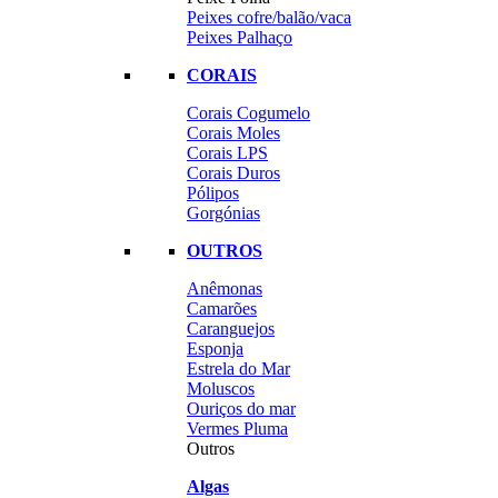
Peixes cofre/balão/vaca
Peixes Palhaço
CORAIS
Corais Cogumelo
Corais Moles
Corais LPS
Corais Duros
Pólipos
Gorgónias
OUTROS
Anêmonas
Camarões
Caranguejos
Esponja
Estrela do Mar
Moluscos
Ouriços do mar
Vermes Pluma
Outros
Algas