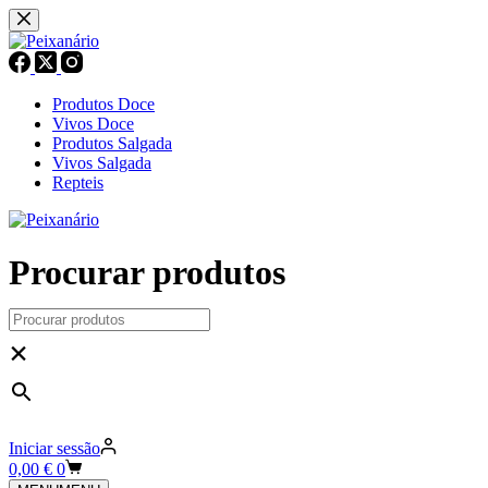
Pular
para
o
conteúdo
Produtos Doce
Vivos Doce
Produtos Salgada
Vivos Salgada
Repteis
Procurar produtos
×
Iniciar sessão
Carrinho
0,00
€
0
de