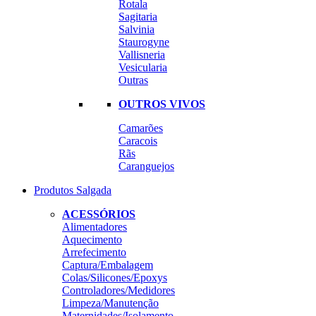
Rotala
Sagitaria
Salvinia
Staurogyne
Vallisneria
Vesicularia
Outras
OUTROS VIVOS
Camarões
Caracois
Rãs
Caranguejos
Produtos Salgada
ACESSÓRIOS
Alimentadores
Aquecimento
Arrefecimento
Captura/Embalagem
Colas/Silicones/Epoxys
Controladores/Medidores
Limpeza/Manutenção
Maternidades/Isolamento