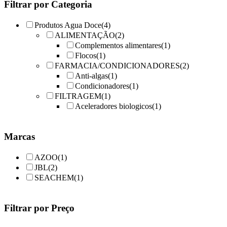
Filtrar por Categoria
chosen
on
the
Produtos Agua Doce
(4)
product
ALIMENTAÇÃO
(2)
page
Complementos alimentares
(1)
Flocos
(1)
FARMACIA/CONDICIONADORES
(2)
Anti-algas
(1)
Condicionadores
(1)
FILTRAGEM
(1)
Aceleradores biologicos
(1)
Marcas
AZOO
(1)
JBL
(2)
SEACHEM
(1)
Filtrar por Preço