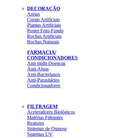
DECORAÇÃO
Areias
Corais Artificiais
Plantas Artificiais
Poster Foto-Fundo
Rochas Artificiais
Rochas Naturais
FARMACIA/
CONDICIONADORES
Anti multi-Doenças
Anti-Algas
Anti-Bacterianos
Anti-Parasitários
Condicionadores
FILTRAGEM
Aceleradores Biológicos
Matérias Filtrantes
Reatores
Sistemas de Osmose
Sistemas UV