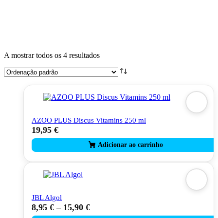
A mostrar todos os 4 resultados
AZOO PLUS Discus Vitamins 250 ml
19,95
€
JBL Algol
8,95
€
–
15,90
€
This
product