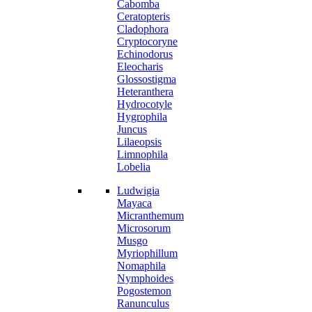
Cabomba
Ceratopteris
Cladophora
Cryptocoryne
Echinodorus
Eleocharis
Glossostigma
Heteranthera
Hydrocotyle
Hygrophila
Juncus
Lilaeopsis
Limnophila
Lobelia
Ludwigia
Mayaca
Micranthemum
Microsorum
Musgo
Myriophillum
Nomaphila
Nymphoides
Pogostemon
Ranunculus