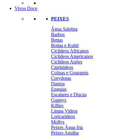
Vivos Doce
PEIXES
Água Salobra
Barbos
Bettas
Botias e Kuhli
Ciclideos Africanos
Ciclideos Americanos
Ciclideos Anões
Ciprinideos
Colisas e Gouramis
Corydoras
Danios
Enguias
Escalares e Discus
Guppys
Killies
Limpa Vidros
Loricarideos
Mollys
Peixes Água fria
Peixes Agulha