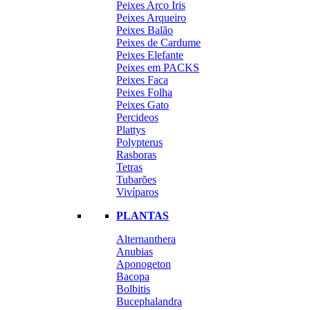
Peixes Arco Iris
Peixes Arqueiro
Peixes Balão
Peixes de Cardume
Peixes Elefante
Peixes em PACKS
Peixes Faca
Peixes Folha
Peixes Gato
Percideos
Plattys
Polypterus
Rasboras
Tetras
Tubarões
Vivíparos
PLANTAS
Alternanthera
Anubias
Aponogeton
Bacopa
Bolbitis
Bucephalandra