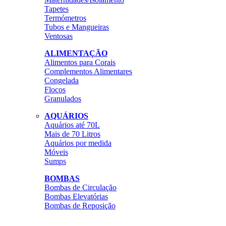
Tapetes
Termómetros
Tubos e Mangueiras
Ventosas
ALIMENTAÇÃO
Alimentos para Corais
Complementos Alimentares
Congelada
Flocos
Granulados
AQUÁRIOS
Aquários até 70L
Mais de 70 Litros
Aquários por medida
Móveis
Sumps
BOMBAS
Bombas de Circulação
Bombas Elevatórias
Bombas de Reposição