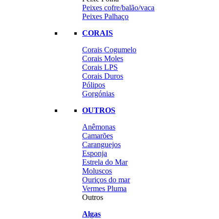
Peixes cofre/balão/vaca
Peixes Palhaço
CORAIS
Corais Cogumelo
Corais Moles
Corais LPS
Corais Duros
Pólipos
Gorgónias
OUTROS
Anêmonas
Camarões
Caranguejos
Esponja
Estrela do Mar
Moluscos
Ouriços do mar
Vermes Pluma
Outros
Algas