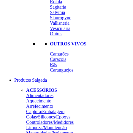
Rotala
Sagitaria
Salvinia
Staurogyne
Vallisneria
Vesicularia
Outras
OUTROS VIVOS
Camarões
Caracois
Rãs
Caranguejos
Produtos Salgada
ACESSÓRIOS
Alimentadores
Aquecimento
Arrefecimento
Captura/Embalagem
Colas/Silicones/Epoxys
Controladores/Medidores
Limpeza/Manutenção
Maternidades/Isolamento