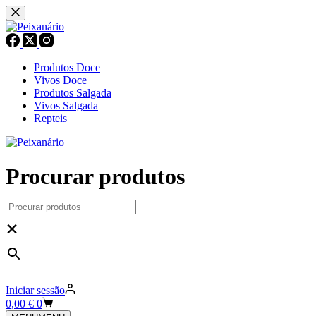
Pular
para
o
conteúdo
Produtos Doce
Vivos Doce
Produtos Salgada
Vivos Salgada
Repteis
Procurar produtos
×
Iniciar sessão
Carrinho
0,00
€
0
de