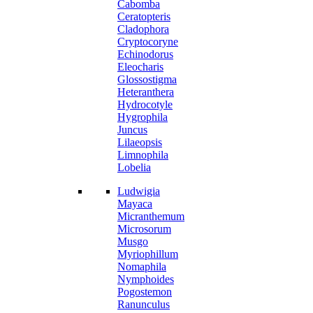
Cabomba
Ceratopteris
Cladophora
Cryptocoryne
Echinodorus
Eleocharis
Glossostigma
Heteranthera
Hydrocotyle
Hygrophila
Juncus
Lilaeopsis
Limnophila
Lobelia
Ludwigia
Mayaca
Micranthemum
Microsorum
Musgo
Myriophillum
Nomaphila
Nymphoides
Pogostemon
Ranunculus