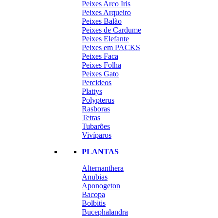
Peixes Arco Iris
Peixes Arqueiro
Peixes Balão
Peixes de Cardume
Peixes Elefante
Peixes em PACKS
Peixes Faca
Peixes Folha
Peixes Gato
Percideos
Plattys
Polypterus
Rasboras
Tetras
Tubarões
Vivíparos
PLANTAS
Alternanthera
Anubias
Aponogeton
Bacopa
Bolbitis
Bucephalandra