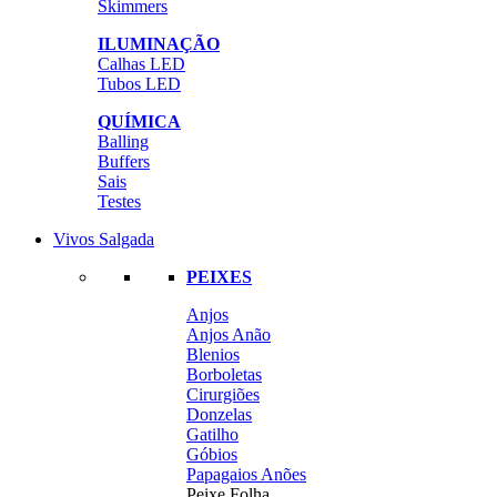
Skimmers
ILUMINAÇÃO
Calhas LED
Tubos LED
QUÍMICA
Balling
Buffers
Sais
Testes
Vivos Salgada
PEIXES
Anjos
Anjos Anão
Blenios
Borboletas
Cirurgiões
Donzelas
Gatilho
Góbios
Papagaios Anões
Peixe Folha