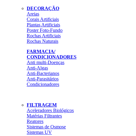
DECORAÇÃO
Areias
Corais Artificiais
Plantas Artificiais
Poster Foto-Fundo
Rochas Artificiais
Rochas Naturais
FARMACIA/
CONDICIONADORES
Anti multi-Doenças
Anti-Algas
Anti-Bacterianos
Anti-Parasitários
Condicionadores
FILTRAGEM
Aceleradores Biológicos
Matérias Filtrantes
Reatores
Sistemas de Osmose
Sistemas UV