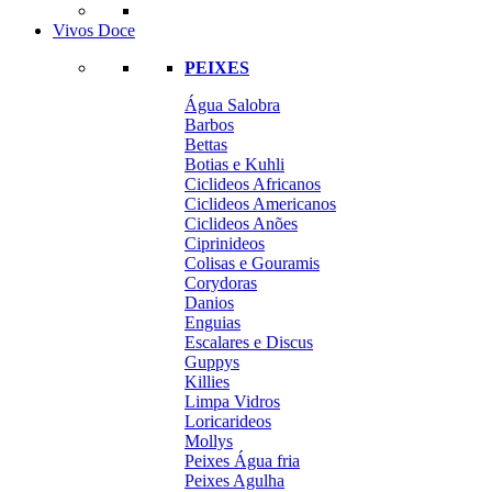
Vivos Doce
PEIXES
Água Salobra
Barbos
Bettas
Botias e Kuhli
Ciclideos Africanos
Ciclideos Americanos
Ciclideos Anões
Ciprinideos
Colisas e Gouramis
Corydoras
Danios
Enguias
Escalares e Discus
Guppys
Killies
Limpa Vidros
Loricarideos
Mollys
Peixes Água fria
Peixes Agulha