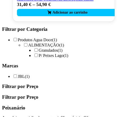
31,40
€
–
54,90
€
This
product
has
multiple
variants.
The
Filtrar por Categoria
options
may
Produtos Agua Doce
(1)
be
ALIMENTAÇÃO
(1)
chosen
Granulados
(1)
on
P/ Peixes Lago
(1)
the
product
Marcas
page
JBL
(1)
Filtrar por Preço
Filtrar por Preço
Peixanário