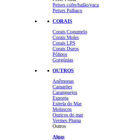
Peixes cofre/balão/vaca
Peixes Palhaço
CORAIS
Corais Cogumelo
Corais Moles
Corais LPS
Corais Duros
Pólipos
Gorgónias
OUTROS
Anêmonas
Camarões
Caranguejos
Esponja
Estrela do Mar
Moluscos
Ouriços do mar
Vermes Pluma
Outros
Algas