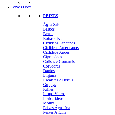
Vivos Doce
PEIXES
Água Salobra
Barbos
Bettas
Botias e Kuhli
Ciclideos Africanos
Ciclideos Americanos
Ciclideos Anões
Ciprinideos
Colisas e Gouramis
Corydoras
Danios
Enguias
Escalares e Discus
Guppys
Killies
Limpa Vidros
Loricarideos
Mollys
Peixes Água fria
Peixes Agulha