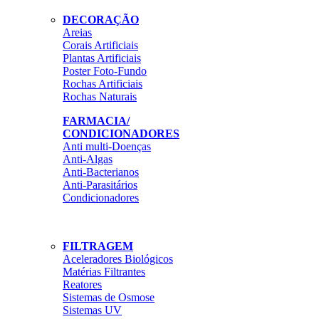
DECORAÇÃO
Areias
Corais Artificiais
Plantas Artificiais
Poster Foto-Fundo
Rochas Artificiais
Rochas Naturais
FARMACIA/
CONDICIONADORES
Anti multi-Doenças
Anti-Algas
Anti-Bacterianos
Anti-Parasitários
Condicionadores
FILTRAGEM
Aceleradores Biológicos
Matérias Filtrantes
Reatores
Sistemas de Osmose
Sistemas UV