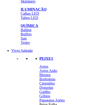
Skimmers
ILUMINAÇÃO
Calhas LED
Tubos LED
QUÍMICA
Balling
Buffers
Sais
Testes
Vivos Salgada
PEIXES
Anjos
Anjos Anão
Blenios
Borboletas
Cirurgiões
Donzelas
Gatilho
Góbios
Papagaios Anões
Peixe Folha