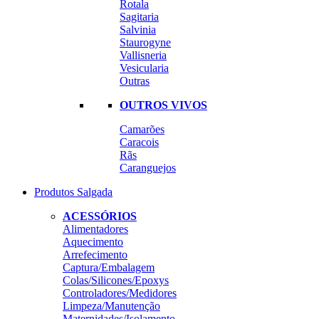
Rotala
Sagitaria
Salvinia
Staurogyne
Vallisneria
Vesicularia
Outras
OUTROS VIVOS
Camarões
Caracois
Rãs
Caranguejos
Produtos Salgada
ACESSÓRIOS
Alimentadores
Aquecimento
Arrefecimento
Captura/Embalagem
Colas/Silicones/Epoxys
Controladores/Medidores
Limpeza/Manutenção
Maternidades/Isolamento