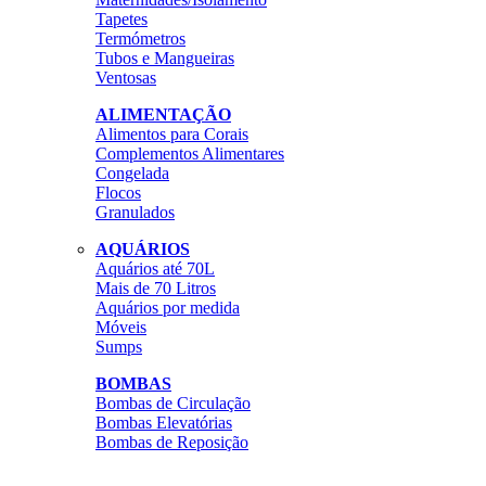
Tapetes
Termómetros
Tubos e Mangueiras
Ventosas
ALIMENTAÇÃO
Alimentos para Corais
Complementos Alimentares
Congelada
Flocos
Granulados
AQUÁRIOS
Aquários até 70L
Mais de 70 Litros
Aquários por medida
Móveis
Sumps
BOMBAS
Bombas de Circulação
Bombas Elevatórias
Bombas de Reposição