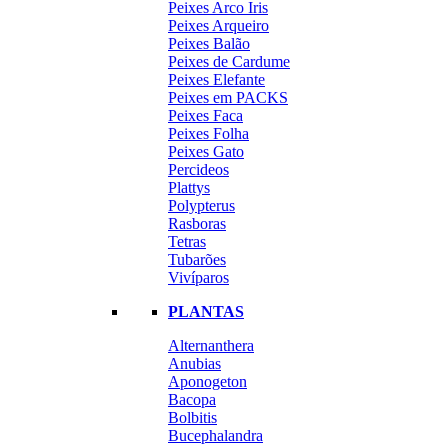
Peixes Arco Iris
Peixes Arqueiro
Peixes Balão
Peixes de Cardume
Peixes Elefante
Peixes em PACKS
Peixes Faca
Peixes Folha
Peixes Gato
Percideos
Plattys
Polypterus
Rasboras
Tetras
Tubarões
Vivíparos
PLANTAS
Alternanthera
Anubias
Aponogeton
Bacopa
Bolbitis
Bucephalandra