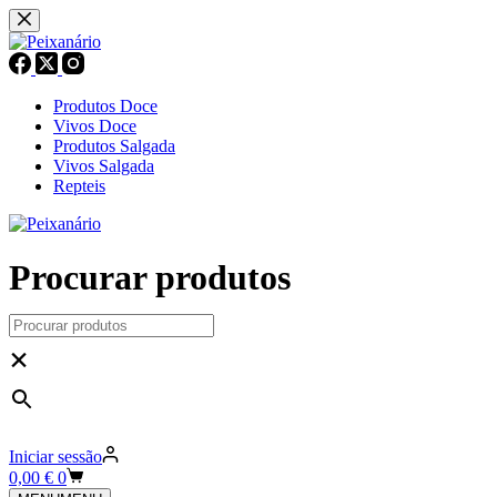
Pular
para
o
conteúdo
Produtos Doce
Vivos Doce
Produtos Salgada
Vivos Salgada
Repteis
Procurar produtos
×
Iniciar sessão
Carrinho
0,00
€
0
de