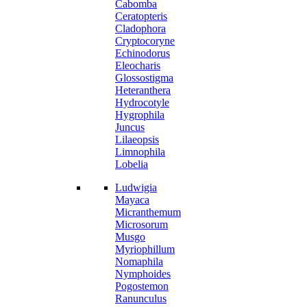
Cabomba
Ceratopteris
Cladophora
Cryptocoryne
Echinodorus
Eleocharis
Glossostigma
Heteranthera
Hydrocotyle
Hygrophila
Juncus
Lilaeopsis
Limnophila
Lobelia
Ludwigia
Mayaca
Micranthemum
Microsorum
Musgo
Myriophillum
Nomaphila
Nymphoides
Pogostemon
Ranunculus