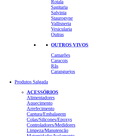
Rotala
Sagitaria
Salvinia
Staurogyne
Vallisneria
Vesicularia
Outras
OUTROS VIVOS
Camarões
Caracois
Rãs
Caranguejos
Produtos Salgada
ACESSÓRIOS
Alimentadores
Aquecimento
Arrefecimento
Captura/Embalagem
Colas/Silicones/Epoxys
Controladores/Medidores
Limpeza/Manutenção
Maternidades/Isolamento