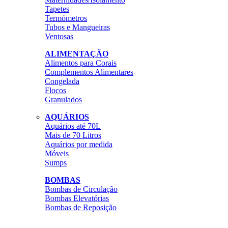
Tapetes
Termómetros
Tubos e Mangueiras
Ventosas
ALIMENTAÇÃO
Alimentos para Corais
Complementos Alimentares
Congelada
Flocos
Granulados
AQUÁRIOS
Aquários até 70L
Mais de 70 Litros
Aquários por medida
Móveis
Sumps
BOMBAS
Bombas de Circulação
Bombas Elevatórias
Bombas de Reposição