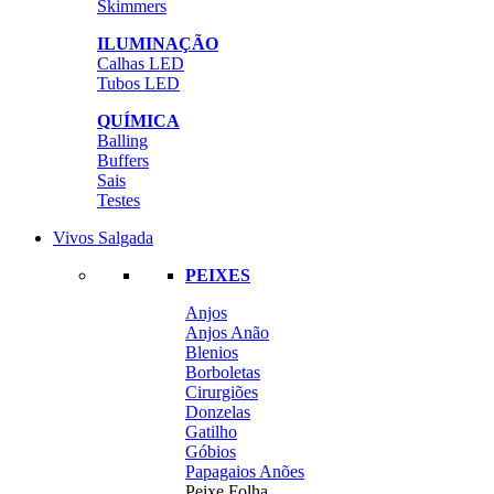
Skimmers
ILUMINAÇÃO
Calhas LED
Tubos LED
QUÍMICA
Balling
Buffers
Sais
Testes
Vivos Salgada
PEIXES
Anjos
Anjos Anão
Blenios
Borboletas
Cirurgiões
Donzelas
Gatilho
Góbios
Papagaios Anões
Peixe Folha