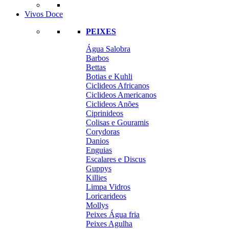
Vivos Doce
PEIXES
Água Salobra
Barbos
Bettas
Botias e Kuhli
Ciclideos Africanos
Ciclideos Americanos
Ciclideos Anões
Ciprinideos
Colisas e Gouramis
Corydoras
Danios
Enguias
Escalares e Discus
Guppys
Killies
Limpa Vidros
Loricarideos
Mollys
Peixes Água fria
Peixes Agulha