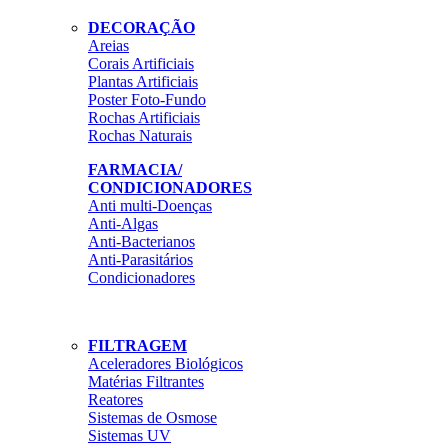
DECORAÇÃO
Areias
Corais Artificiais
Plantas Artificiais
Poster Foto-Fundo
Rochas Artificiais
Rochas Naturais
FARMACIA/
CONDICIONADORES
Anti multi-Doenças
Anti-Algas
Anti-Bacterianos
Anti-Parasitários
Condicionadores
FILTRAGEM
Aceleradores Biológicos
Matérias Filtrantes
Reatores
Sistemas de Osmose
Sistemas UV