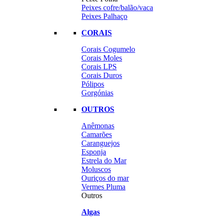
Peixes cofre/balão/vaca
Peixes Palhaço
CORAIS
Corais Cogumelo
Corais Moles
Corais LPS
Corais Duros
Pólipos
Gorgónias
OUTROS
Anêmonas
Camarões
Caranguejos
Esponja
Estrela do Mar
Moluscos
Ouriços do mar
Vermes Pluma
Outros
Algas