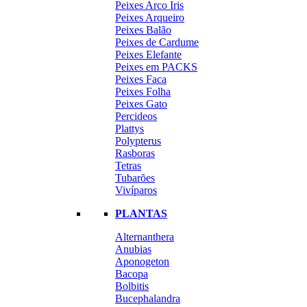
Peixes Arco Iris
Peixes Arqueiro
Peixes Balão
Peixes de Cardume
Peixes Elefante
Peixes em PACKS
Peixes Faca
Peixes Folha
Peixes Gato
Percideos
Plattys
Polypterus
Rasboras
Tetras
Tubarões
Vivíparos
PLANTAS
Alternanthera
Anubias
Aponogeton
Bacopa
Bolbitis
Bucephalandra