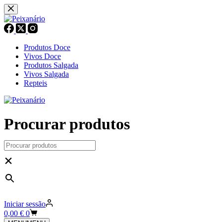
Pular
para
o
conteúdo
Produtos Doce
Vivos Doce
Produtos Salgada
Vivos Salgada
Repteis
Procurar produtos
×
Iniciar sessão
Carrinho
0,00
€
0
de