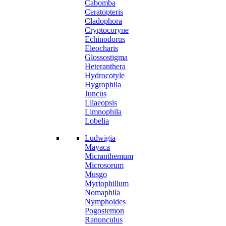
Cabomba
Ceratopteris
Cladophora
Cryptocoryne
Echinodorus
Eleocharis
Glossostigma
Heteranthera
Hydrocotyle
Hygrophila
Juncus
Lilaeopsis
Limnophila
Lobelia
Ludwigia
Mayaca
Micranthemum
Microsorum
Musgo
Myriophillum
Nomaphila
Nymphoides
Pogostemon
Ranunculus