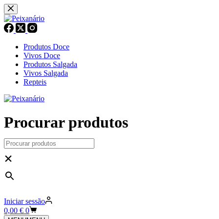
Pular
para
o
conteúdo
Produtos Doce
Vivos Doce
Produtos Salgada
Vivos Salgada
Repteis
Procurar produtos
×
Iniciar sessão
Carrinho
0,00
€
0
de