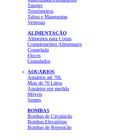
Tapetes
Termómetros
Tubos e Mangueiras
Ventosas
ALIMENTAÇÃO
Alimentos para Corais
Complementos Alimentares
Congelada
Flocos
Granulados
AQUÁRIOS
Aquários até 70L
Mais de 70 Litros
Aquários por medida
Móveis
Sumps
BOMBAS
Bombas de Circulação
Bombas Elevatórias
Bombas de Reposição