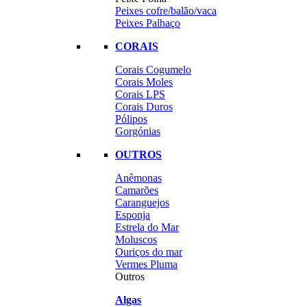
Peixes cofre/balão/vaca
Peixes Palhaço
CORAIS
Corais Cogumelo
Corais Moles
Corais LPS
Corais Duros
Pólipos
Gorgónias
OUTROS
Anêmonas
Camarões
Caranguejos
Esponja
Estrela do Mar
Moluscos
Ouriços do mar
Vermes Pluma
Outros
Algas