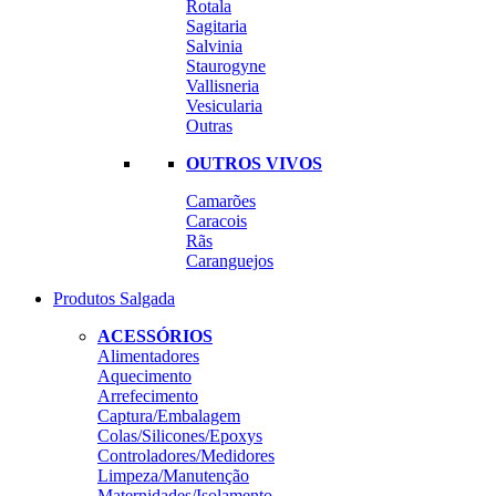
Rotala
Sagitaria
Salvinia
Staurogyne
Vallisneria
Vesicularia
Outras
OUTROS VIVOS
Camarões
Caracois
Rãs
Caranguejos
Produtos Salgada
ACESSÓRIOS
Alimentadores
Aquecimento
Arrefecimento
Captura/Embalagem
Colas/Silicones/Epoxys
Controladores/Medidores
Limpeza/Manutenção
Maternidades/Isolamento