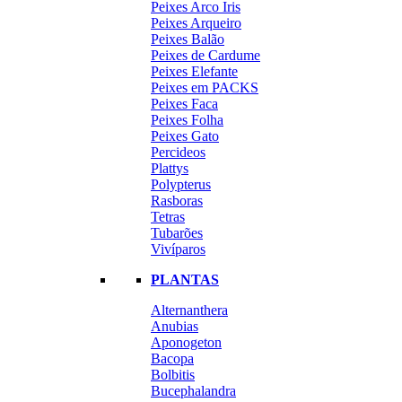
Peixes Arco Iris
Peixes Arqueiro
Peixes Balão
Peixes de Cardume
Peixes Elefante
Peixes em PACKS
Peixes Faca
Peixes Folha
Peixes Gato
Percideos
Plattys
Polypterus
Rasboras
Tetras
Tubarões
Vivíparos
PLANTAS
Alternanthera
Anubias
Aponogeton
Bacopa
Bolbitis
Bucephalandra