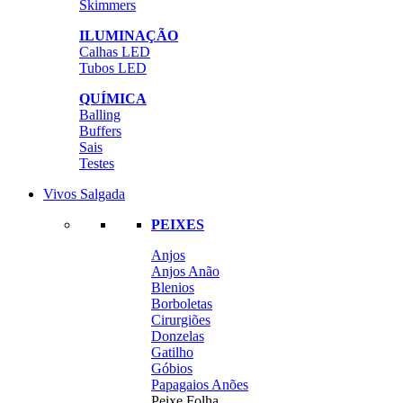
Skimmers
ILUMINAÇÃO
Calhas LED
Tubos LED
QUÍMICA
Balling
Buffers
Sais
Testes
Vivos Salgada
PEIXES
Anjos
Anjos Anão
Blenios
Borboletas
Cirurgiões
Donzelas
Gatilho
Góbios
Papagaios Anões
Peixe Folha