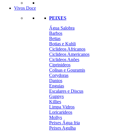
Vivos Doce
PEIXES
Água Salobra
Barbos
Bettas
Botias e Kuhli
Ciclideos Africanos
Ciclideos Americanos
Ciclideos Anões
Ciprinideos
Colisas e Gouramis
Corydoras
Danios
Enguias
Escalares e Discus
Guppys
Killies
Limpa Vidros
Loricarideos
Mollys
Peixes Água fria
Peixes Agulha