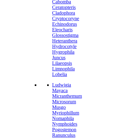
Cabomba
Ceratopteris
Cladophora
Cryptocoryne
Echinodorus
Eleocharis
Glossostigma
Heteranthera
Hydrocotyle
Hygrophila
Juncus
Lilaeopsis
Limnophila
Lobelia
Ludwigia
Mayaca
Micranthemum
Microsorum
Musgo
Myriophillum
Nomaphila
Nymphoides
Pogostemon
Ranunculus