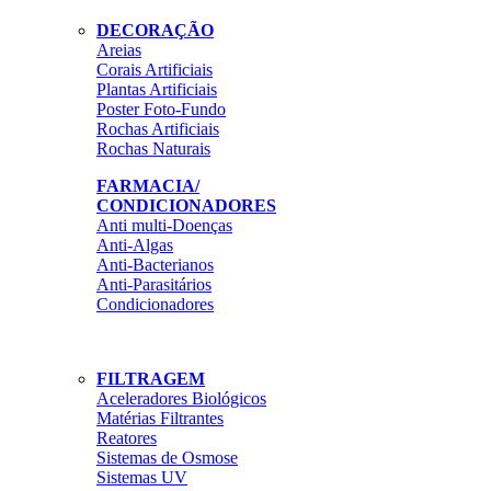
DECORAÇÃO
Areias
Corais Artificiais
Plantas Artificiais
Poster Foto-Fundo
Rochas Artificiais
Rochas Naturais
FARMACIA/
CONDICIONADORES
Anti multi-Doenças
Anti-Algas
Anti-Bacterianos
Anti-Parasitários
Condicionadores
FILTRAGEM
Aceleradores Biológicos
Matérias Filtrantes
Reatores
Sistemas de Osmose
Sistemas UV