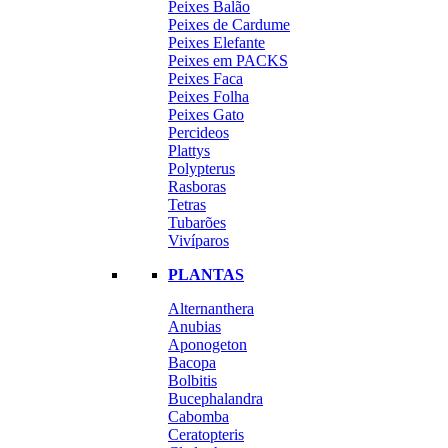
Peixes Balão
Peixes de Cardume
Peixes Elefante
Peixes em PACKS
Peixes Faca
Peixes Folha
Peixes Gato
Percideos
Plattys
Polypterus
Rasboras
Tetras
Tubarões
Vivíparos
PLANTAS
Alternanthera
Anubias
Aponogeton
Bacopa
Bolbitis
Bucephalandra
Cabomba
Ceratopteris