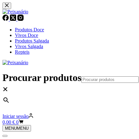
Pular
para
o
conteúdo
Produtos Doce
Vivos Doce
Produtos Salgada
Vivos Salgada
Repteis
Procurar produtos
×
Iniciar sessão
Carrinho
0,00
€
0
de
MENU
MENU
compras