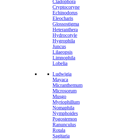
Cladophora
Cryptocoryne
Echinodorus
Eleocharis
Glossostigma
Heteranthera
Hydrocotyle
Hygrophila
Juncus
Lilaeopsis
Limnophila
Lobelia
Ludwigia
Mayaca
Micranthemum
Microsorum
Musgo
Myriophillum
Nomaphila
Nymphoides
Pogostemon
Ranunculus
Rotala
Sagitaria