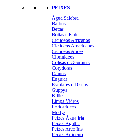
PEIXES
Água Salobra
Barbos
Bettas
Botias e Kuhli
Ciclideos Africanos
Ciclideos Americanos
Ciclideos Anões
Ciprinideos
Colisas e Gouramis
Corydoras
Danios
Enguias
Escalares e Discus
Guppys
Killies
Limpa Vidros
Loricarideos
Mollys
Peixes Água fria
Peixes Agulha
Peixes Arco Iris
Peixes Arqueiro