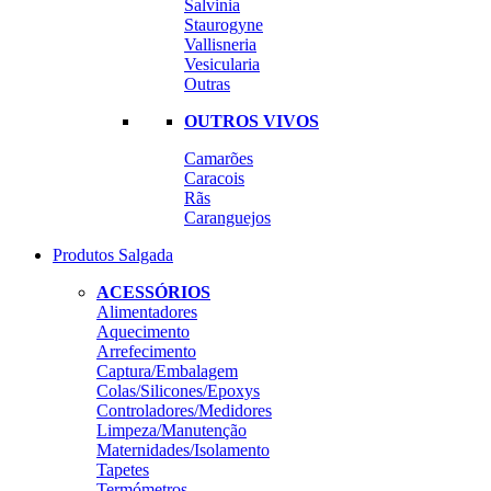
Salvinia
Staurogyne
Vallisneria
Vesicularia
Outras
OUTROS VIVOS
Camarões
Caracois
Rãs
Caranguejos
Produtos Salgada
ACESSÓRIOS
Alimentadores
Aquecimento
Arrefecimento
Captura/Embalagem
Colas/Silicones/Epoxys
Controladores/Medidores
Limpeza/Manutenção
Maternidades/Isolamento
Tapetes
Termómetros