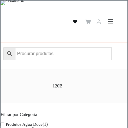
Pular
para
o
conteúdo
Carrinho
de
compras
120B
Filtrar por Categoria
(1)
Produtos Agua Doce