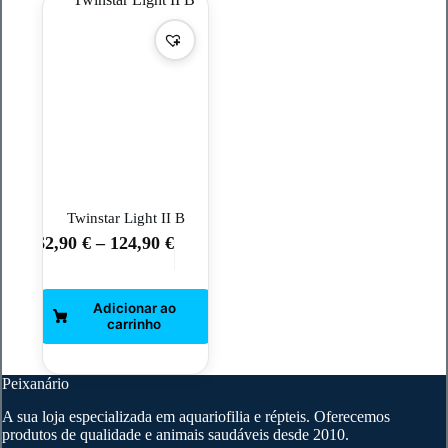
Twinstar Light II B
62,90
€
–
124,90
€
This
product
has
multiple
variants.
The
options
may
Peixanário
be
chosen
A sua loja especializada em aquariofilia e répteis. Oferecemos
on
produtos de qualidade e animais saudáveis desde 2010.
the