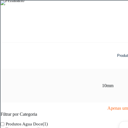
Pular
para
o
conteúdo
Produ
10mm
Apenas um 
Filtrar por Categoria
(1)
Produtos Agua Doce