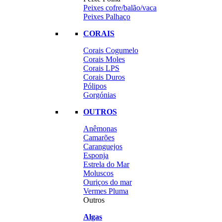
Peixes cofre/balão/vaca
Peixes Palhaço
CORAIS
Corais Cogumelo
Corais Moles
Corais LPS
Corais Duros
Pólipos
Gorgónias
OUTROS
Anêmonas
Camarões
Caranguejos
Esponja
Estrela do Mar
Moluscos
Ouriços do mar
Vermes Pluma
Outros
Algas