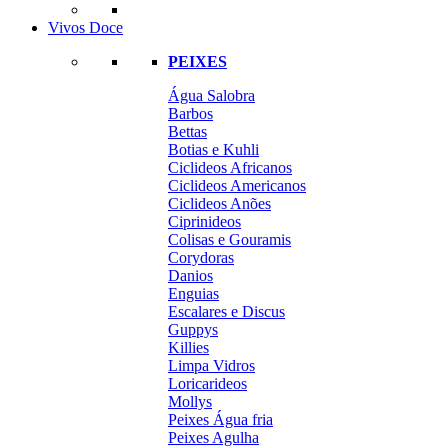
Vivos Doce
PEIXES
Água Salobra
Barbos
Bettas
Botias e Kuhli
Ciclideos Africanos
Ciclideos Americanos
Ciclideos Anões
Ciprinideos
Colisas e Gouramis
Corydoras
Danios
Enguias
Escalares e Discus
Guppys
Killies
Limpa Vidros
Loricarideos
Mollys
Peixes Água fria
Peixes Agulha