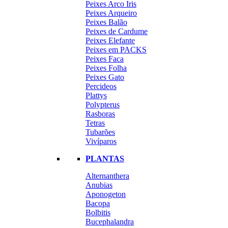
Peixes Arco Iris
Peixes Arqueiro
Peixes Balão
Peixes de Cardume
Peixes Elefante
Peixes em PACKS
Peixes Faca
Peixes Folha
Peixes Gato
Percideos
Plattys
Polypterus
Rasboras
Tetras
Tubarões
Vivíparos
PLANTAS
Alternanthera
Anubias
Aponogeton
Bacopa
Bolbitis
Bucephalandra