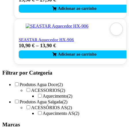
product
has
multiple
variants.
The
options
may
SEASTAR Aquecedor HX-906
be
10,90
€
–
13,90
€
This
chosen
product
on
has
the
multiple
product
variants.
page
The
Filtrar por Categoria
options
may
Produtos Agua Doce
(2)
be
ACESSORIOS
(2)
chosen
Aquecimento
(2)
on
Produtos Agua Salgada
(2)
the
product
ACESSÓRIOS AS
(2)
page
Aquecimento AS
(2)
Marcas