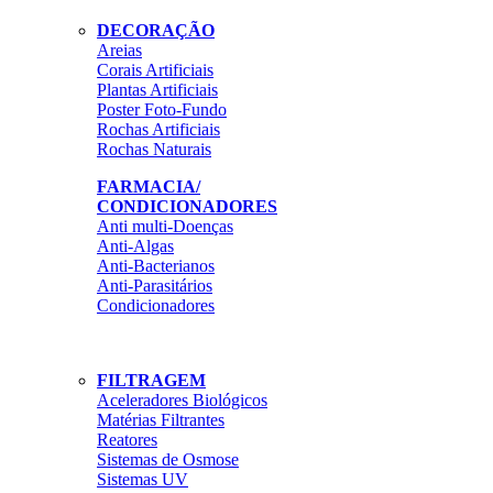
DECORAÇÃO
Areias
Corais Artificiais
Plantas Artificiais
Poster Foto-Fundo
Rochas Artificiais
Rochas Naturais
FARMACIA/
CONDICIONADORES
Anti multi-Doenças
Anti-Algas
Anti-Bacterianos
Anti-Parasitários
Condicionadores
FILTRAGEM
Aceleradores Biológicos
Matérias Filtrantes
Reatores
Sistemas de Osmose
Sistemas UV