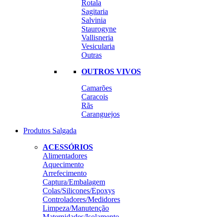
Rotala
Sagitaria
Salvinia
Staurogyne
Vallisneria
Vesicularia
Outras
OUTROS VIVOS
Camarões
Caracois
Rãs
Caranguejos
Produtos Salgada
ACESSÓRIOS
Alimentadores
Aquecimento
Arrefecimento
Captura/Embalagem
Colas/Silicones/Epoxys
Controladores/Medidores
Limpeza/Manutenção
Maternidades/Isolamento