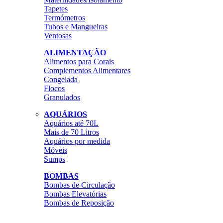
Tapetes
Termómetros
Tubos e Mangueiras
Ventosas
ALIMENTAÇÃO
Alimentos para Corais
Complementos Alimentares
Congelada
Flocos
Granulados
AQUÁRIOS
Aquários até 70L
Mais de 70 Litros
Aquários por medida
Móveis
Sumps
BOMBAS
Bombas de Circulação
Bombas Elevatórias
Bombas de Reposição