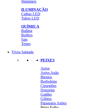
Skimmers
ILUMINAÇÃO
Calhas LED
Tubos LED
QUÍMICA
Balling
Buffers
Sais
Testes
Vivos Salgada
PEIXES
Anjos
Anjos Anão
Blenios
Borboletas
Cirurgiões
Donzelas
Gatilho
Góbios
Papagaios Anões
Peixe Folha