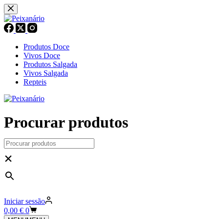
Pular
para
o
conteúdo
Produtos Doce
Vivos Doce
Produtos Salgada
Vivos Salgada
Repteis
Procurar produtos
×
Iniciar sessão
Carrinho
0,00
€
0
de