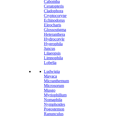
Cabomba
Ceratopteris
Cladophora
Cryptocoryne
Echinodorus
Eleocharis
Glossostigma
Heteranthera
Hydrocotyle
Hygrophila
Juncus
Lilaeopsis
Limnophila
Lobelia
Ludwigia
Mayaca
Micranthemum
Microsorum
Musgo
Myriophillum
Nomaphila
Nymphoides
Pogostemon
Ranunculus