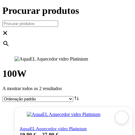
Procurar produtos
×
100W
A mostrar todos os 2 resultados
AquaEL Aquecedor vidro Platinium
19,90
€
–
27,90
€
This