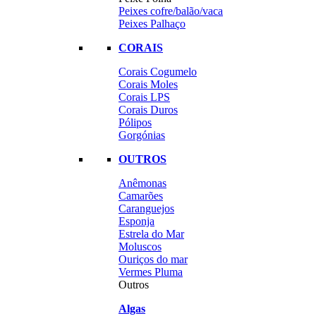
Peixes cofre/balão/vaca
Peixes Palhaço
CORAIS
Corais Cogumelo
Corais Moles
Corais LPS
Corais Duros
Pólipos
Gorgónias
OUTROS
Anêmonas
Camarões
Caranguejos
Esponja
Estrela do Mar
Moluscos
Ouriços do mar
Vermes Pluma
Outros
Algas