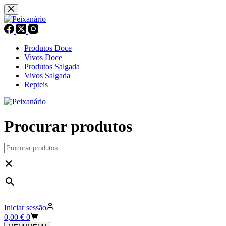
Pular
para
o
conteúdo
Produtos Doce
Vivos Doce
Produtos Salgada
Vivos Salgada
Repteis
Procurar produtos
×
Iniciar sessão
Carrinho
0,00
€
0
de