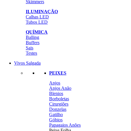
Skimmers
ILUMINAÇÃO
Calhas LED
Tubos LED
QUÍMICA
Balling
Buffers
Sais
Testes
Vivos Salgada
PEIXES
Anjos
Anjos Anão
Blenios
Borboletas
Cirurgiões
Donzelas
Gatilho
Góbios
Papagaios Anões
Peixe Folha