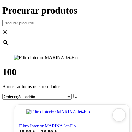
Procurar produtos
×
100
A mostrar todos os 2 resultados
Filtro Interior MARINA Jet-Flo
15,90
€
–
28,90
€
This