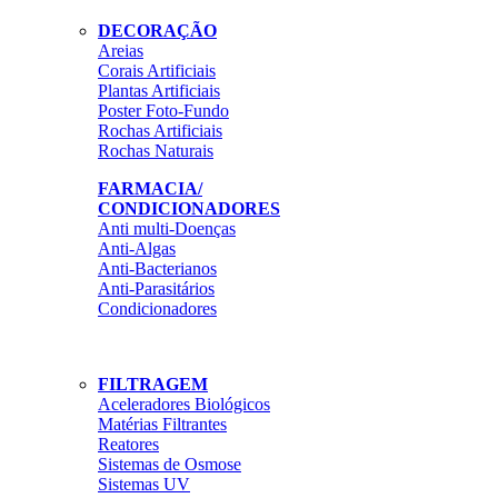
DECORAÇÃO
Areias
Corais Artificiais
Plantas Artificiais
Poster Foto-Fundo
Rochas Artificiais
Rochas Naturais
FARMACIA/
CONDICIONADORES
Anti multi-Doenças
Anti-Algas
Anti-Bacterianos
Anti-Parasitários
Condicionadores
FILTRAGEM
Aceleradores Biológicos
Matérias Filtrantes
Reatores
Sistemas de Osmose
Sistemas UV