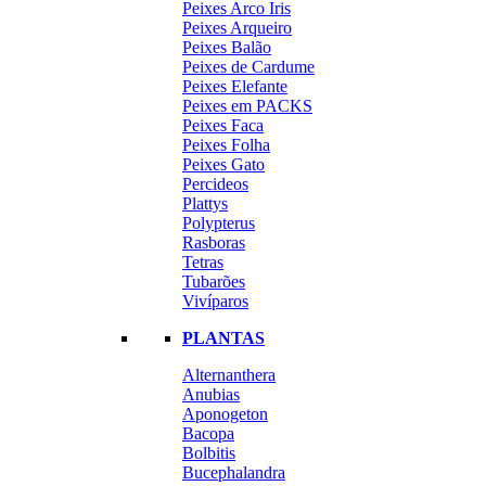
Peixes Arco Iris
Peixes Arqueiro
Peixes Balão
Peixes de Cardume
Peixes Elefante
Peixes em PACKS
Peixes Faca
Peixes Folha
Peixes Gato
Percideos
Plattys
Polypterus
Rasboras
Tetras
Tubarões
Vivíparos
PLANTAS
Alternanthera
Anubias
Aponogeton
Bacopa
Bolbitis
Bucephalandra