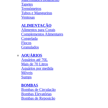
Tapetes
Termómetros
Tubos e Mangueiras
Ventosas
ALIMENTAÇÃO
Alimentos para Corais
Complementos Alimentares
Congelada
Flocos
Granulados
AQUÁRIOS
Aquários até 70L
Mais de 70 Litros
Aquários por medida
Móveis
Sumps
BOMBAS
Bombas de Circulação
Bombas Elevatórias
Bombas de Reposição