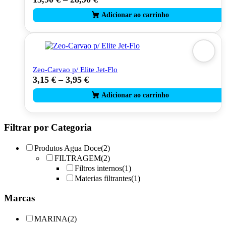
product
has
multiple
variants.
The
options
may
Zeo-Carvao p/ Elite Jet-Flo
be
3,15
€
–
3,95
€
This
chosen
product
on
has
the
multiple
product
variants.
page
The
Filtrar por Categoria
options
may
Produtos Agua Doce
(2)
be
FILTRAGEM
(2)
chosen
Filtros internos
(1)
on
Materias filtrantes
(1)
the
product
Marcas
page
MARINA
(2)