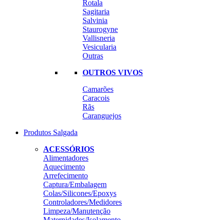
Rotala
Sagitaria
Salvinia
Staurogyne
Vallisneria
Vesicularia
Outras
OUTROS VIVOS
Camarões
Caracois
Rãs
Caranguejos
Produtos Salgada
ACESSÓRIOS
Alimentadores
Aquecimento
Arrefecimento
Captura/Embalagem
Colas/Silicones/Epoxys
Controladores/Medidores
Limpeza/Manutenção
Maternidades/Isolamento