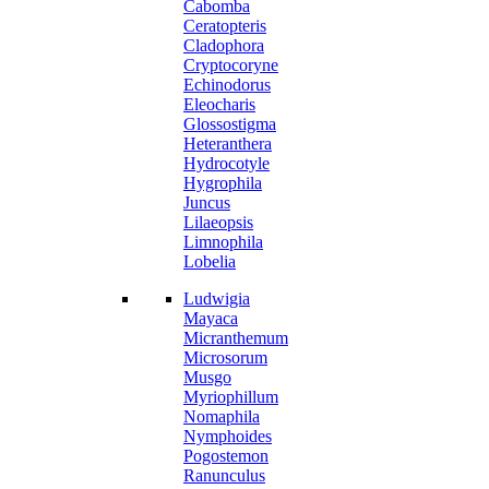
Cabomba
Ceratopteris
Cladophora
Cryptocoryne
Echinodorus
Eleocharis
Glossostigma
Heteranthera
Hydrocotyle
Hygrophila
Juncus
Lilaeopsis
Limnophila
Lobelia
Ludwigia
Mayaca
Micranthemum
Microsorum
Musgo
Myriophillum
Nomaphila
Nymphoides
Pogostemon
Ranunculus