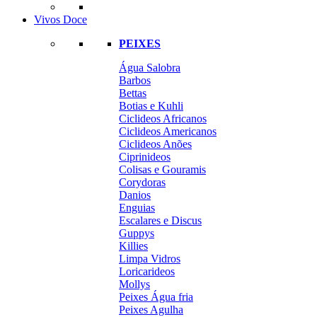
Vivos Doce
PEIXES
Água Salobra
Barbos
Bettas
Botias e Kuhli
Ciclideos Africanos
Ciclideos Americanos
Ciclideos Anões
Ciprinideos
Colisas e Gouramis
Corydoras
Danios
Enguias
Escalares e Discus
Guppys
Killies
Limpa Vidros
Loricarideos
Mollys
Peixes Água fria
Peixes Agulha