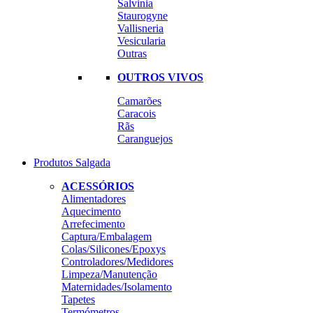
Salvinia
Staurogyne
Vallisneria
Vesicularia
Outras
OUTROS VIVOS
Camarões
Caracois
Rãs
Caranguejos
Produtos Salgada
ACESSÓRIOS
Alimentadores
Aquecimento
Arrefecimento
Captura/Embalagem
Colas/Silicones/Epoxys
Controladores/Medidores
Limpeza/Manutenção
Maternidades/Isolamento
Tapetes
Termómetros