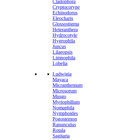
Cladophora
Cryptocoryne
Echinodorus
Eleocharis
Glossostigma
Heteranthera
Hydrocotyle
Hygrophila
Juncus
Lilaeopsis
Limnophila
Lobelia
Ludwigia
Mayaca
Micranthemum
Microsorum
Musgo
Myriophillum
Nomaphila
Nymphoides
Pogostemon
Ranunculus
Rotala
Sagitaria