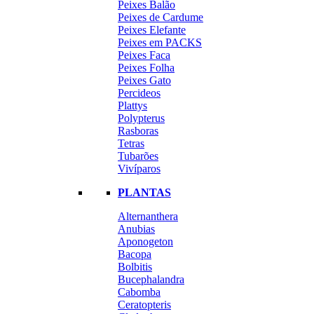
Peixes Balão
Peixes de Cardume
Peixes Elefante
Peixes em PACKS
Peixes Faca
Peixes Folha
Peixes Gato
Percideos
Plattys
Polypterus
Rasboras
Tetras
Tubarões
Vivíparos
PLANTAS
Alternanthera
Anubias
Aponogeton
Bacopa
Bolbitis
Bucephalandra
Cabomba
Ceratopteris