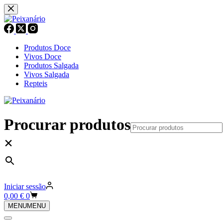
Pular
para
o
conteúdo
Produtos Doce
Vivos Doce
Produtos Salgada
Vivos Salgada
Repteis
Procurar produtos
×
Iniciar sessão
Carrinho
0,00
€
0
de
MENU
MENU
compras