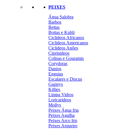
PEIXES
Água Salobra
Barbos
Bettas
Botias e Kuhli
Ciclideos Africanos
Ciclideos Americanos
Ciclideos Anões
Ciprinideos
Colisas e Gouramis
Corydoras
Danios
Enguias
Escalares e Discus
Guppys
Killies
Limpa Vidros
Loricarideos
Mollys
Peixes Água fria
Peixes Agulha
Peixes Arco Iris
Peixes Arqueiro