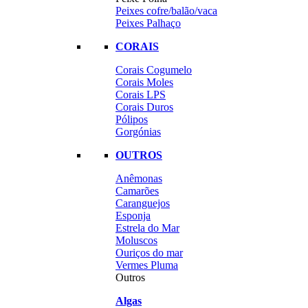
Peixes cofre/balão/vaca
Peixes Palhaço
CORAIS
Corais Cogumelo
Corais Moles
Corais LPS
Corais Duros
Pólipos
Gorgónias
OUTROS
Anêmonas
Camarões
Caranguejos
Esponja
Estrela do Mar
Moluscos
Ouriços do mar
Vermes Pluma
Outros
Algas