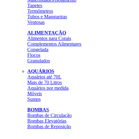
Tapetes
Termómetros
Tubos e Mangueiras
Ventosas
ALIMENTAÇÃO
Alimentos para Corais
Complementos Alimentares
Congelada
Flocos
Granulados
AQUÁRIOS
Aquários até 70L
Mais de 70 Litros
Aquários por medida
Móveis
Sumps
BOMBAS
Bombas de Circulação
Bombas Elevatórias
Bombas de Reposição