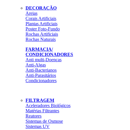
DECORAÇÃO
Areias
Corais Artificiais
Plantas Artificiais
Poster Foto-Fundo
Rochas Artificiais
Rochas Naturais
FARMACIA/
CONDICIONADORES
Anti multi-Doenças
Anti-Algas
Anti-Bacterianos
Anti-Parasitários
Condicionadores
FILTRAGEM
Aceleradores Biológicos
Matérias Filtrantes
Reatores
Sistemas de Osmose
Sistemas UV