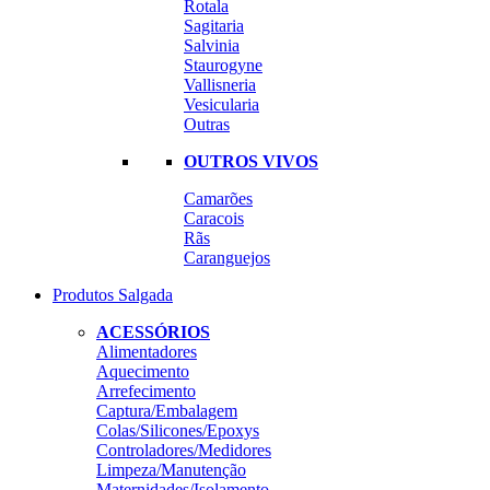
Rotala
Sagitaria
Salvinia
Staurogyne
Vallisneria
Vesicularia
Outras
OUTROS VIVOS
Camarões
Caracois
Rãs
Caranguejos
Produtos Salgada
ACESSÓRIOS
Alimentadores
Aquecimento
Arrefecimento
Captura/Embalagem
Colas/Silicones/Epoxys
Controladores/Medidores
Limpeza/Manutenção
Maternidades/Isolamento