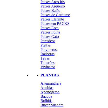
Peixes Arco Iris
Peixes Arqueiro
Peixes Balão
Peixes de Cardume
Peixes Elefante
Peixes em PACKS
Peixes Faca
Peixes Folha
Peixes Gato
Percideos
Plattys
Polypterus
Rasboras
Tetras
Tubarões
Vivíparos
PLANTAS
Alternanthera
Anubias
Aponogeton
Bacopa
Bolbitis
Bucephalandra