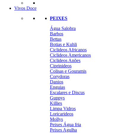
Vivos Doce
PEIXES
Água Salobra
Barbos
Bettas
Botias e Kuhli
Ciclideos Africanos
Ciclideos Americanos
Ciclideos Anões
Ciprinideos
Colisas e Gouramis
Corydoras
Danios
Enguias
Escalares e Discus
Guppys
Killies
Limpa Vidros
Loricarideos
Mollys
Peixes Água fria
Peixes Agulha