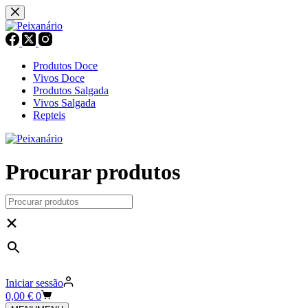
Pular
para
o
conteúdo
Produtos Doce
Vivos Doce
Produtos Salgada
Vivos Salgada
Repteis
Procurar produtos
×
Iniciar sessão
Carrinho
0,00
€
0
de