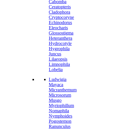
Cabomba
Ceratopteris
Cladophora
Cryptocoryne
Echinodorus
Eleocharis
Glossostigma
Heteranthera
Hydrocotyle
Hygrophila
Juncus
Lilaeopsis
Limnophila
Lobelia
Ludwigia
Mayaca
Micranthemum
Microsorum
Musgo
Myriophillum
Nomaphila
Nymphoides
Pogostemon
Ranunculus