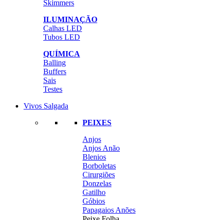
Skimmers
ILUMINAÇÃO
Calhas LED
Tubos LED
QUÍMICA
Balling
Buffers
Sais
Testes
Vivos Salgada
PEIXES
Anjos
Anjos Anão
Blenios
Borboletas
Cirurgiões
Donzelas
Gatilho
Góbios
Papagaios Anões
Peixe Folha