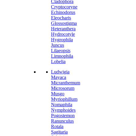
Cladophora
Cryptocoryne
Echinodorus
Eleocharis
Glossostigma
Heteranthera
Hydrocotyle
Hygrophila
Juncus
Lilaeopsis
Limnophila
Lobelia
Ludwigia
Mayaca
Micranthemum
Microsorum
Musgo
Myriophillum
Nomaphila
Nymphoides
Pogostemon
Ranunculus
Rotala
Sagitaria