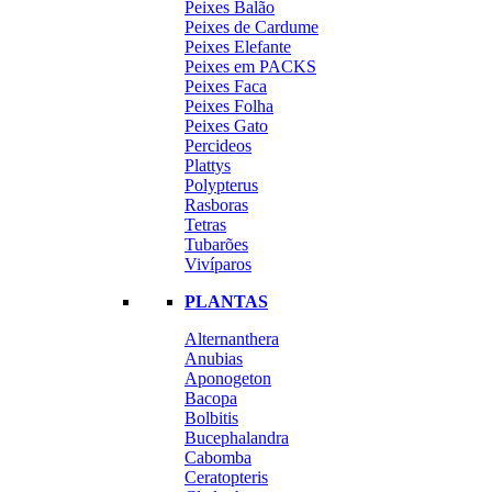
Peixes Balão
Peixes de Cardume
Peixes Elefante
Peixes em PACKS
Peixes Faca
Peixes Folha
Peixes Gato
Percideos
Plattys
Polypterus
Rasboras
Tetras
Tubarões
Vivíparos
PLANTAS
Alternanthera
Anubias
Aponogeton
Bacopa
Bolbitis
Bucephalandra
Cabomba
Ceratopteris