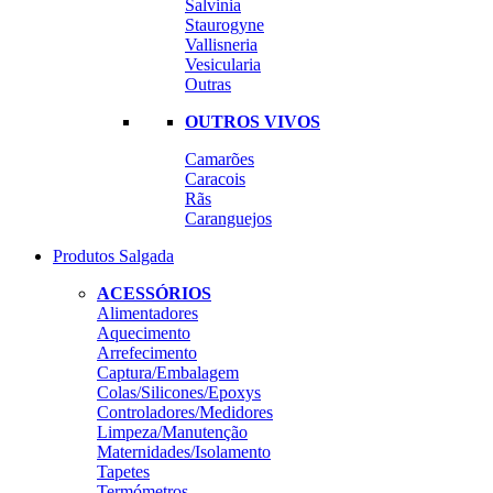
Salvinia
Staurogyne
Vallisneria
Vesicularia
Outras
OUTROS VIVOS
Camarões
Caracois
Rãs
Caranguejos
Produtos Salgada
ACESSÓRIOS
Alimentadores
Aquecimento
Arrefecimento
Captura/Embalagem
Colas/Silicones/Epoxys
Controladores/Medidores
Limpeza/Manutenção
Maternidades/Isolamento
Tapetes
Termómetros