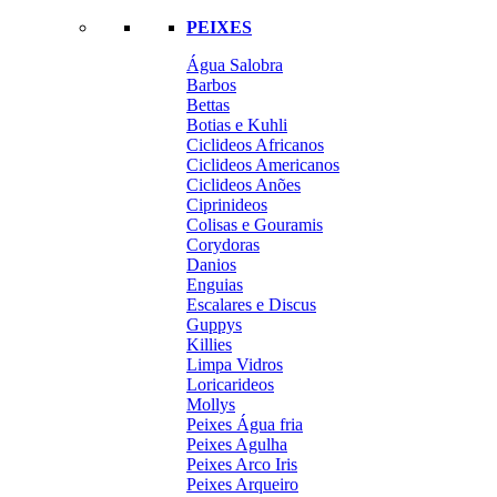
PEIXES
Água Salobra
Barbos
Bettas
Botias e Kuhli
Ciclideos Africanos
Ciclideos Americanos
Ciclideos Anões
Ciprinideos
Colisas e Gouramis
Corydoras
Danios
Enguias
Escalares e Discus
Guppys
Killies
Limpa Vidros
Loricarideos
Mollys
Peixes Água fria
Peixes Agulha
Peixes Arco Iris
Peixes Arqueiro