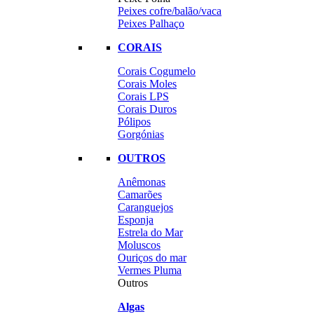
Peixes cofre/balão/vaca
Peixes Palhaço
CORAIS
Corais Cogumelo
Corais Moles
Corais LPS
Corais Duros
Pólipos
Gorgónias
OUTROS
Anêmonas
Camarões
Caranguejos
Esponja
Estrela do Mar
Moluscos
Ouriços do mar
Vermes Pluma
Outros
Algas