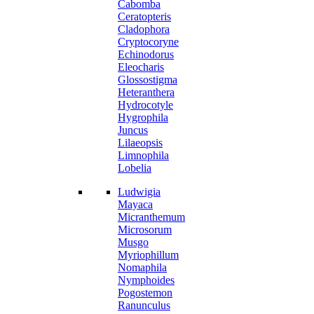
Cabomba
Ceratopteris
Cladophora
Cryptocoryne
Echinodorus
Eleocharis
Glossostigma
Heteranthera
Hydrocotyle
Hygrophila
Juncus
Lilaeopsis
Limnophila
Lobelia
Ludwigia
Mayaca
Micranthemum
Microsorum
Musgo
Myriophillum
Nomaphila
Nymphoides
Pogostemon
Ranunculus