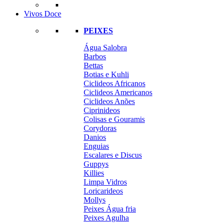
Vivos Doce
PEIXES
Água Salobra
Barbos
Bettas
Botias e Kuhli
Ciclideos Africanos
Ciclideos Americanos
Ciclideos Anões
Ciprinideos
Colisas e Gouramis
Corydoras
Danios
Enguias
Escalares e Discus
Guppys
Killies
Limpa Vidros
Loricarideos
Mollys
Peixes Água fria
Peixes Agulha