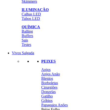
Skimmers
ILUMINAÇÃO
Calhas LED
Tubos LED
QUÍMICA
Balling
Buffers
Sais
Testes
Vivos Salgada
PEIXES
Anjos
Anjos Anão
Blenios
Borboletas
Cirurgiões
Donzelas
Gatilho
Góbios
Papagaios Anões
Peixe Folha