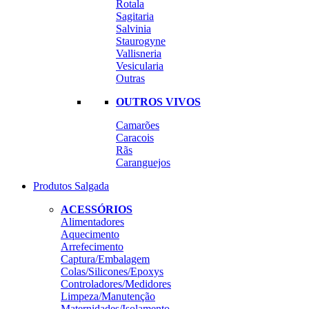
Rotala
Sagitaria
Salvinia
Staurogyne
Vallisneria
Vesicularia
Outras
OUTROS VIVOS
Camarões
Caracois
Rãs
Caranguejos
Produtos Salgada
ACESSÓRIOS
Alimentadores
Aquecimento
Arrefecimento
Captura/Embalagem
Colas/Silicones/Epoxys
Controladores/Medidores
Limpeza/Manutenção
Maternidades/Isolamento