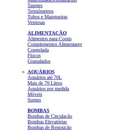
Tapetes
Termómetros
Tubos e Mangueiras
Ventosas
ALIMENTAÇÃO
Alimentos para Corais
Complementos Alimentares
Congelada
Flocos
Granulados
AQUÁRIOS
Aquários até 70L
Mais de 70 Litros
Aquários por medida
Móveis
Sumps
BOMBAS
Bombas de Circulação
Bombas Elevatórias
Bombas de Reposição