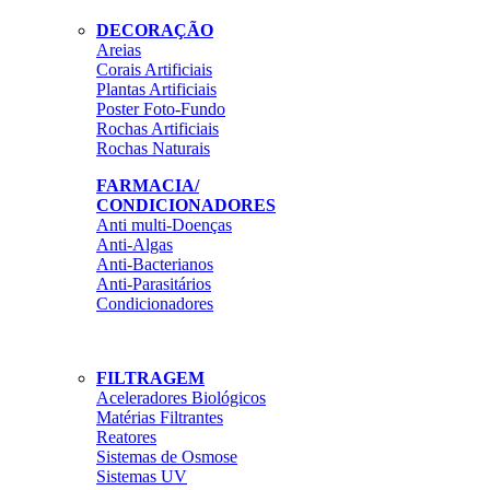
DECORAÇÃO
Areias
Corais Artificiais
Plantas Artificiais
Poster Foto-Fundo
Rochas Artificiais
Rochas Naturais
FARMACIA/
CONDICIONADORES
Anti multi-Doenças
Anti-Algas
Anti-Bacterianos
Anti-Parasitários
Condicionadores
FILTRAGEM
Aceleradores Biológicos
Matérias Filtrantes
Reatores
Sistemas de Osmose
Sistemas UV