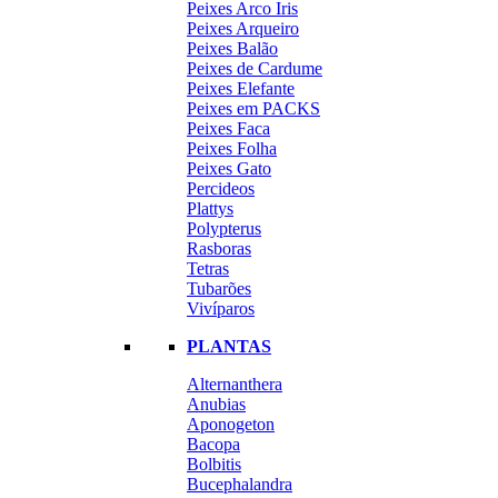
Peixes Arco Iris
Peixes Arqueiro
Peixes Balão
Peixes de Cardume
Peixes Elefante
Peixes em PACKS
Peixes Faca
Peixes Folha
Peixes Gato
Percideos
Plattys
Polypterus
Rasboras
Tetras
Tubarões
Vivíparos
PLANTAS
Alternanthera
Anubias
Aponogeton
Bacopa
Bolbitis
Bucephalandra