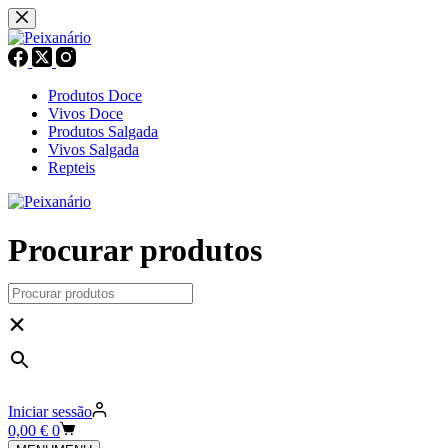
Pular
para
o
conteúdo
Produtos Doce
Vivos Doce
Produtos Salgada
Vivos Salgada
Repteis
Procurar produtos
×
Iniciar sessão
Carrinho
0,00
€
0
de