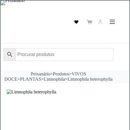
Pular
para
o
conteúdo
Carrinho
de
compras
Peixanário
>
Produtos
>
VIVOS
DOCE
>
PLANTAS
>
Limnophila
>
Limnophila heterophylla