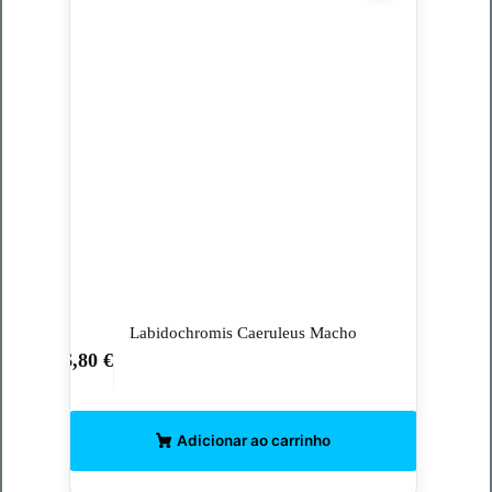
Labidochromis Caeruleus Macho
6,80
€