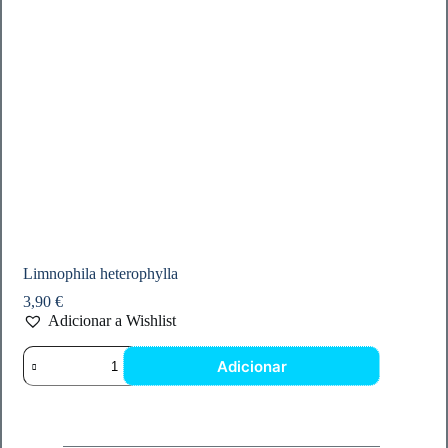
Limnophila heterophylla
3,90
€
Adicionar a Wishlist
Quantidade
Adicionar
de
Limnophila
heterophylla