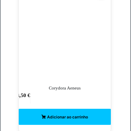
Corydora Aeneus
3,50
€