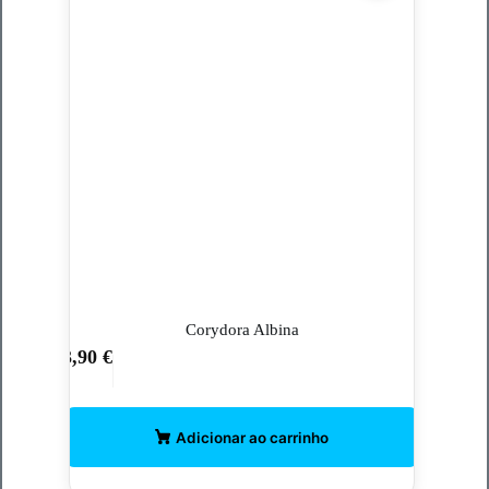
Corydora Albina
3,90
€