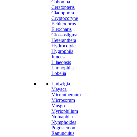
Cabomba
Ceratopteris
Cladophora
Cryptocoryne
Echinodorus
Eleocharis
Glossostigma
Heteranthera
Hydrocotyle
Hygrophila
Juncus
Lilaeopsis
Limnophila
Lobelia
Ludwigia
Mayaca
Micranthemum
Microsorum
Musgo
Myriophillum
Nomaphila
Nymphoides
Pogostemon
Ranunculus