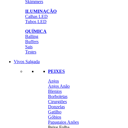
Skimmers
ILUMINAÇÃO
Calhas LED
Tubos LED
QUÍMICA
Balling
Buffers
Sais
Testes
Vivos Salgada
PEIXES
Anjos
Anjos Anão
Blenios
Borboletas
Cirurgiões
Donzelas
Gatilho
Góbios
Papagaios Anões
Peixe Folha