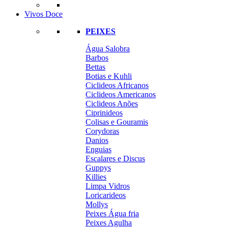
Vivos Doce
PEIXES
Água Salobra
Barbos
Bettas
Botias e Kuhli
Ciclideos Africanos
Ciclideos Americanos
Ciclideos Anões
Ciprinideos
Colisas e Gouramis
Corydoras
Danios
Enguias
Escalares e Discus
Guppys
Killies
Limpa Vidros
Loricarideos
Mollys
Peixes Água fria
Peixes Agulha