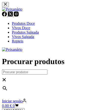
Pular
para
o
conteúdo
Produtos Doce
Vivos Doce
Produtos Salgada
Vivos Salgada
Repteis
Procurar produtos
×
Iniciar sessão
Carrinho
0,00
€
0
de