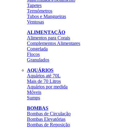
Tapetes
Termómetros
Tubos e Mangueiras
Ventosas
ALIMENTAÇÃO
Alimentos para Corais
Complementos Alimentares
Congelada
Flocos
Granulados
AQUÁRIOS
Aquários até 70L
Mais de 70 Litros
Aquários por medida
Móveis
Sumps
BOMBAS
Bombas de Circulação
Bombas Elevatórias
Bombas de Reposição