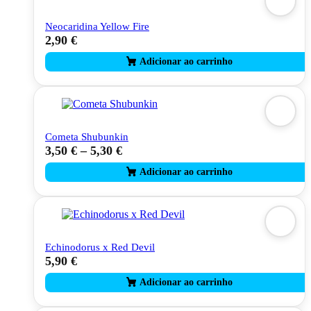
Neocaridina Yellow Fire
2,90
€
Cometa Shubunkin
3,50
€
–
5,30
€
This
product
has
multiple
variants.
The
options
may
Echinodorus x Red Devil
be
5,90
€
chosen
on
the
product