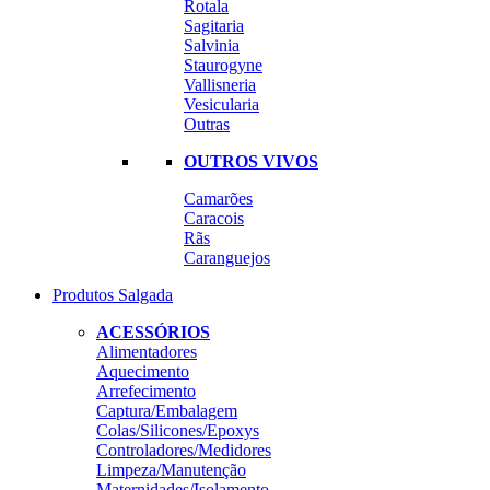
Rotala
Sagitaria
Salvinia
Staurogyne
Vallisneria
Vesicularia
Outras
OUTROS VIVOS
Camarões
Caracois
Rãs
Caranguejos
Produtos Salgada
ACESSÓRIOS
Alimentadores
Aquecimento
Arrefecimento
Captura/Embalagem
Colas/Silicones/Epoxys
Controladores/Medidores
Limpeza/Manutenção
Maternidades/Isolamento