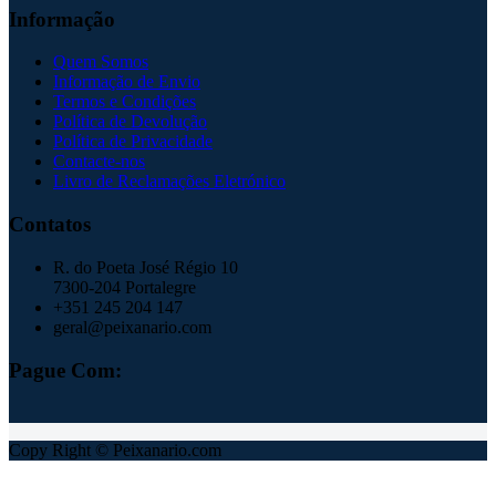
Informação
Quem Somos
Informação de Envio
Termos e Condições
Política de Devolução
Política de Privacidade
Contacte-nos
Livro de Reclamações Eletrónico
Contatos
R. do Poeta José Régio 10
7300-204 Portalegre
+351 245 204 147
geral@peixanario.com
Pague Com:
Copy Right © Peixanario.com