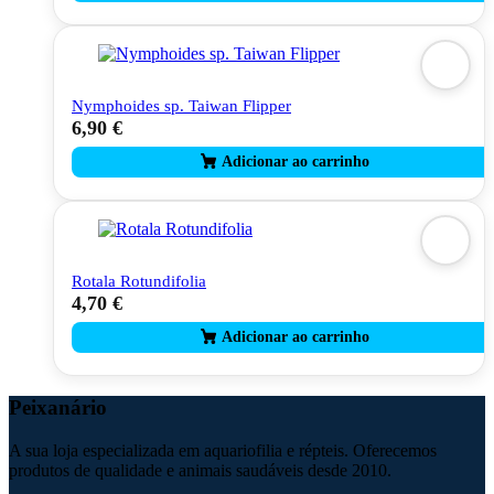
Nymphoides sp. Taiwan Flipper
6,90
€
Rotala Rotundifolia
4,70
€
Peixanário
A sua loja especializada em aquariofilia e répteis. Oferecemos
produtos de qualidade e animais saudáveis desde 2010.