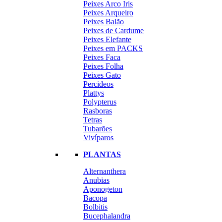
Peixes Arco Iris
Peixes Arqueiro
Peixes Balão
Peixes de Cardume
Peixes Elefante
Peixes em PACKS
Peixes Faca
Peixes Folha
Peixes Gato
Percideos
Plattys
Polypterus
Rasboras
Tetras
Tubarões
Vivíparos
PLANTAS
Alternanthera
Anubias
Aponogeton
Bacopa
Bolbitis
Bucephalandra