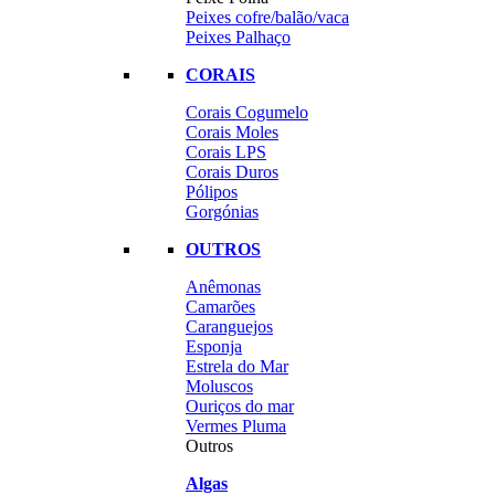
Peixes cofre/balão/vaca
Peixes Palhaço
CORAIS
Corais Cogumelo
Corais Moles
Corais LPS
Corais Duros
Pólipos
Gorgónias
OUTROS
Anêmonas
Camarões
Caranguejos
Esponja
Estrela do Mar
Moluscos
Ouriços do mar
Vermes Pluma
Outros
Algas