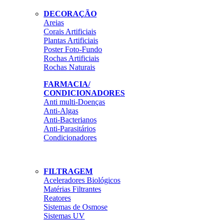
DECORAÇÃO
Areias
Corais Artificiais
Plantas Artificiais
Poster Foto-Fundo
Rochas Artificiais
Rochas Naturais
FARMACIA/
CONDICIONADORES
Anti multi-Doenças
Anti-Algas
Anti-Bacterianos
Anti-Parasitários
Condicionadores
FILTRAGEM
Aceleradores Biológicos
Matérias Filtrantes
Reatores
Sistemas de Osmose
Sistemas UV