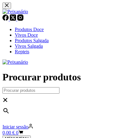
Pular
para
o
conteúdo
Produtos Doce
Vivos Doce
Produtos Salgada
Vivos Salgada
Repteis
Procurar produtos
×
Iniciar sessão
Carrinho
0,00
€
0
de