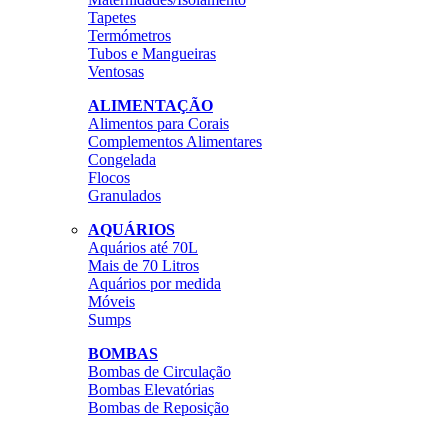
Tapetes
Termómetros
Tubos e Mangueiras
Ventosas
ALIMENTAÇÃO
Alimentos para Corais
Complementos Alimentares
Congelada
Flocos
Granulados
AQUÁRIOS
Aquários até 70L
Mais de 70 Litros
Aquários por medida
Móveis
Sumps
BOMBAS
Bombas de Circulação
Bombas Elevatórias
Bombas de Reposição