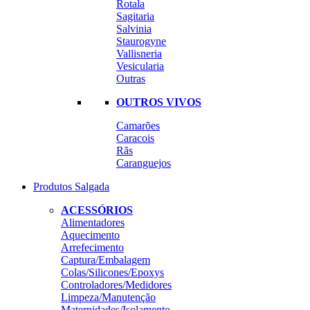
Rotala
Sagitaria
Salvinia
Staurogyne
Vallisneria
Vesicularia
Outras
OUTROS VIVOS
Camarões
Caracois
Rãs
Caranguejos
Produtos Salgada
ACESSÓRIOS
Alimentadores
Aquecimento
Arrefecimento
Captura/Embalagem
Colas/Silicones/Epoxys
Controladores/Medidores
Limpeza/Manutenção
Maternidades/Isolamento