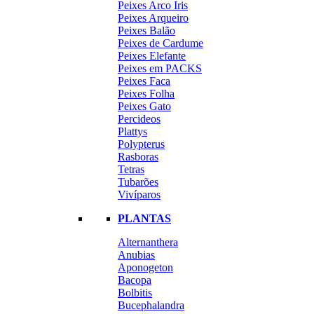
Peixes Arco Iris
Peixes Arqueiro
Peixes Balão
Peixes de Cardume
Peixes Elefante
Peixes em PACKS
Peixes Faca
Peixes Folha
Peixes Gato
Percideos
Plattys
Polypterus
Rasboras
Tetras
Tubarões
Vivíparos
PLANTAS
Alternanthera
Anubias
Aponogeton
Bacopa
Bolbitis
Bucephalandra