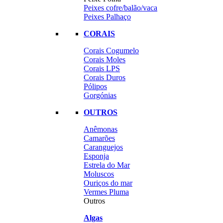
Peixes cofre/balão/vaca
Peixes Palhaço
CORAIS
Corais Cogumelo
Corais Moles
Corais LPS
Corais Duros
Pólipos
Gorgónias
OUTROS
Anêmonas
Camarões
Caranguejos
Esponja
Estrela do Mar
Moluscos
Ouriços do mar
Vermes Pluma
Outros
Algas