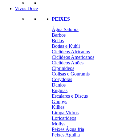
Vivos Doce
PEIXES
Água Salobra
Barbos
Bettas
Botias e Kuhli
Ciclideos Africanos
Ciclideos Americanos
Ciclideos Anões
Ciprinideos
Colisas e Gouramis
Corydoras
Danios
Enguias
Escalares e Discus
Guppys
Killies
Limpa Vidros
Loricarideos
Mollys
Peixes Água fria
Peixes Agulha