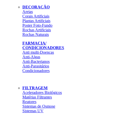
DECORAÇÃO
Areias
Corais Artificiais
Plantas Artificiais
Poster Foto-Fundo
Rochas Artificiais
Rochas Naturais
FARMACIA/
CONDICIONADORES
Anti multi-Doenças
Anti-Algas
Anti-Bacterianos
Anti-Parasitários
Condicionadores
FILTRAGEM
Aceleradores Biológicos
Matérias Filtrantes
Reatores
Sistemas de Osmose
Sistemas UV