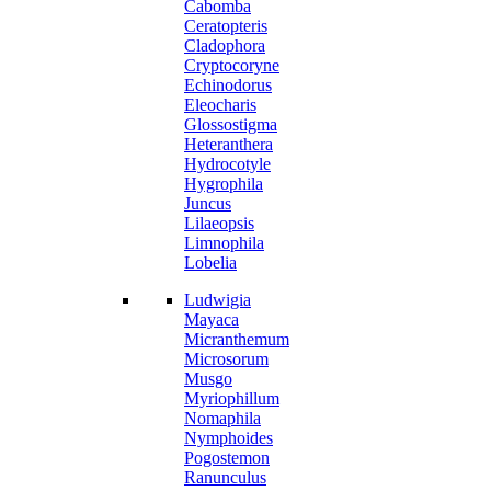
Cabomba
Ceratopteris
Cladophora
Cryptocoryne
Echinodorus
Eleocharis
Glossostigma
Heteranthera
Hydrocotyle
Hygrophila
Juncus
Lilaeopsis
Limnophila
Lobelia
Ludwigia
Mayaca
Micranthemum
Microsorum
Musgo
Myriophillum
Nomaphila
Nymphoides
Pogostemon
Ranunculus