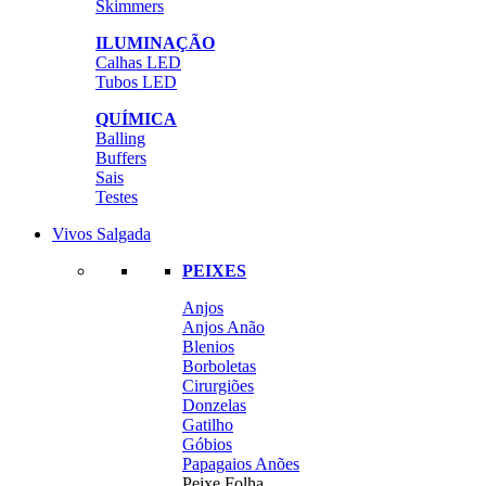
Skimmers
ILUMINAÇÃO
Calhas LED
Tubos LED
QUÍMICA
Balling
Buffers
Sais
Testes
Vivos Salgada
PEIXES
Anjos
Anjos Anão
Blenios
Borboletas
Cirurgiões
Donzelas
Gatilho
Góbios
Papagaios Anões
Peixe Folha