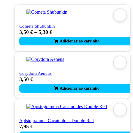
Cometa Shubunkin
3,50
€
–
5,30
€
This
product
has
multiple
variants.
The
options
may
Corydora Aeneus
be
3,50
€
chosen
on
the
product
page
Apistogramma Cacatuoides Double Red
7,95
€