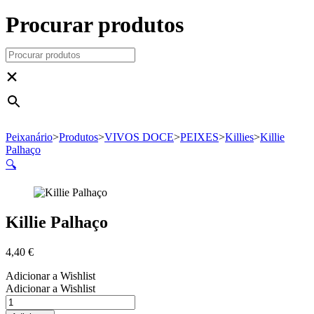
Procurar produtos
×
Peixanário
>
Produtos
>
VIVOS DOCE
>
PEIXES
>
Killies
>
Killie
Palhaço
🔍
Killie Palhaço
4,40
€
Adicionar a Wishlist
Adicionar a Wishlist
Quantidade
de