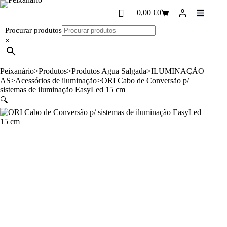
Pular
0,00
€
0
para
Carrinho
o
de
Procurar produtos
conteúdo
compras
×
Peixanário
>
Produtos
>
Produtos Agua Salgada
>
ILUMINAÇÃO
AS
>
Acessórios de iluminação
>
ORI Cabo de Conversão p/
sistemas de iluminação EasyLed 15 cm
🔍