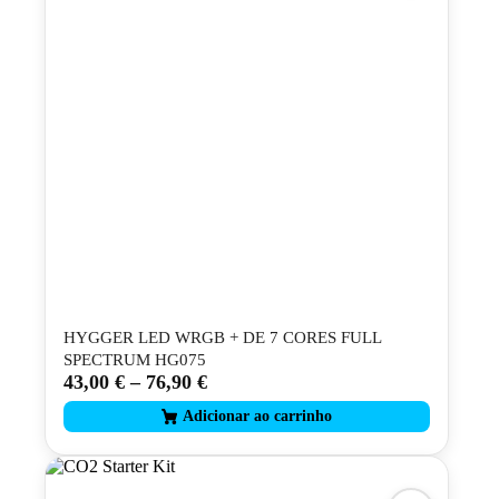
HYGGER LED WRGB + DE 7 CORES FULL
SPECTRUM HG075
43,00
€
–
76,90
€
This
product
has
multiple
variants.
The