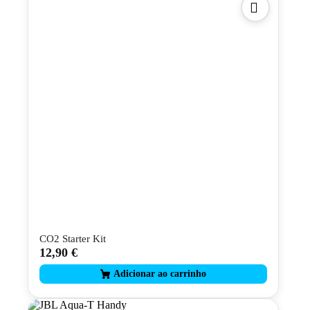
options
may
be
chosen
on
the
product
page
CO2 Starter Kit
12,90
€