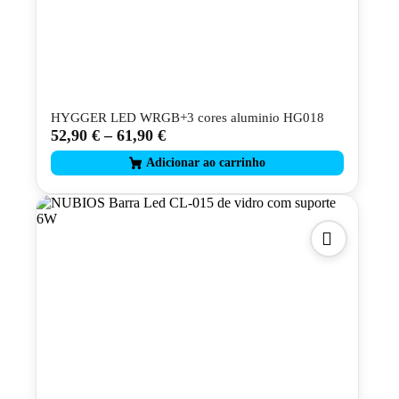
HYGGER LED WRGB+3 cores aluminio HG018
52,90
€
–
61,90
€
This
product
has
multiple
variants.
The
options
may
be
chosen
on
the
product
page