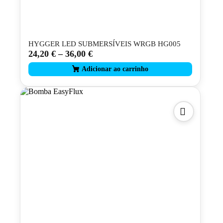
HYGGER LED SUBMERSÍVEIS WRGB HG005
24,20
€
–
36,00
€
This
product
has
multiple
variants.
The
options
may
be
chosen
on
the
product
page