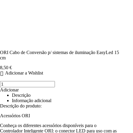
ORI Cabo de Conversão p/ sistemas de iluminação EasyLed 15
cm
8,50
€
Adicionar a Wishlist
Quantidade
de
Adicionar
ORI
Descrição
Cabo
Informação adicional
de
Descrição do produto:
Conversão
p/
Acessórios ORI
sistemas
de
Conheça os diferentes acessórios disponíveis para o
iluminação
Controlador Inteligente ORI: o conector LED para uso com as