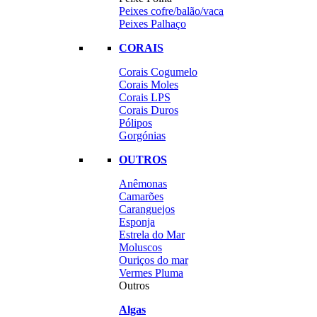
Peixes cofre/balão/vaca
Peixes Palhaço
CORAIS
Corais Cogumelo
Corais Moles
Corais LPS
Corais Duros
Pólipos
Gorgónias
OUTROS
Anêmonas
Camarões
Caranguejos
Esponja
Estrela do Mar
Moluscos
Ouriços do mar
Vermes Pluma
Outros
Algas