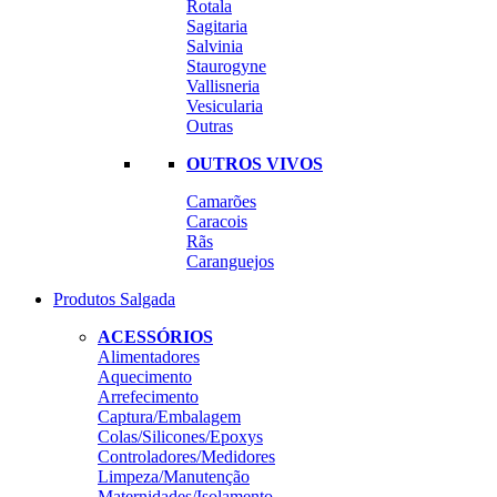
Rotala
Sagitaria
Salvinia
Staurogyne
Vallisneria
Vesicularia
Outras
OUTROS VIVOS
Camarões
Caracois
Rãs
Caranguejos
Produtos Salgada
ACESSÓRIOS
Alimentadores
Aquecimento
Arrefecimento
Captura/Embalagem
Colas/Silicones/Epoxys
Controladores/Medidores
Limpeza/Manutenção
Maternidades/Isolamento