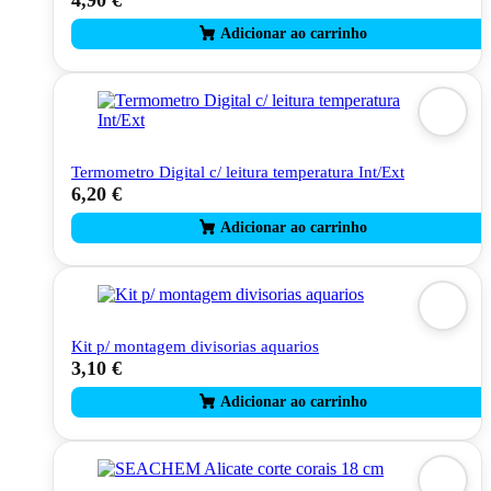
on
the
product
page
Termometro Digital c/ leitura temperatura Int/Ext
6,20
€
Kit p/ montagem divisorias aquarios
3,10
€