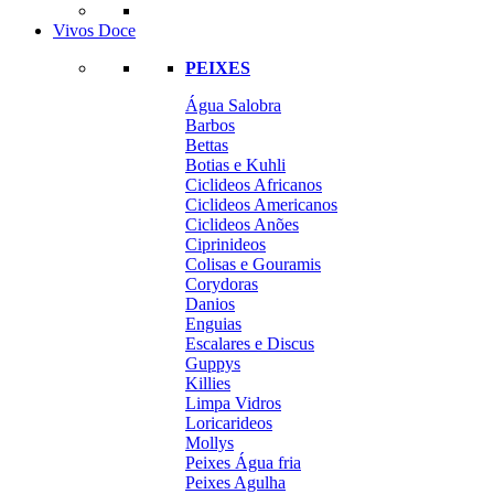
Vivos Doce
PEIXES
Água Salobra
Barbos
Bettas
Botias e Kuhli
Ciclideos Africanos
Ciclideos Americanos
Ciclideos Anões
Ciprinideos
Colisas e Gouramis
Corydoras
Danios
Enguias
Escalares e Discus
Guppys
Killies
Limpa Vidros
Loricarideos
Mollys
Peixes Água fria
Peixes Agulha