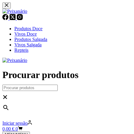
Pular
para
o
conteúdo
Produtos Doce
Vivos Doce
Produtos Salgada
Vivos Salgada
Repteis
Procurar produtos
×
Iniciar sessão
Carrinho
0,00
€
0
de