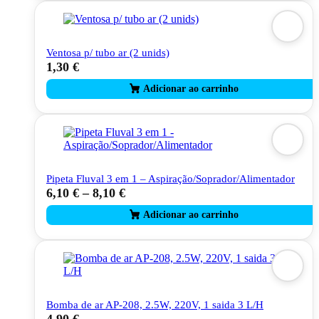
Ventosa p/ tubo ar (2 unids)
1,30
€
Pipeta Fluval 3 em 1 – Aspiração/Soprador/Alimentador
6,10
€
–
8,10
€
This
product
has
multiple
variants.
The
options
may
be
Bomba de ar AP-208, 2.5W, 220V, 1 saida 3 L/H
chosen
4,90
€