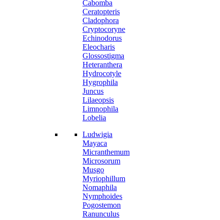
Cabomba
Ceratopteris
Cladophora
Cryptocoryne
Echinodorus
Eleocharis
Glossostigma
Heteranthera
Hydrocotyle
Hygrophila
Juncus
Lilaeopsis
Limnophila
Lobelia
Ludwigia
Mayaca
Micranthemum
Microsorum
Musgo
Myriophillum
Nomaphila
Nymphoides
Pogostemon
Ranunculus