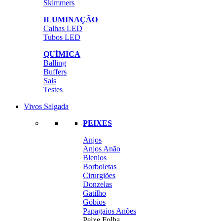
Skimmers
ILUMINAÇÃO
Calhas LED
Tubos LED
QUÍMICA
Balling
Buffers
Sais
Testes
Vivos Salgada
PEIXES
Anjos
Anjos Anão
Blenios
Borboletas
Cirurgiões
Donzelas
Gatilho
Góbios
Papagaios Anões
Peixe Folha