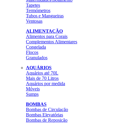
Tapetes
Termómetros
Tubos e Mangueiras
Ventosas
ALIMENTAÇÃO
Alimentos para Corais
Complementos Alimentares
Congelada
Flocos
Granulados
AQUÁRIOS
Aquários até 70L
Mais de 70 Litros
Aquários por medida
Móveis
Sumps
BOMBAS
Bombas de Circulação
Bombas Elevatórias
Bombas de Reposição