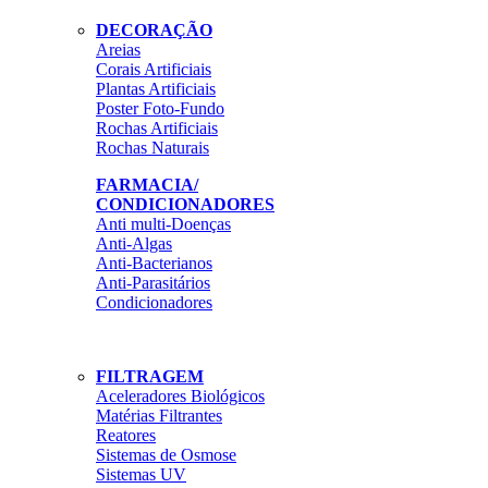
DECORAÇÃO
Areias
Corais Artificiais
Plantas Artificiais
Poster Foto-Fundo
Rochas Artificiais
Rochas Naturais
FARMACIA/
CONDICIONADORES
Anti multi-Doenças
Anti-Algas
Anti-Bacterianos
Anti-Parasitários
Condicionadores
FILTRAGEM
Aceleradores Biológicos
Matérias Filtrantes
Reatores
Sistemas de Osmose
Sistemas UV