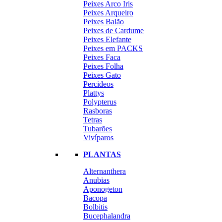
Peixes Arco Iris
Peixes Arqueiro
Peixes Balão
Peixes de Cardume
Peixes Elefante
Peixes em PACKS
Peixes Faca
Peixes Folha
Peixes Gato
Percideos
Plattys
Polypterus
Rasboras
Tetras
Tubarões
Vivíparos
PLANTAS
Alternanthera
Anubias
Aponogeton
Bacopa
Bolbitis
Bucephalandra